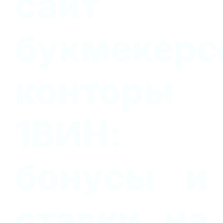
сайт
букмекерс
конторы
1ВИН:
бонусы и
ставки на