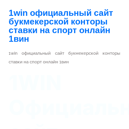
1win официальный сайт
букмекерской конторы
ставки на спорт онлайн
1вин
1win официальный сайт букмекерской конторы
ставки на спорт онлайн 1вин
1WIN
Официаль