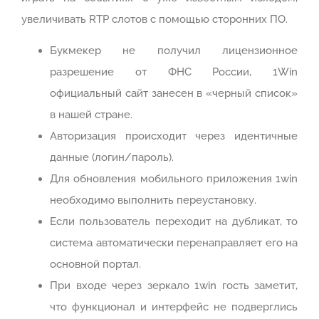
увеличивать RTP слотов с помощью сторонних ПО.
Букмекер не получил лицензионное
разрешение от ФНС России, 1Win
официальный сайт занесен в «черный список»
в нашей стране.
Авторизация происходит через идентичные
данные (логин/пароль).
Для обновления мобильного приложения 1win
необходимо выполнить переустановку.
Если пользователь переходит на дубликат, то
система автоматически перенаправляет его на
основной портал.
При входе через зеркало 1win гость заметит,
что функционал и интерфейс не подверглись