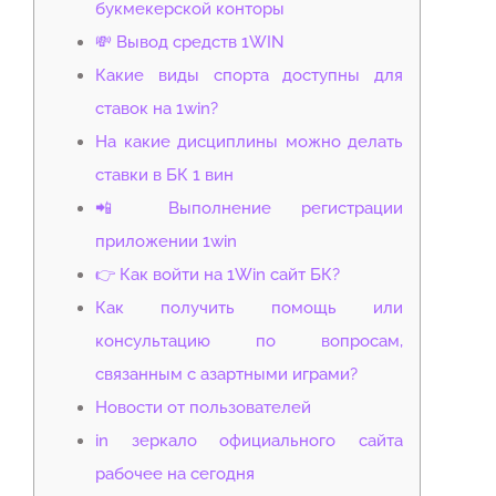
букмекерской конторы
💸 Вывод средств 1WIN
Какие виды спорта доступны для
ставок на 1win?
На какие дисциплины можно делать
ставки в БК 1 вин
📲 Выполнение регистрации
приложении 1win
👉 Как войти на 1Win сайт БК?
Как получить помощь или
консультацию по вопросам,
связанным с азартными играми?
Новости от пользователей
in зеркало официального сайта
рабочее на сегодня