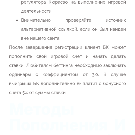
регулятора Кюрасао на выполнение игровой
деятельности.
Внимательно проверяйте источник
альтернативной ссылкой, если он был найден
вне нашего сайта.
После завершения регистрации клиент БК может
пополнить свой игровой счет и начать делать
ставки. Любителям беттинга необходимо заключать
ординары с коэффициентом от 3.0. В случае
выигрыша БК дополнительно выплатит с бонусного
счета 5% от суммы ставки.
Методы
Пополнения И