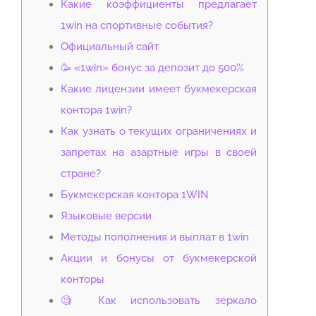
Какие коэффициенты предлагает
1win на спортивные события?
Официальный сайт
🥳 «1win» бонус за депозит до 500%
Какие лицензии имеет букмекерская
контора 1win?
Как узнать о текущих ограничениях и
запретах на азартные игры в своей
стране?
Букмекерская контора 1WIN
Языковые версии
Методы пополнения и выплат в 1win
Акции и бонусы от букмекерской
конторы
🧐 Как использовать зеркало