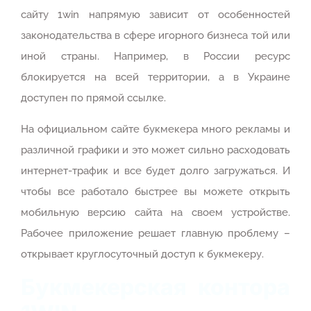
сайту 1win напрямую зависит от особенностей
законодательства в сфере игорного бизнеса той или
иной страны. Например, в России ресурс
блокируется на всей территории, а в Украине
доступен по прямой ссылке.
На официальном сайте букмекера много рекламы и
различной графики и это может сильно расходовать
интернет-трафик и все будет долго загружаться. И
чтобы все работало быстрее вы можете открыть
мобильную версию сайта на своем устройстве.
Рабочее приложение решает главную проблему –
открывает круглосуточный доступ к букмекеру.
Букмекерская контора