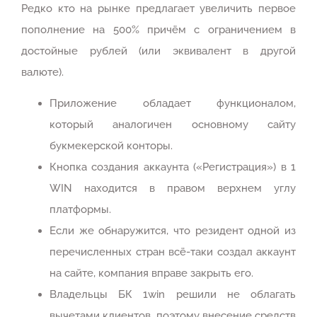
Редко кто на рынке предлагает увеличить первое
пополнение на 500% причём с ограничением в
достойные рублей (или эквивалент в другой
валюте).
Приложение обладает функционалом,
который аналогичен основному сайту
букмекерской конторы.
Кнопка создания аккаунта («Регистрация») в 1
WIN находится в правом верхнем углу
платформы.
Если же обнаружится, что резидент одной из
перечисленных стран всё-таки создал аккаунт
на сайте, компания вправе закрыть его.
Владельцы БК 1win решили не облагать
вычетами клиентов, поэтому внесение средств