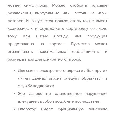
новые симуляторы. Можно отобрать топовые
развлечения, виртуальные или настольные игры,
лотереи. И, разумеется, пользователь также имеет
возможность и осуществить сортировку согласно
тому или иному бренду, чья продукция
представлена на портале. Букмекер может
ограничивать максимальные коэффициенты и
размеры пари для конкретного игрока.
Для смены электронного адреса и лбых других
личны данных игрока следует обратиться в
службу поддержки.
Это далеко не единственное нарушение,
влекущее за собой подобные последствия.
Оператор имеет официальную лицензию