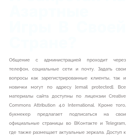
Азартные
Игры В Своей
Стране?
Общение с администрацией проходит через
телефон, социальные сети и почту. Задать свои
вопросы как зарегистрированные клиенты, так и
новички могут по адресу [email protected]. Все
материалы сайта доступны по лицензии Creative
Commons Attribution 4.0 International. Кроме того,
букмекер предлагает подписаться на свои
официальные страницы во ВКонтакте и Telegram,
где также размещает актуальные зеркала. Доступ к