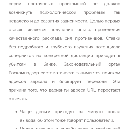
серии постоянных проигрышей не должно
возникнуть психологической проблемы, так
недалеко и до развития зависимости. Целью первых
ставок, является получение опыта, проведения
качественного расклада сил противников. Ставки
без подробного и глубокого изучения потенциала
соперников на конкретной дистанции приведет к
убыткам в банке. Законодательный орган
Роскомнадзор систематически занимается поиском
адресов зеркала и блокирует переходы. Эта
причина того, что варианты адреса URL перестают
отвечать.
Чаще деньги приходят за минуты после
вывода, об этом тоже говорят пользователи.
Число игроков в онлайн-поер в глобальной