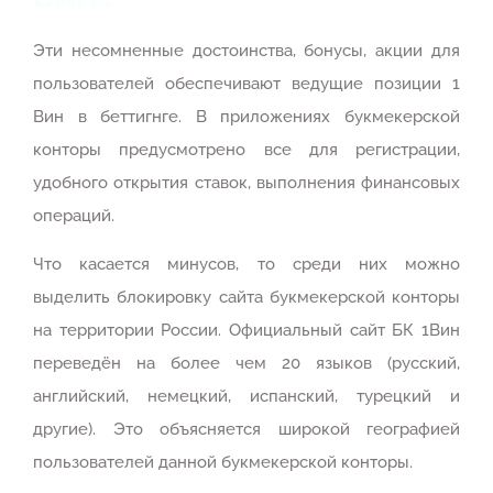
Эти несомненные достоинства, бонусы, акции для
пользователей обеспечивают ведущие позиции 1
Вин в беттигнге. В приложениях букмекерской
конторы предусмотрено все для регистрации,
удобного открытия ставок, выполнения финансовых
операций.
Что касается минусов, то среди них можно
выделить блокировку сайта букмекерской конторы
на территории России. Официальный сайт БК 1Вин
переведён на более чем 20 языков (русский,
английский, немецкий, испанский, турецкий и
другие). Это объясняется широкой географией
пользователей данной букмекерской конторы.