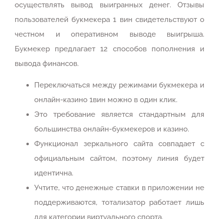
осуществлять вывод выигранных денег. Отзывы
пользователей букмекера 1 вин свидетельствуют о
честном и оперативном выводе выигрыша.
Букмекер предлагает 12 способов пополнения и
вывода финансов.
Переключаться между режимами букмекера и
онлайн-казино 1вин можно в один клик.
Это требование является стандартным для
большинства онлайн-букмекеров и казино.
Функционал зеркального сайта совпадает с
официальным сайтом, поэтому линия будет
идентична.
Учтите, что денежные ставки в приложении не
поддерживаются, тотализатор работает лишь
для категории виртуального спорта.