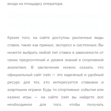
входа на площадку оператора.
Мобильная версия 1win
– скачать приложение
Кроме того, на сайте доступны различные виды
ставок, такие как прямые, экспресс и системные. Вы
можете выбрать любой тип ставки в зависимости от
своих предпочтений и уровня знаний в спортивной
аналитике. В заключение можно сказать, что
официальный сайт 1win — это надежный и удобный
ресурс для тех, кто интересуется ставками и
азартными играми. Будь то спортивные события или
казино игры — на сайте 1win вы найдете все
необходимое для того, чтобы получать