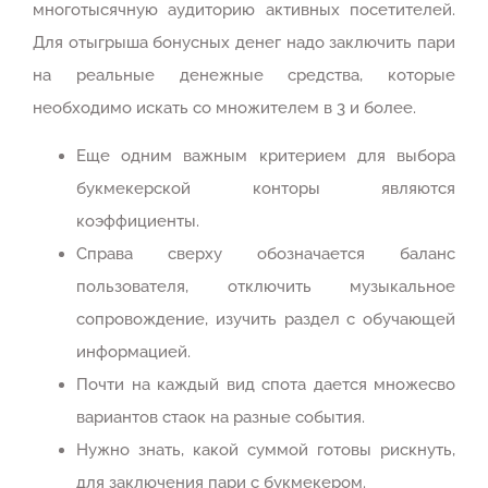
многотысячную аудиторию активных посетителей.
Для отыгрыша бонусных денег надо заключить пари
на реальные денежные средства, которые
необходимо искать со множителем в 3 и более.
Еще одним важным критерием для выбора
букмекерской конторы являются
коэффициенты.
Справа сверху обозначается баланс
пользователя, отключить музыкальное
сопровождение, изучить раздел с обучающей
информацией.
Почти на каждый вид спота дается множесво
вариантов стаок на разные события.
Нужно знать, какой суммой готовы рискнуть,
для заключения пари с букмекером.