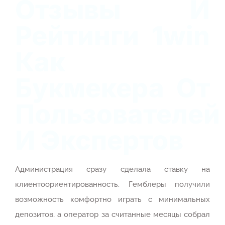
Отзывы И
Рейтинги 1win
Как
Букмекера От
Пользователей
И Экспертов
Администрация сразу сделала ставку на
клиентоориентированность. Гемблеры получили
возможность комфортно играть с минимальных
депозитов, а оператор за считанные месяцы собрал