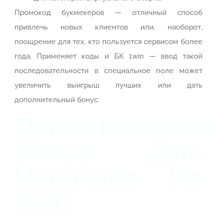
Промокод букмекеров — отличный способ
привлечь новых клиентов или, наоборот,
поощрение для тех, кто пользуется сервисом более
года. Применяет коды и БК 1win — ввод такой
последовательности в специальное поле может
увеличить выигрыш лучших или дать
дополнительный бонус.
Приветственн
Бонус Для
Новичков На
1win