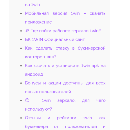
на 1win
Мобильная версия 1win – скачать
приложение
🔎 Где найти рабочее зеркало 1win?
БК 1WIN Официальный сайт
Как сделать ставку в букмкерской
конторе 1 вин?
Как скачать и установить 1win apk на
андроид
Бонусы и акции доступны для всех
новых пользователей
😏 1win зеркало, для чего
используют?
Отзывы и рейтинги 1win как
букмекера от пользователей и