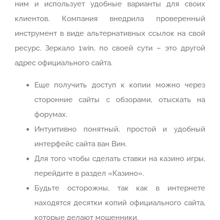
ним и использует удобные варианты для своих
клиентов. Компания внедрила проверенный
инструмент в виде альтернативных ссылок на свой
ресурс. Зеркало 1win, по своей сути – это другой
адрес официального сайта.
Еще получить доступ к копии можно через
сторонние сайты с обзорами, отыскать на
форумах.
Интуитивно понятный, простой и удобный
интерфейс сайта ван Вин.
Для того чтобы сделать ставки на казино игры,
перейдите в раздел «Казино».
Будьте осторожны, так как в интернете
находятся десятки копий официального сайта,
которые делают мошенники.