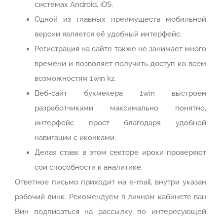
системах Android, iOS.
Одной из главных преимуществ мобильной
версии является её удобный интерфейс.
Регистрация на сайте также не занимает много
времени и позволяет получить доступ ко всем
возможностям 1win kz.
Веб-сайт букмекера 1win выстроен
разработчиками максимально понятно,
интерфейс прост благодаря удобной
навигации с иконками.
Делая ставк в этом секторе ироки проверяют
сои способности к аналитике.
Ответное письмо приходит на e-mail, внутри указан
рабочий линк. Рекомендуем в личном кабинете ван
Вин подписаться на рассылку по интересующей