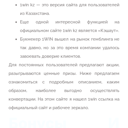
1win kz — это версия сайта для пользователей
из Казахстана.
Еще одной интересной функцией на
официальном сайте 1win kz является «Кэшаут».
Букмекер 1WIN вышел на рынок гемблинга не
так давно, но за это время компании удалось
завоевать доверие клиентов.
Для постоянных пользователей предлагают акции,
разыгрываются ценные призы. Ниже предлагаем
ознакомиться с подробным описанием, каким
образом, наиболее выгодно осуществлять
конвертации. На этом сайте я нашел 1win ссылка на
официальный сайт и рабочее зеркало.
Бонусы И