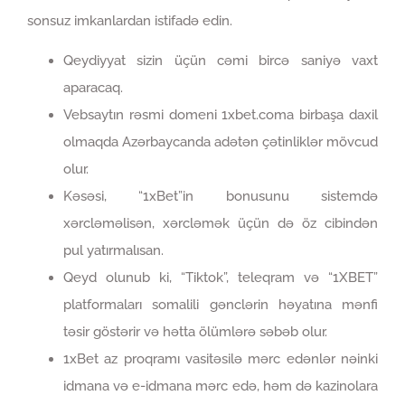
sonsuz imkanlardan istifadə edin.
Qeydiyyat sizin üçün cəmi bircə saniyə vaxt
aparacaq.
Vebsaytın rəsmi domeni 1xbet.coma birbaşa daxil
olmaqda Azərbaycanda adətən çətinliklər mövcud
olur.
Kəsəsi, “1xBet”in bonusunu sistemdə
xərcləməlisən, xərcləmək üçün də öz cibindən
pul yatırmalısan.
Qeyd olunub ki, “Tiktok”, teleqram və “1XBET”
platformaları somalili gənclərin həyatına mənfi
təsir göstərir və hətta ölümlərə səbəb olur.
1xBet az proqramı vasitəsilə mərc edənlər nəinki
idmana və e-idmana mərc edə, həm də kazinolara