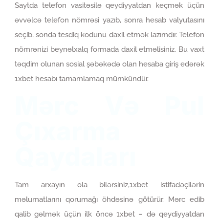
Saytda telefon vasitəsilə qeydiyyatdan keçmək üçün
əvvəlcə telefon nömrəsi yazıb, sonra hesab valyutasını
seçib, sonda tesdiq kodunu daxil etmək lazımdır. Telefon
nömrənizi beynəlxalq formada daxil etməlisiniz. Bu vaxt
təqdim olunan sosial şəbəkədə olan hesaba giriş edərək
1xbet hesabı tamamlamaq mümkündür.
Mərc Və Pul
Çıxarma
Qaydaları
Tam arxayın ola bilərsiniz,1xbet istifadəçilərin
məlumatlarını qorumağı öhdəsinə götürür. Mərc edib
qalib gəlmək üçün ilk öncə 1xbet – də qeydiyyatdan