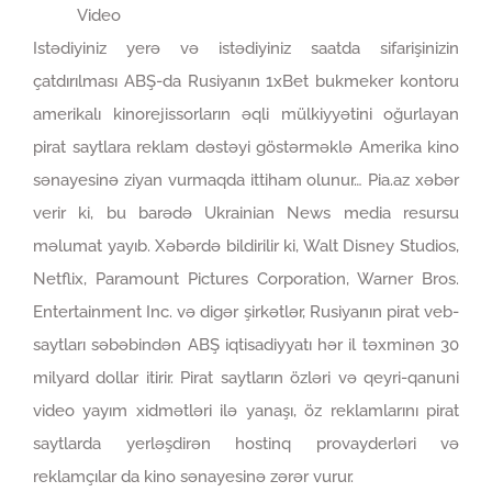
Video
Istədiyiniz yerə və istədiyiniz saatda sifarişinizin
çatdırılması ABŞ-da Rusiyanın 1xBet bukmeker kontoru
amerikalı kinorejissorların əqli mülkiyyətini oğurlayan
pirat saytlara reklam dəstəyi göstərməklə Amerika kino
sənayesinə ziyan vurmaqda ittiham olunur… Pia.az xəbər
verir ki, bu barədə Ukrainian News media resursu
məlumat yayıb. Xəbərdə bildirilir ki, Walt Disney Studios,
Netflix, Paramount Pictures Corporation, Warner Bros.
Entertainment Inc. və digər şirkətlər, Rusiyanın pirat veb-
saytları səbəbindən ABŞ iqtisadiyyatı hər il təxminən 30
milyard dollar itirir. Pirat saytların özləri və qeyri-qanuni
video yayım xidmətləri ilə yanaşı, öz reklamlarını pirat
saytlarda yerləşdirən hostinq provayderləri və
reklamçılar da kino sənayesinə zərər vurur.