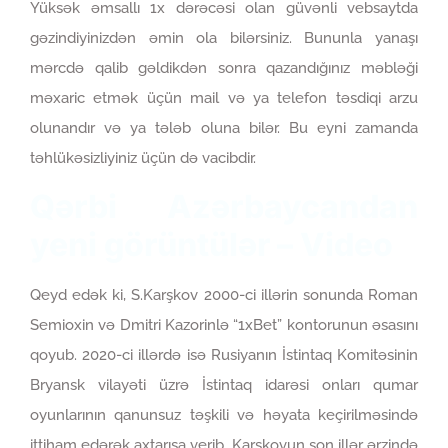
Yüksək əmsallı 1x dərəcəsi olan güvənli vebsaytda
gəzindiyinizdən əmin ola bilərsiniz. Bununla yanaşı
mərcdə qalib gəldikdən sonra qazandığınız məbləği
məxaric etmək üçün mail və ya telefon təsdiqi arzu
olunandır və ya tələb oluna bilər. Bu eyni zamanda
təhlükəsizliyiniz üçün də vacibdir.
Qərbi Azərbaycandan
yeni görüntülər – Video
Qeyd edək ki, S.Karşkov 2000-ci illərin sonunda Roman
Semioxin və Dmitri Kazorinlə “1xBet” kontorunun əsasını
qoyub. 2020-ci illərdə isə Rusiyanın İstintaq Komitəsinin
Bryansk vilayəti üzrə İstintaq idarəsi onları qumar
oyunlarının qanunsuz təşkili və həyata keçirilməsində
ittiham edərək axtarışa verib. Karşkovun son illər ərzində