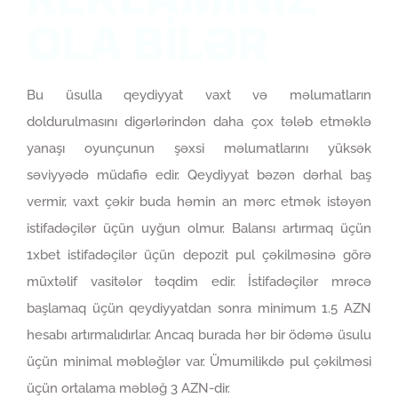
OLA BİLƏR
Bu üsulla qeydiyyat vaxt və məlumatların
doldurulmasını digərlərindən daha çox tələb etməklə
yanaşı oyunçunun şəxsi məlumatlarını yüksək
səviyyədə müdafiə edir. Qeydiyyat bəzən dərhal baş
vermir, vaxt çəkir buda həmin an mərc etmək istəyən
istifadəçilər üçün uyğun olmur. Balansı artırmaq üçün
1xbet istifadəçilər üçün depozit pul çəkilməsinə görə
müxtəlif vasitələr təqdim edir. İstifadəçilər mrəcə
başlamaq üçün qeydiyyatdan sonra minimum 1.5 AZN
hesabı artırmalıdırlar. Ancaq burada hər bir ödəmə üsulu
üçün minimal məbləğlər var. Ümumilikdə pul çəkilməsi
üçün ortalama məbləğ 3 AZN-dir.