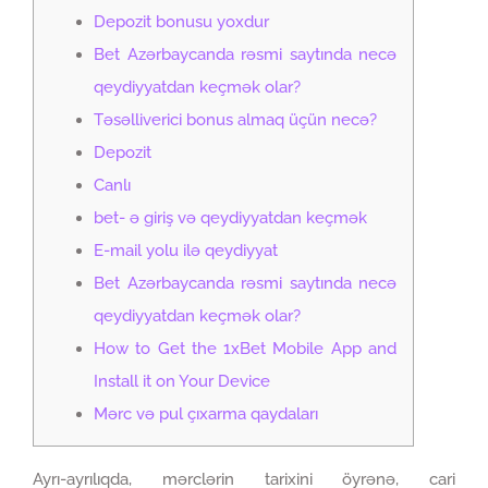
Depozit bonusu yoxdur
Bet Azərbaycanda rəsmi saytında necə
qeydiyyatdan keçmək olar?
Təsəlliverici bonus almaq üçün necə?
Depozit
Canlı
bet- ə giriş və qeydiyyatdan keçmək
E-mail yolu ilə qeydiyyat
Bet Azərbaycanda rəsmi saytında necə
qeydiyyatdan keçmək olar?
How to Get the 1xBet Mobile App and
Install it on Your Device
Mərc və pul çıxarma qaydaları
Ayrı-ayrılıqda, mərclərin tarixini öyrənə, cari