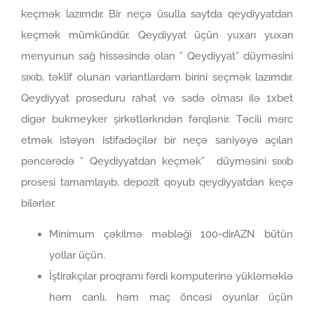
keçmək lazımdır. Bir neçə üsulla saytda qeydiyyatdan
keçmək mümkündür. Qeydiyyat üçün yuxarı yuxarı
menyunun sağ hissəsində olan ” Qeydiyyat” düyməsini
sıxıb, təklif olunan variantlardam birini seçmək lazımdır.
Qeydiyyat proseduru rahat və sadə olması ilə 1xbet
digər bukmeyker şirkətlərkndən fərqlənir. Təcili mərc
etmək istəyən istifadəçilər bir neçə saniyəyə açılan
pəncərədə ” Qeydiyyatdan keçmək” düyməsini sıxıb
prosesi tamamlayıb, depozit qoyub qeydiyyatdan keçə
bilərlər.
Minimum çəkilmə məbləği 100-dirAZN bütün
yollar üçün.
İştirakçılar proqramı fərdi komputerinə yükləməklə
həm canlı, həm maç öncəsi oyunlar üçün