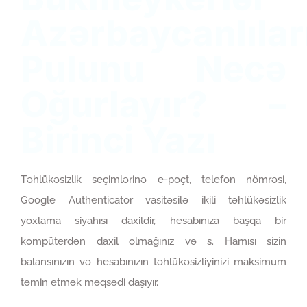
Azərbaycanlılar
Pulunu Necə
Oğurlayır? –
Birinci Yazı
Təhlükəsizlik seçimlərinə e-poçt, telefon nömrəsi,
Google Authenticator vasitəsilə ikili təhlükəsizlik
yoxlama siyahısı daxildir, hesabınıza başqa bir
kompüterdən daxil olmağınız və s. Hamısı sizin
balansınızın və hesabınızın təhlükəsizliyinizi maksimum
təmin etmək məqsədi daşıyır.