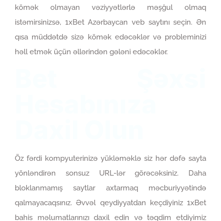
kömək olmayan vəziyyətlərlə məşğul olmaq
istəmirsinizsə, 1xBet Azərbaycan veb saytını seçin. Ən
qısa müddətdə sizə kömək edəcəklər və probleminizi
həll etmək üçün əllərindən gələni edəcəklər.
Bet Şəxsi
Hesabınıza
Daxil Olun
Öz fərdi kompyuterinizə yükləməklə siz hər dəfə sayta
yönləndirən sonsuz URL-lər görəcəksiniz. Daha
bloklanmamış saytlar axtarmaq məcburiyyətində
qalmayacaqsınız. Əvvəl qeydiyyatdan keçdiyiniz 1xBet
bahis məlumatlarınızı daxil edin və təqdim etdiyimiz