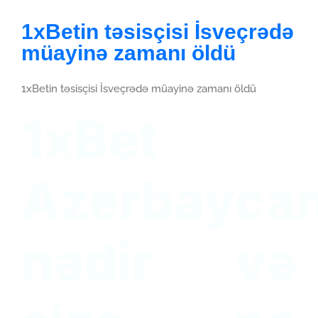
1xBetin təsisçisi İsveçrədə
müayinə zamanı öldü
1xBetin təsisçisi İsveçrədə müayinə zamanı öldü
1xBet
Azerbayca
nədir və