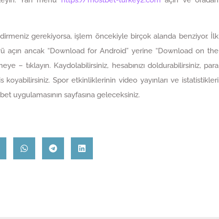
ekleyin. Yan menü
https://mostbet-turkey2.com
açın ve oradan
dirmeniz gerekiyorsa, işlem öncekiyle birçok alanda benziyor. İlk
nüyü açın ancak “Download for Android” yerine “Download on the
eye – tıklayın. Kaydolabilirsiniz, hesabınızı doldurabilirsiniz, para
koyabilirsiniz. Spor etkinliklerinin video yayınları ve istatistikleri
et uygulamasının sayfasına geleceksiniz.