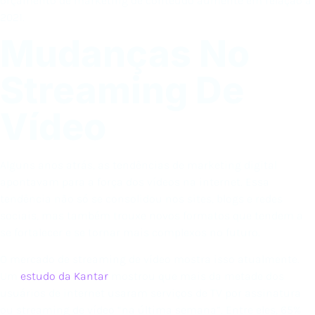
orçamento de marketing de conteúdo aumente em relação a
2021.
Mudanças No
Streaming De
Vídeo
Alguns anos atrás, as tendências de marketing digital
apontavam para a força dos vídeos na internet. Essa
tendência não só se consolidou nos sites, blogs e redes
sociais, mas também trouxe novos formatos que tendem a
se fortalecer e se tornar mais complexos no futuro.
O mercado de streaming de vídeo mostra isso atualmente.
Um
estudo da Kantar
mostrou que mais da metade dos
usuários de internet usaram serviços de TV por assinatura
ou streaming de vídeo “na última semana”. Entre eles, 65%