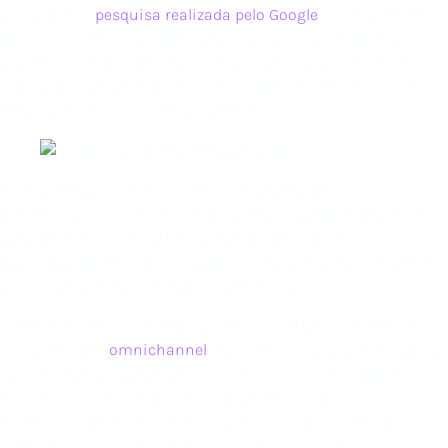
adotado. Em
pesquisa realizada pelo Google
entre dezembro
de 2020 e janeiro de 2021, a maioria (44%) das empresas
brasileiras respondeu que já estava utilizando o formato
híbrido. Em geral, os profissionais veem esse formato com
entusiasmo (51%) e confiança (47%).
No marketing, os eventos híbridos, realizados
presencialmente e transmitidos online, também devem ser
uma tendência. Dessa forma, eles podem abranger
participantes de outras cidades ou que ainda não se sentem
à vontade de estar em eventos presenciais.
Entre as experiências híbridas, é possível pensar também
nas operações
omnichannel
. A possibilidade, por exemplo, de
comprar um produto no e-commerce e retirar na loja física
em menos de 1h já é uma realidade. E esse tipo de
experiência deve ser aprimorada em 2022 para atender
melhor o consumidor da era digital e pós-pandemia.