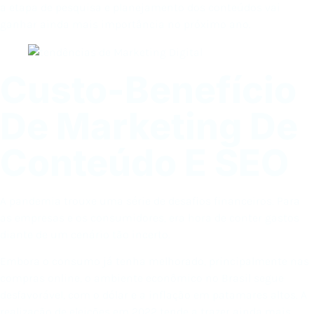
a etapa de pesquisa e planejamento dos conteúdos vai
ganhar ainda mais importância no próximo ano.
Custo-Benefício
De Marketing De
Conteúdo E SEO
A pandemia trouxe uma série de desafios financeiros. Para
as empresas e os consumidores, era hora de conter gastos
diante de um cenário tão incerto.
Embora o consumo já tenha melhorado, principalmente nas
compras online, o ambiente econômico no Brasil segue
desfavorável, com o dólar e a inflação em patamares altos. A
realização de eleições em 2022 tende a trazer ainda mais