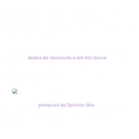
Passamos boa parte do dia nas redes sociais. Usamos essas
plataformas para interagir com amigos, seguir
personalidades que admiramos, saber as notícias do mundo,
mostrar momentos do nosso dia a dia — e, é claro, descobrir
e comprar novos produtos.
As pessoas estão dispostas a comprar nas redes sociais
. De
acordo com
dados da Hootsuite e We Are Social
, as novas
gerações já estão usando mais as redes sociais (53.2%) do
que os mecanismos de busca (51.3%) para pesquisar
informações sobre marcas.
Além disso, uma
pesquisa da Opinion Box
mostrou que 82%
das pessoas seguem alguma marca ou empresa no
Instagram, e 52% já compraram algum produto ou serviço
que descobriu na rede social.
Se o consumo faz parte das nossas vidas, é claro que