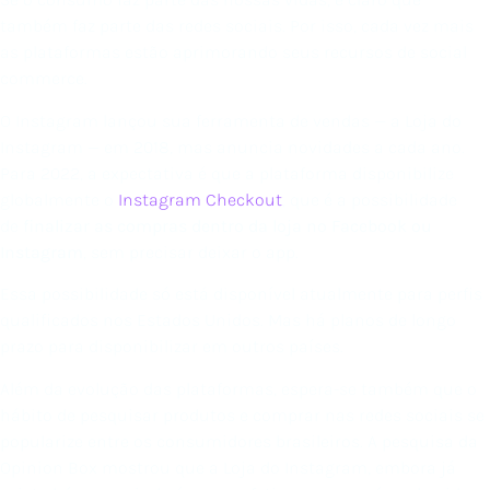
também faz parte das redes sociais. Por isso, cada vez mais
as plataformas estão aprimorando seus recursos de social
commerce.
O Instagram lançou sua ferramenta de vendas — a Loja do
Instagram — em 2018, mas anuncia novidades a cada ano.
Para 2022, a expectativa é que a plataforma disponibilize
globalmente o
Instagram Checkout
, que é a possibilidade
de
finalizar as compras dentro da loja no Facebook ou
Instagram
, sem precisar deixar o app.
Essa possibilidade só está disponível atualmente para perfis
qualificados nos Estados Unidos. Mas há planos de longo
prazo para disponibilizar em outros países.
Além da evolução das plataformas, espera-se também que o
hábito de pesquisar produtos e comprar nas redes sociais se
popularize entre os consumidores brasileiros. A pesquisa da
Opinion Box mostrou que a Loja do Instagram, embora já