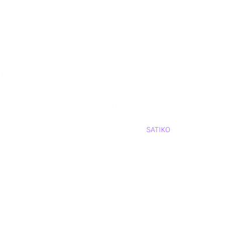
Em 2021, vimos surgir também novos tipos de
influenciadores. Os
atletas se tornaram influencers
,
especialmente com nomes como Rebeca Andrade (da
ginástica), Douglas Souza (do vôlei) e Rayssa Leal (do skate).
Não que isso seja uma novidade, mas as Olimpíadas de
Tóquio alavancaram esse tipo de influenciador.
Outro tipo de influenciador que ascendeu são os virtual
influencers. Eles
não são de carne e osso
, mas já estão nas
campanhas das marcas e na admiração dos usuários. Perfis
como Miquela, noonoouri e, no Brasil, a
SATIKO
, já têm
milhares de seguidores e parcerias com empresas. Em 2022,
esse tipo de perfil deve crescer ainda mais.
Mas o marketing de influência não se faz apenas com
grandes nomes e perfis com milhares de seguidores. Outro
tipo de influenciador que cresceu neste último ano foram
os
próprios colaboradores das empresas
.