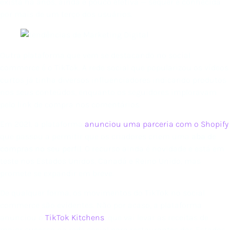
exista há anos, ainda é pouco efetiva — sequer é conhecida
por mais de um terço dos usuários.
Outra plataforma que vem se destacando no social
commerce é o TikTok. A rede social que popularizou os vídeos
curtos já tinha diversos influenciadores indicando produtos
nos seus conteúdos, enquanto os seguidores imploravam
pelo link de compra nos comentários.
Em 2021, a plataforma
anunciou uma parceria com o Shopify
,
que passou a permitir que os criadores criem uma
aba de
compras no seu perfil
. O recurso ainda é novidade e está em
teste nos Estados Unidos, Canadá e Reino Unido, mas
promete se expandir em breve.
De qualquer forma, os movimentos do TikTok no social
commerce são evidentes. Não por acaso, a plataforma
anunciou o
TikTok Kitchens
, que vai levar as receitas de
maior sucesso na rede social para restaurantes dos Estados