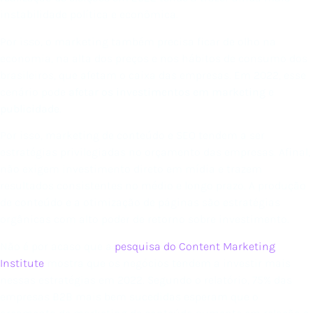
instabilidade política e econômica.
Por isso, o marketing também precisa ficar de olho na
economia, na alta dos preços e nos hábitos de consumo dos
brasileiros, que afetam o caixa das empresas. Em 2022, esse
cenário pode
afetar os investimentos em marketing e
publicidade
.
Por isso, marketing de conteúdo e SEO tendem a ser
estratégias privilegiadas no orçamento das empresas. Afinal,
não exigem investimento direto em mídia e trazem
resultados consistentes no médio e longo prazo. A produção
de conteúdo e a otimização de páginas são estratégias
orgânicas com alto poder de retorno sobre investimento.
Não é por acaso que a
pesquisa do Content Marketing
Institute
mostra que os negócios tendem a investir mais
nessas estratégias em 2022. Segundo o relatório, 75% das
empresas B2B mais bem sucedidas esperam que o