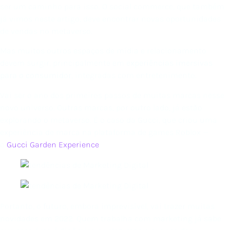
ser um caminho para isso. O social commerce, que também
já vimos neste artigo, deve encontrar novas oportunidades
de vendas no metaverso.
Mas muitos outros espaços de mídia e relacionamento
devem surgir, principalmente em
experiências imersivas
para o consumidor
, integradas com entretenimento.
Vai ser o ano dos primeiros passos de muitas marcas nesse
novo universo. Outras marcas, por outro lado, já estão
explorando o metaverso. É o caso da Gucci, que criou uma
experiência de marca na plataforma de games Roblox —
o
Gucci Garden Experience
.
Portanto, o futuro, embora imprevisível, vai trazer muitas
novidades em 2022. Quem trabalha com marketing já sabe