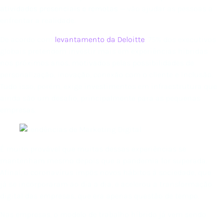
atividades presenciais e remotas
— vão ajudar as pessoas a
enfrentar a realidade.
De acordo com
levantamento da Deloitte
, 75% dos executivos
globais pretendem investir mais em experiências híbridas
nos próximos anos, motivados pelas possibilidades de
personalização, inovação, conexão com o cliente e inclusão.
Tudo isso, porém, exige investimentos em infraestrutura que
ainda são um desafio, principalmente para as pequenas
empresas.
É muito provável que muitas dessas experiências se
mantenham mesmo depois que a pandemia for superada.
Afinal, o coronavírus impôs novos hábitos à sociedade, que
já se incorporaram ao dia a dia, e acelerou a transformação
digital das empresas, que era apenas questão de tempo.
Nas empresas, o modelo de trabalho híbrido já vem sendo