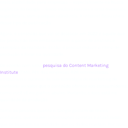
mais visibilidade para empresas — especialmente na busca
orgânica do Google — levou muitas marcas a criar materiais
superficiais, sem qualquer relevância. A internet ficou cheia
desse tipo de publicação.
Agora, o conteúdo que vai se destacar em 2022 é aquele que
for produzido com embasamento, a partir de análises e
exemplos da realidade. Então, é preciso reduzir o ritmo de
produção e focar na qualidade.
De acordo com uma
pesquisa do Content Marketing
Institute
(CMI), 74% das empresas B2B entrevistadas
atribuíram o sucesso da sua estratégia de marketing de
conteúdo ao
valor que o conteúdo oferece aos consumidores
,
como você vê no gráfico abaixo. Portanto, o foco está na
qualidade da produção.
Tanto as pessoas quanto o Google gostam de textos
confiáveis, que trazem informações corretas e atualizadas,
que se baseiam na realidade que os dados revelam. Por isso,