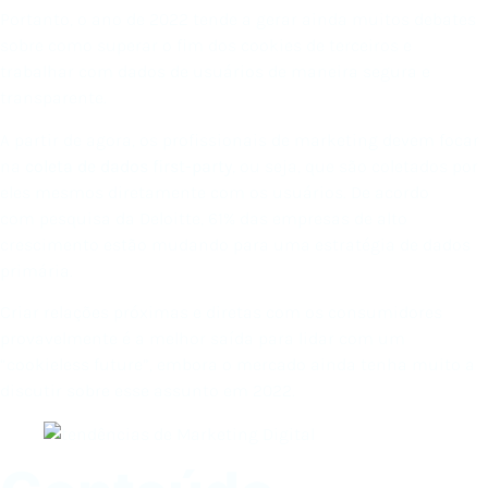
Portanto, o ano de 2022 tende a gerar ainda muitos debates
sobre como superar o fim dos cookies de terceiros e
trabalhar com dados de usuários de maneira segura e
transparente.
A partir de agora, os profissionais de marketing devem focar
na
coleta de dados first-party
, ou seja, que são coletados por
eles mesmos diretamente com os usuários. De acordo
com pesquisa da Deloitte, 61% das empresas de alto
crescimento estão mudando para uma estratégia de dados
primária.
Criar relações próximas e diretas com os consumidores
provavelmente é a melhor saída para lidar com um
“cookieless future”, embora o mercado ainda tenha muito a
discutir sobre esse assunto em 2022.