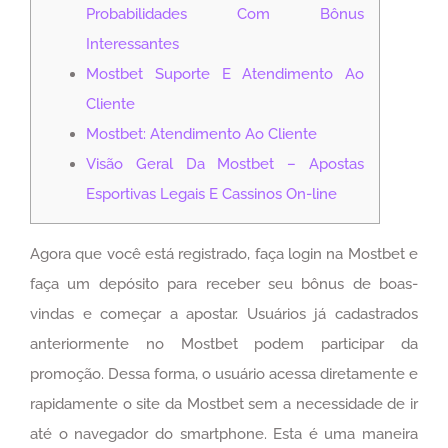
Probabilidades Com Bônus
Interessantes
Mostbet Suporte E Atendimento Ao
Cliente
Mostbet: Atendimento Ao Cliente
Visão Geral Da Mostbet – Apostas
Esportivas Legais E Cassinos On-line
Agora que você está registrado, faça login na Mostbet e
faça um depósito para receber seu bônus de boas-
vindas e começar a apostar. Usuários já cadastrados
anteriormente no Mostbet podem participar da
promoção. Dessa forma, o usuário acessa diretamente e
rapidamente o site da Mostbet sem a necessidade de ir
até o navegador do smartphone. Esta é uma maneira