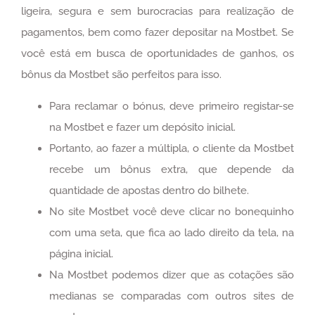
ligeira, segura e sem burocracias para realização de
pagamentos, bem como fazer depositar na Mostbet. Se
você está em busca de oportunidades de ganhos, os
bônus da Mostbet são perfeitos para isso.
Para reclamar o bónus, deve primeiro registar-se
na Mostbet e fazer um depósito inicial.
Portanto, ao fazer a múltipla, o cliente da Mostbet
recebe um bônus extra, que depende da
quantidade de apostas dentro do bilhete.
No site Mostbet você deve clicar no bonequinho
com uma seta, que fica ao lado direito da tela, na
página inicial.
Na Mostbet podemos dizer que as cotações são
medianas se comparadas com outros sites de