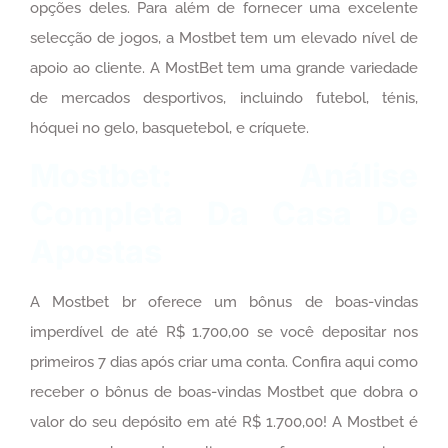
opções deles. Para além de fornecer uma excelente
selecção de jogos, a Mostbet tem um elevado nível de
apoio ao cliente. A MostBet tem uma grande variedade
de mercados desportivos, incluindo futebol, ténis,
hóquei no gelo, basquetebol, e críquete.
Mostbet: Análise
Completa Da Casa De
Apostas
A Mostbet br oferece um bônus de boas-vindas
imperdível de até R$ 1.700,00 se você depositar nos
primeiros 7 dias após criar uma conta. Confira aqui como
receber o bônus de boas-vindas Mostbet que dobra o
valor do seu depósito em até R$ 1.700,00! A Mostbet é