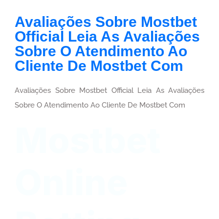
Avaliações Sobre Mostbet
Official Leia As Avaliações
Sobre O Atendimento Ao
Cliente De Mostbet Com
Avaliações Sobre Mostbet Official Leia As Avaliações
Sobre O Atendimento Ao Cliente De Mostbet Com
Mostbet
Online