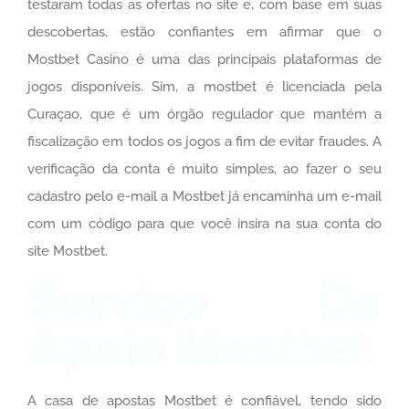
testaram todas as ofertas no site e, com base em suas
descobertas, estão confiantes em afirmar que o
Mostbet Casino é uma das principais plataformas de
jogos disponíveis. Sim, a mostbet é licenciada pela
Curaçao, que é um órgão regulador que mantém a
fiscalização em todos os jogos a fim de evitar fraudes. A
verificação da conta é muito simples, ao fazer o seu
cadastro pelo e-mail a Mostbet já encaminha um e-mail
com um código para que você insira na sua conta do
site Mostbet.
Serviço De
Apoio Mostbet
A casa de apostas Mostbet é confiável, tendo sido