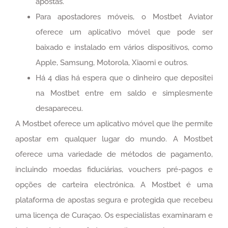
apostas.
Para apostadores móveis, o Mostbet Aviator
oferece um aplicativo móvel que pode ser
baixado e instalado em vários dispositivos, como
Apple, Samsung, Motorola, Xiaomi e outros.
Há 4 dias há espera que o dinheiro que depositei
na Mostbet entre em saldo e simplesmente
desapareceu.
A Mostbet oferece um aplicativo móvel que lhe permite
apostar em qualquer lugar do mundo. A Mostbet
oferece uma variedade de métodos de pagamento,
incluindo moedas fiduciárias, vouchers pré-pagos e
opções de carteira electrónica. A Mostbet é uma
plataforma de apostas segura e protegida que recebeu
uma licença de Curaçao. Os especialistas examinaram e