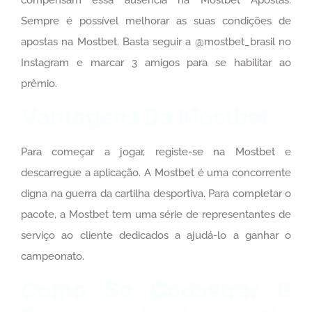
Sempre é possível melhorar as suas condições de
apostas na Mostbet. Basta seguir a @mostbet_brasil no
Instagram e marcar 3 amigos para se habilitar ao
prêmio.
Vantagens Da Mostbet
Para começar a jogar, registe-se na Mostbet e
descarregue a aplicação. A Mostbet é uma concorrente
digna na guerra da cartilha desportiva. Para completar o
pacote, a Mostbet tem uma série de representantes de
serviço ao cliente dedicados a ajudá-lo a ganhar o
campeonato.
Como Se Cadastrar E