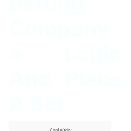
Betting
Company
» Login
And Place
A Bet
Conteúdo