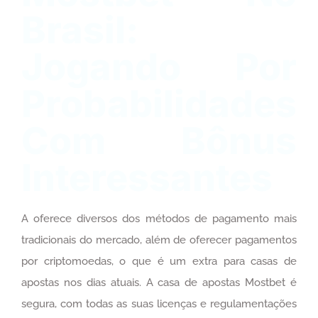
Brasil:
Jogando Por
Probabilidades
Com Bônus
Interessantes
A oferece diversos dos métodos de pagamento mais
tradicionais do mercado, além de oferecer pagamentos
por criptomoedas, o que é um extra para casas de
apostas nos dias atuais. A casa de apostas Mostbet é
segura, com todas as suas licenças e regulamentações