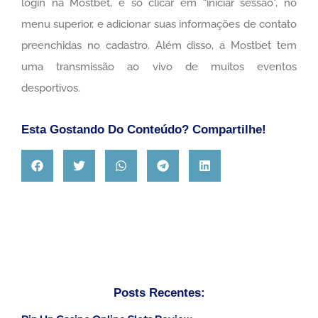
login na Mostbet, é só clicar em “iniciar sessão”, no
menu superior, e adicionar suas informações de contato
preenchidas no cadastro. Além disso, a Mostbet tem
uma transmissão ao vivo de muitos eventos
desportivos.
Esta Gostando Do Conteúdo? Compartilhe!
Posts Recentes: