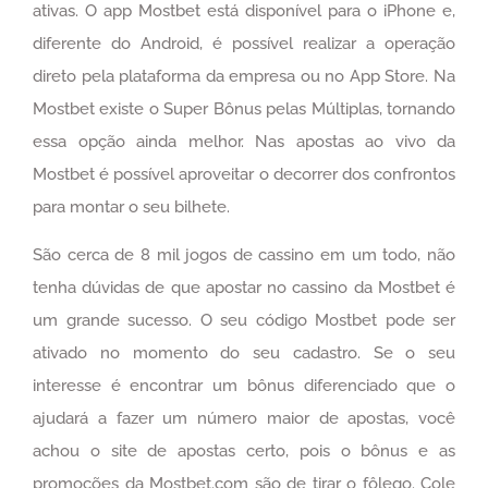
ativas. O app Mostbet está disponível para o iPhone e,
diferente do Android, é possível realizar a operação
direto pela plataforma da empresa ou no App Store. Na
Mostbet existe o Super Bônus pelas Múltiplas, tornando
essa opção ainda melhor. Nas apostas ao vivo da
Mostbet é possível aproveitar o decorrer dos confrontos
para montar o seu bilhete.
São cerca de 8 mil jogos de cassino em um todo, não
tenha dúvidas de que apostar no cassino da Mostbet é
um grande sucesso. O seu código Mostbet pode ser
ativado no momento do seu cadastro. Se o seu
interesse é encontrar um bônus diferenciado que o
ajudará a fazer um número maior de apostas, você
achou o site de apostas certo, pois o bônus e as
promoções da Mostbet.com são de tirar o fôlego. Cole