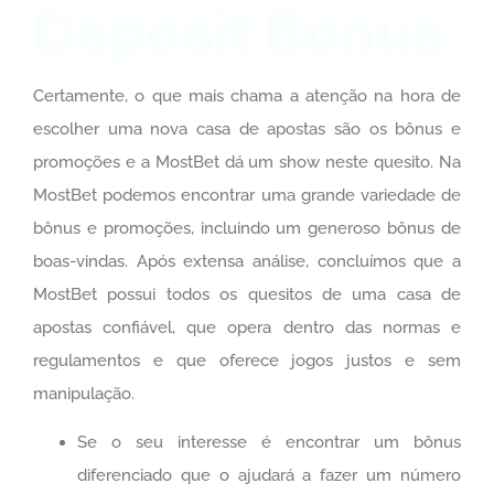
Deposit Bonus
Certamente, o que mais chama a atenção na hora de
escolher uma nova casa de apostas são os bônus e
promoções e a MostBet dá um show neste quesito. Na
MostBet podemos encontrar uma grande variedade de
bônus e promoções, incluindo um generoso bônus de
boas-vindas. Após extensa análise, concluímos que a
MostBet possui todos os quesitos de uma casa de
apostas confiável, que opera dentro das normas e
regulamentos e que oferece jogos justos e sem
manipulação.
Se o seu interesse é encontrar um bônus
diferenciado que o ajudará a fazer um número