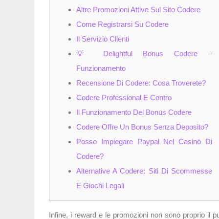
Altre Promozioni Attive Sul Sito Codere
Come Registrarsi Su Codere
Il Servizio Clienti
💡 Delightful Bonus Codere –
Funzionamento
Recensione Di Codere: Cosa Troverete?
Codere Professional E Contro
Il Funzionamento Del Bonus Codere
Codere Offre Un Bonus Senza Deposito?
Posso Impiegare Paypal Nel Casinò Di
Codere?
Alternative A Codere: Siti Di Scommesse
E Giochi Legali
Infine, i reward e le promozioni non sono proprio il 