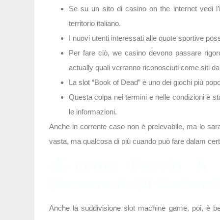
Se su un sito di casino on the internet vedi
territorio italiano.
I nuovi utenti interessati alle quote sportive 
Per fare ciò, we casino devono passare rigoros
actually quali verranno riconosciuti come siti
La slot “Book of Dead” è uno dei giochi più popo
Questa colpa nei termini e nelle condizioni è s
le informazioni.
Anche in corrente caso non è prelevabile, ma lo saran
vasta, ma qualcosa di più cuando può fare dalam certo,
💰come Faccio A R
Benvenuto Di Codere
Anche la suddivisione slot machine game, poi, è ben 