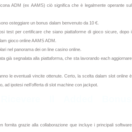
 l’icona ADM (ex AAMS) ciò significa che è legalmente operante sul
possono osteggiare un bonus dalam benvenuto da 10 €.
i test per certificare che siano piattaforme di gioco sicure, dopo i
 dalam gioco online AAMS ADM.
lari nel panorama dei on line casino online.
tata già segnalata alla piattaforma, che sta lavorando each aggiornare
no le eventuali vincite ottenute. Certo, la scelta dalam slot online è
 ad ipotesi nell’offerta di slot machine con jackpot.
icevere Il Added Bonus
?
fornita grazie alla collaborazione que incluye i principali software