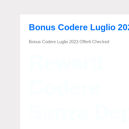
Bonus Codere Luglio 20
Bonus Codere Luglio 2023 Offerti Checked
Reward 
Codere 
Senza Dep