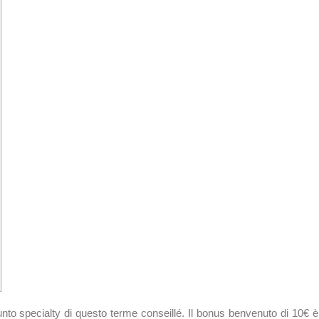
punto specialty di questo terme conseillé. Il bonus benvenuto di 10€ è