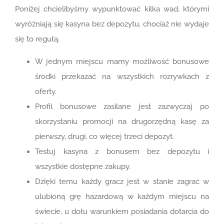
Poniżej chcielibyśmy wypunktować kilka wad, którymi
wyróżniają się kasyna bez depozytu, chociaż nie wydaje
się to regułą.
W jednym miejscu mamy możliwość bonusowe
środki przekazać na wszystkich rozrywkach z
oferty.
Profil bonusowe zasilane jest zazwyczaj po
skorzystaniu promocji na drugorzędną kasę za
pierwszy, drugi, co więcej trzeci depozyt.
Testuj kasyna z bonusem bez depozytu i
wszystkie dostępne zakupy.
Dzięki temu każdy gracz jest w stanie zagrać w
ulubioną grę hazardową w każdym miejscu na
świecie, u dołu warunkiem posiadania dotarcia do