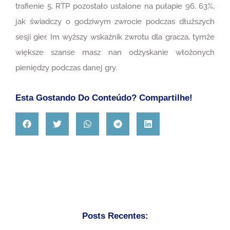
trafienie 5. RTP pozostało ustalone na pułapie 96, 63%,
jak świadczy o godziwym zwrocie podczas dłuższych
sesji gier. Im wyższy wskaźnik zwrotu dla gracza, tymże
większe szanse masz nan odzyskanie włożonych
pieniędzy podczas danej gry.
Esta Gostando Do Conteúdo? Compartilhe!
Posts Recentes: