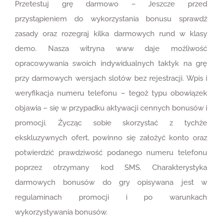
Przetestuj grę darmowo – Jeszcze przed
przystąpieniem do wykorzystania bonusu sprawdź
zasady oraz rozegraj kilka darmowych rund w klasy
demo. Nasza witryna www daje możliwość
opracowywania swoich indywidualnych taktyk na grę
przy darmowych wersjach slotów bez rejestracji. Wpis i
weryfikacja numeru telefonu – tegoż typu obowiązek
objawia – się w przypadku aktywacji cennych bonusów i
promocji. Życząc sobie skorzystać z tychże
ekskluzywnych ofert, powinno się założyć konto oraz
potwierdzić prawdziwość podanego numeru telefonu
poprzez otrzymany kod SMS. Charakterystyka
darmowych bonusów do gry opisywana jest w
regulaminach promocji i po warunkach
wykorzystywania bonusów.