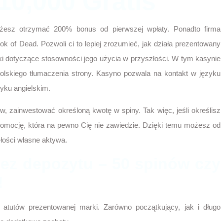
0,000 Gratis
ożesz otrzymać 200% bonus od pierwszej wpłaty. Ponadto firma
 of Dead. Pozwoli ci to lepiej zrozumieć, jak działa prezentowany
ski dotyczące stosowności jego użycia w przyszłości. W tym kasynie
olskiego tłumaczenia strony. Kasyno pozwala na kontakt w języku
yku angielskim.
, zainwestować określoną kwotę w spiny. Tak więc, jeśli określisz
omocję, która na pewno Cię nie zawiedzie. Dzięki temu możesz od
łości własne aktywa.
ez depozytu – 50 spinów czy
!
 atutów prezentowanej marki. Zarówno początkujący, jak i długo