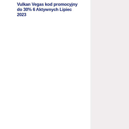
Vulkan Vegas kod promocyjny ️
do 30% 6 Aktywnych Lipiec
2023