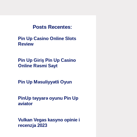
Posts Recentes:
Pin Up Casino Online Slots
Review
Pin Up Giriş Pin Up Casino
Online Rəsmi Sayt
Pin Up Məsuliyyətli Oyun
PinUp təyyarə oyunu Pin Up
aviator
Vulkan Vegas kasyno opinie i
recenzja 2023