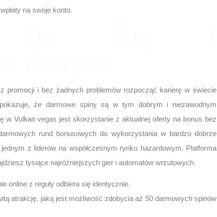
wpłaty na swoje konto.
ie Na Grę I
ia Kasyna
 z promocji i bez żadnych problemów rozpocząć karierę w świecie
e pokazuje, że darmowe spiny są w tym dobrym i niezawodnym
 Vulkan vegas jest skorzystanie z aktualnej oferty na bonus bez
 darmowych rund bonusowych do wykorzystania w bardzo dobrze
st jednym z liderów na współczesnym rynku hazardowym. Platforma
znajdziesz tysiące najróżniejszych gier i automatów wrzutowych.
ie online z reguły odbiera się identycznie.
tą atrakcję, jaką jest możliwość zdobycia aż 50 darmowych spinów