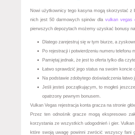
Nowi użytkownicy tego kasyna mogą skorzystać z bo
nich jest 50 darmowych spinów dla
vulkan vegas 
pierwszych depozytach możemy uzyskać bonusy nawe
Dlatego zarejestruj się w tym biurze, a zyskow
Po rejestracji i potwierdzeniu numeru telefo
Pamiętaj jednak, że jest to oferta tylko dla czyt
Łatwo sprawdzić jego status na swoim koncie 
Na podstawie zdobytego doświadczenia łatwo je
Jeśli jesteś początkującym, to mogłeś jeszcz
opatrzony pewnym bonusem.
Vulkan Vegas rejestracja konta gracza na stronie głó
Przez ten odnośnik gracze mogą ekspresowo założ
korzystania ze wszystkich udogodnień i gier. Vulka
które swoją uwagę powinni zwrócić wszyscy fani 