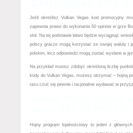
Zdobądź Do €1
Jeśli określisz Vulkan Vegas kod promocyjny m
zapewnia prawo do wykonania 50 spinów w grze Book
slot. Na tej podstawie łatwo będzie wyciągnąć wnio
polscy gracze mogą korzystać ze swojej waluty i p
polskim, lecz odpowiedzi mogą zostać wysłane w jęz
Na przykład musisz zdobyć określoną liczbę punktów
kody do Vulkan Vegas, możesz otrzymać – hojną pr
razu czuć się pewnie i racjonalnie wydawać w przysz
Vulkan Vegas Bonus b
100 zł BEZ DEPOZYTU
Hojny program lojalnościowy to jeden z głównych