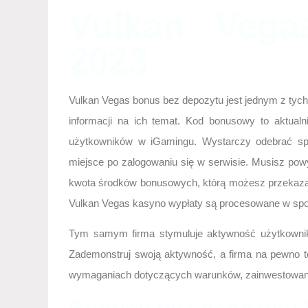
Vulkan Vega
2023
Vulkan Vegas bonus bez depozytu jest jednym z tych, 
informacji na ich temat. Kod bonusowy to aktualn
użytkowników w iGamingu. Wystarczy odebrać sp
miejsce po zalogowaniu się w serwisie. Musisz pow
kwota środków bonusowych, którą możesz przekazać
Vulkan Vegas kasyno wypłaty są procesowane w spo
Tym samym firma stymuluje aktywność użytkownik
Zademonstruj swoją aktywność, a firma na pewno t
wymaganiach dotyczących warunków, zainwestowan