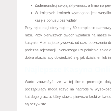
Zademonstruj swoją aktywność, a firma na pew
W kolejnych krokach wymagana jest weryfik
kasę z bonusu bez wpłaty.
Przy rejestracji otrzymujemy 50 kompletnie darmow
razu. Przy pierwszych dwóch wpłatach na nasze 
kasynie. Można je aktywować od razu po złożeniu de
podczas rejestracji i pierwszego uzupełnienia sald
dobra okazja, aby dowiedzieć się, jak działa ten lub i
Najlepsze Kasyna Onl
Warto zauważyć, że w tej firmie promocje dot
początkujący mogą liczyć na nagrodę w wysokośc
każdego gracza, który stawia pierwsze kroki w świeci
są oczywiste.