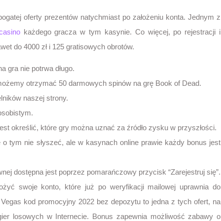
gatej oferty prezentów natychmiast po założeniu konta. Jednym z
casino
każdego gracza w tym kasynie. Co więcej, po rejestracji i
t do 4000 zł i 125 gratisowych obrotów.
na gra nie potrwa długo.
nu możemy otrzymać 50 darmowych spinów na grę Book of Dead.
elników naszej strony.
osobistym.
st określić, które gry można uznać za źródło zysku w przyszłości.
e o tym nie słyszeć, ale w kasynach online prawie każdy bonus jest
wnej dostępna jest poprzez pomarańczowy przycisk “Zarejestruj się”.
yć swoje konto, które już po weryfikacji mailowej uprawnia do
n Vegas kod promocyjny 2022 bez depozytu to jedna z tych ofert, na
gier losowych w Internecie. Bonus zapewnia możliwość zabawy o