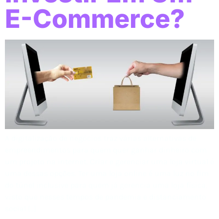
E-Commerce?
A digitalização de negócios traz várias alternativas de
empreendimentos para quem quer ganhar dinheiro com
um projeto na internet. Criar e gerenciar uma loja virtual é
uma dessas opções. Ter uma loja online é uma luz no fim
do túnel inclusive para quem já gerencia uma loja física,
visto que nesses tempos de pandemia e distanciamento
social […]