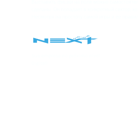
Выставить фишки на поле можно самостоятель
сделаны. Он попадает в конкретный сектор, к
Несмотря на простоту самой игры и ее правил
Sua empresa no próximo nível
Digital!