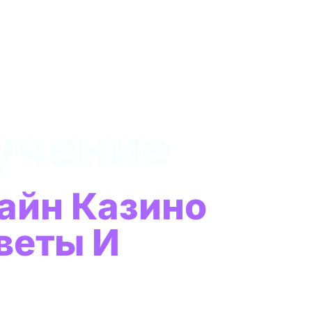
учение
айн Казино
веты И