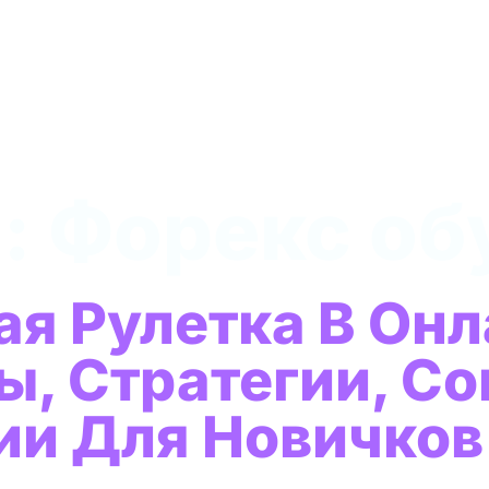
a:
Форекс об
я Рулетка В Онл
ы, Стратегии, Со
ии Для Новичков