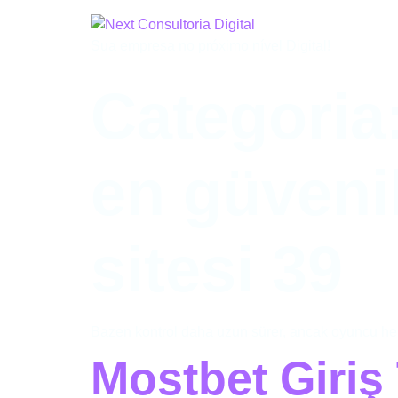
Sua empresa no próximo nível Digital!
Categoria
en güvenil
sitesi 39
Bazen kontrol daha uzun sürer, ancak oyuncu he
Mostbet Giriş