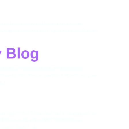
n mu Mostbet havacı Mostbet Şikayetleri:
s yapmak istiyorsanız, takip etmelisiniz. Mostbet
]
y Blog
stBet para yatırma Mostbet Giriş Sorunu
 İstediği Gibi Davranıyor Mostbet’ten nasıl para
[…]
asino Mostbet Bonusları PayTm ile para yatırın
eldin Bonusu Sunuyor Mu? Mostbet Online
omosyon Kodu […]