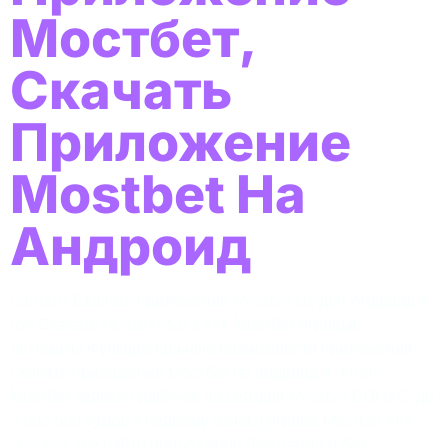
Мостбет,
Скачать
Приложение
Mostbet На
Андроид
Content Скачать приложение Mostbet UZ для Андроид и
iOS Скачать MostBet 5.9.3 APK Мостбет игровые
автоматы Функциональные возможности приложения
Cкачать приложение Мостбет на андроид и iPhone
Мостбет зеркало рабочее на сегодня Mostbet БОНУС: до
3 000 000 сумов к первому взносу игрока. Mostbet APK
skachat: где найти приложение бесплатно и без