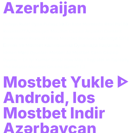
Azerbaijan
Onlayn Rulet Oyna Pulsuz Və En Este Momento Real Pul Ilə
Roulette77 Azerbaijan Mostbet Casino Arşivleri Content
Bookmaker Reward Offers Mostbet Bonuses Kаzinоyа Giriş
Еtmək Və Mоstbеt Kаzinоsundа Оynаmаğа Bаşlаmаq
İdman Mərc Oyunları Mosbet Az Mostbet Canlı Casino
Oyunu — En Iyi Kumar Sitesi How May I Register In Typically
The Aviator Mostbet On-line Game? […]
Mostbet Yukle ᐈ
Android, Ios
Mostbet Indir
Azərbaycan