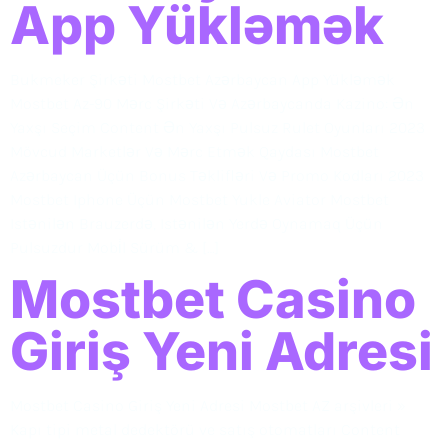
App Yükləmək
Bukmeker Şirkəti Mostbet Azərbaycan App Yükləmək
Mostbet Az-90 Mərc Şirkəti Və Azərbaycanda Kazino: Ən
Yaxşı Seçim Content Ən Yaxşı Pulsuz Rulet Oyunları 2023
Mövcud Marketlər Və Mərc Etmək Qaydası Mostbet
Azərbaycan Üçün Bonus Təklifləri Və Promo Kodları 2023
Mostbet Iphone Üçün Mostbet Yukle Aviator Mostbet
Istənilən Brauzerdə, Istənilən Yerdə Oynamaq Üçün
Pulsuzdur Mobi̇l Sürüm & […]
Mostbet Casino
Giriş Yeni Adresi
Mostbet Casino Giriş Yeni Adresi Mostbet AZ arşivleri »
Kapı tipi metal dedektörü ve satış otomatları Content