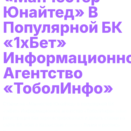
Юнайтед» В
Популярной БК
«1хБет»
Информационн
Агентство
«ТоболИнфо»‎
Ставки на «Манчестер Юнайтед» в популярной БК
«1хБет» Информационное агентство «ТоболИнфо»‎ 1xBet
регистрация Как зарегистрироваться и делать ставки на
сайте БК 1хбет в Казахстане Content Линия и роспись