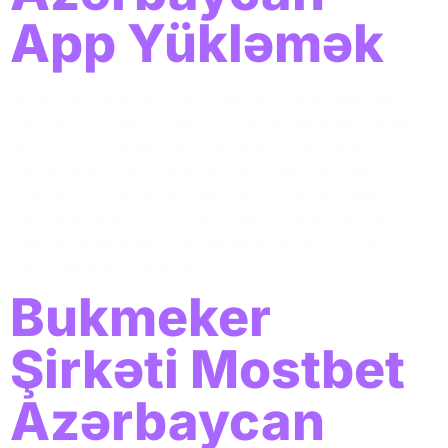
App Yükləmək
Bukmeker Şirkəti Mostbet Azərbaycan App Yükləmək
Mostbet Az-90 Mərc Şirkəti Və Azərbaycanda Kazino: Ən
Yaxşı Seçim Content Ən Yaxşı Pulsuz Rulet Oyunları 2023
Mövcud Marketlər Və Mərc Etmək Qaydası Mostbet
Azərbaycan Üçün Bonus Təklifləri Və Promo Kodları 2023
Mostbet Iphone Üçün Mostbet Yukle Aviator Mostbet
Istənilən Brauzerdə, Istənilən Yerdə Oynamaq Üçün
Pulsuzdur Mobi̇l Sürüm & […]
Bukmeker
Şirkəti Mostbet
Azərbaycan