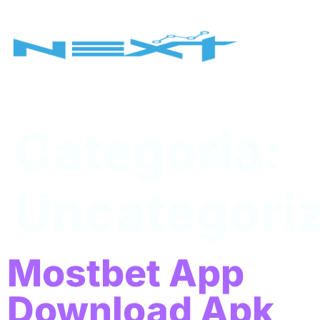
Sua empresa no próximo nível Digital!
Categoria:
Uncategori
Mostbet App
Download Apk