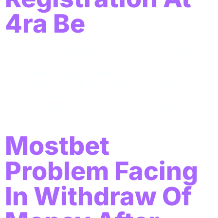
4ra Be
Mostbet India: Experience The Thrill Of Online Bets With
Mostbet App Content How To Withdraw Money? Mostbet
India Welcome Bonus Unlocking The Secret: Why 0xbet
Casino Is So Popular In The Netherlands Mostbet Is
Mostbet Legal In India? Mostbet App Review Betting
Options In The App Hacks And Tricks For Mostbet In India
Football Betting […]
Mostbet
Problem Facing
In Withdraw Of