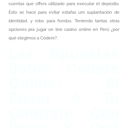
cuentas que offers utilizado para executar el depósito.
Esto se hace para evitar estafas um suplantación de
identidad, y robo para fondos. Teniendo tantas otras
opciones pra jugar on line casino online en Perú ¿por
qué elegimos a Codere?.
Las Apuestas
Sobre Codere
Online: El
Pleno A Tu
Contrato Con
River Y Qué