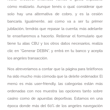
cómo realizarlo. Aunque tenés o qual considerar que
solo hay una alternativa de cobro, y es la cesión
bancaria. Igualmente, asi como va a ser tu primer
jubilación, tendrás que repasar la cuenta; más adelante
te enseñaremos a hacerlo. Rellenar el formulario que
tiene tu alias CBU y los otros datos necesarios, realiza
clic en “Generar DEBIN”, y entrá en tu banco y acepta
los angeles transacción.
Nos atreveríamos a contar que la página para teléfonos
ha sido mucho más cómoda que la delete ordenador. El
menú es más user-friendly, las categorías están más
ordenadas con nos muestra las opciones tanto sobre
casino como de apuestas deportivas. Estamos en una
época donde más del 60% de los angeles navegación