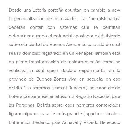
Desde una Lotería porteña apuntan, en cambio, a new
la geolocalización de los usuarios. Las “permisionarias”
deberán contar con sistemas que le permitan
determinar cuando el potencial apostador está ubicado
sobre ela ciudad de Buenos Aires, más para allá de cuál
sea su domicilio registrado en un Renaper. También está
en pleno transformación de instrumentación cómo se
verificará la cual quien declare experimentar en la
provincia de Buenos Zones viva, en secuela, en ese
distrito. “Lo haremos scam el Renaper”, indicaron desde
Lotería bonaerense, en alusión ‘s Registro Nacional para
las Personas. Detrás sobre esos nombres comerciales
figuran algunos para los más grandes jugadores locales.
Entre ellos, Federico para Achával y Ricardo Benedicto