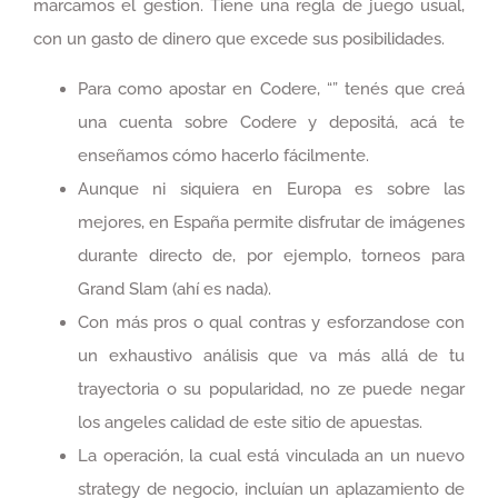
marcamos el gestion. Tiene una regla de juego usual,
con un gasto de dinero que excede sus posibilidades.
Para como apostar en Codere, “” tenés que creá
una cuenta sobre Codere y depositá, acá te
enseñamos cómo hacerlo fácilmente.
Aunque ni siquiera en Europa es sobre las
mejores, en España permite disfrutar de imágenes
durante directo de, por ejemplo, torneos para
Grand Slam (ahí es nada).
Con más pros o qual contras y esforzandose con
un exhaustivo análisis que va más allá de tu
trayectoria o su popularidad, no ze puede negar
los angeles calidad de este sitio de apuestas.
La operación, la cual está vinculada an un nuevo
strategy de negocio, incluían un aplazamiento de