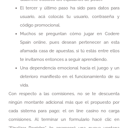
El tercer y último paso ha sido para datos para
usuario, acá colocás tu usuario, contraseña y
código promocional.
Muchos se preguntan cómo jugar en Codere
Spain online, pues desean pertenecer an esta
afamada casa de apuestas, si tú estás entre ellos
te invitamos entonces a seguir aprendiendo.
Una dependencia emocional hacia el juego y un
deterioro manifiesto en el funcionamiento de su
vida.
Con respecto a las comisiones, no se te descuenta
ningún montante adicional más que el propuesto por
cada sistema para pago; el on line casino no carga
comisiones. Al terminar un formulario hacé clic en