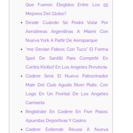
Que Fueron Elegidos Entre Los 55
Mejores Del Globo?
Desde Cuándo Se Podrá Volar Por
Aerolíneas Argentinas A Miami Con
Nueva York A Partir De Aeroparque
“me Decían Fideos Con Tuco” El Forma
Spot De Santilli Para Competir En
Contra Kicillof En Los Angeles Provincia
Codere Será El Nuevo Patrocinador
Main Del Club Agudo River Plate, Con
Logo En Un Frontal De Los Angeles
Camiseta
Registrate En Codere En Five Pasos:
Apuestas Deportivas Y Casino
Codere Extiende Réussi À Nueva