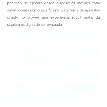
por web, se ejecuta desde dispositivos móviles, total
smartphones como pills. Si una plataforma de apuestas
simply no provee una experiencia móvil grata, du
siquiera es digna de ser evaluada.
Codere Adhirió
Ing Código De
Buenisimas
Prácticas ParA
Los Angeles
Publicidad