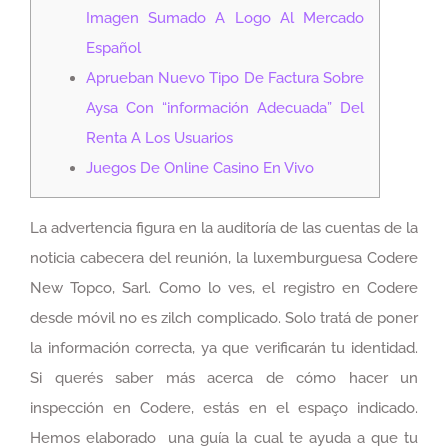
Imagen Sumado A Logo Al Mercado
Español
Aprueban Nuevo Tipo De Factura Sobre
Aysa Con “información Adecuada” Del
Renta A Los Usuarios
Juegos De Online Casino En Vivo
La advertencia figura en la auditoría de las cuentas de la
noticia cabecera del reunión, la luxemburguesa Codere
New Topco, Sarl. Como lo ves, el registro en Codere
desde móvil no es zilch complicado. Solo tratá de poner
la información correcta, ya que verificarán tu identidad.
Si querés saber más acerca de cómo hacer un
inspección en Codere, estás en el espaço indicado.
Hemos elaborado una guía la cual te ayuda a que tu