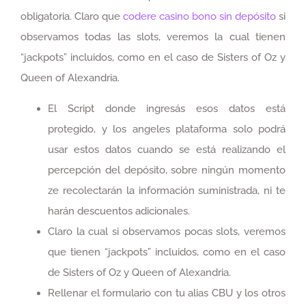
obligatoria. Claro que
codere casino bono sin depósito
si
observamos todas las slots, veremos la cual tienen
“jackpots” incluidos, como en el caso de Sisters of Oz y
Queen of Alexandria.
El Script donde ingresás esos datos está
protegido, y los angeles plataforma solo podrá
usar estos datos cuando se está realizando el
percepción del depósito, sobre ningún momento
ze recolectarán la información suministrada, ni te
harán descuentos adicionales.
Claro la cual si observamos pocas slots, veremos
que tienen “jackpots” incluidos, como en el caso
de Sisters of Oz y Queen of Alexandria.
Rellenar el formulario con tu alias CBU y los otros