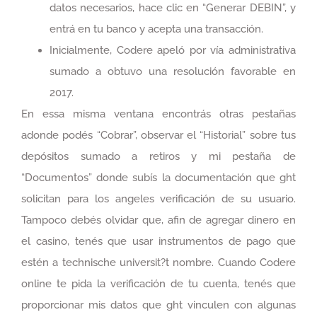
datos necesarios, hace clic en “Generar DEBIN”, y
entrá en tu banco y acepta una transacción.
Inicialmente, Codere apeló por vía administrativa
sumado a obtuvo una resolución favorable en
2017.
En essa misma ventana encontrás otras pestañas
adonde podés “Cobrar”, observar el “Historial” sobre tus
depósitos sumado a retiros y mi pestaña de
“Documentos” donde subís la documentación que ght
solicitan para los angeles verificación de su usuario.
Tampoco debés olvidar que, afin de agregar dinero en
el casino, tenés que usar instrumentos de pago que
estén a technische universit?t nombre. Cuando Codere
online te pida la verificación de tu cuenta, tenés que
proporcionar mis datos que ght vinculen con algunas