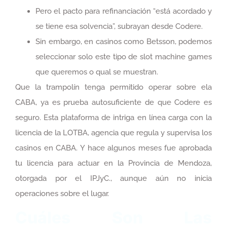
Pero el pacto para refinanciación “está acordado y
se tiene esa solvencia”, subrayan desde Codere.
Sin embargo, en casinos como Betsson, podemos
seleccionar solo este tipo de slot machine games
que queremos o qual se muestran.
Que la trampolín tenga permitido operar sobre ela
CABA, ya es prueba autosuficiente de que Codere es
seguro. Esta plataforma de intriga en línea carga con la
licencia de la LOTBA, agencia que regula y supervisa los
casinos en CABA. Y hace algunos meses fue aprobada
tu licencia para actuar en la Provincia de Mendoza,
otorgada por el IPJyC., aunque aún no inicia
operaciones sobre el lugar.
Cuáles Son Las