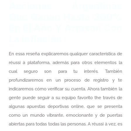
Acciones Argentinas
Que Ganan Hasta 300%
En El Año Y Arrasan Con
La Inflación
En essa reseña explicaremos qualquer característica de
réussi à plataforma, además para otros elementos la
cual seguro son para tu interés. También
profundizaremos en un proceso de registro y te
indicaremos cómo verificar su cuenta. Ahora también la
gente puede seguir a su equipo favorito the través de
algunas apuestas deportivas online, que se presenta
como un mundo vibrante, emocionante y de puertas
abiertas para todas todas las personas. A réussi à vez, es