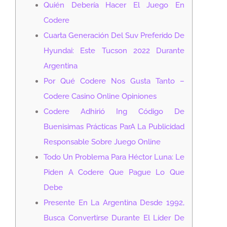
Quién Debería Hacer El Juego En
Codere
Cuarta Generación Del Suv Preferido De
Hyundai: Este Tucson 2022 Durante
Argentina
Por Qué Codere Nos Gusta Tanto –
Codere Casino Online Opiniones
Codere Adhirió Ing Código De
Buenisimas Prácticas ParA La Publicidad
Responsable Sobre Juego Online
Todo Un Problema Para Héctor Luna: Le
Piden A Codere Que Pague Lo Que
Debe
Presente En La Argentina Desde 1992,
Busca Convertirse Durante El Líder De