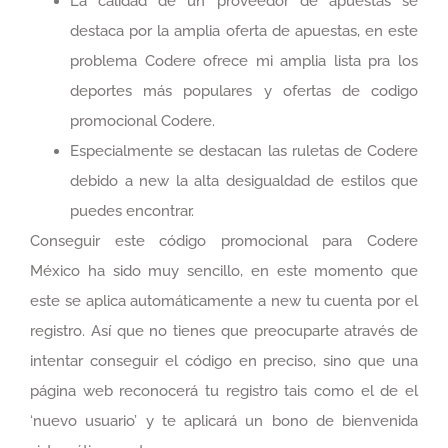
La calidad de un proveedor de apuestas se
destaca por la amplia oferta de apuestas, en este
problema Codere ofrece mi amplia lista pra los
deportes más populares y ofertas de codigo
promocional Codere.
Especialmente se destacan las ruletas de Codere
debido a new la alta desigualdad de estilos que
puedes encontrar.
Conseguir este código promocional para Codere
México ha sido muy sencillo, en este momento que
este se aplica automáticamente a new tu cuenta por el
registro. Así que no tienes que preocuparte através de
intentar conseguir el código en preciso, sino que una
página web reconocerá tu registro tais como el de el
‘nuevo usuario’ y te aplicará un bono de bienvenida