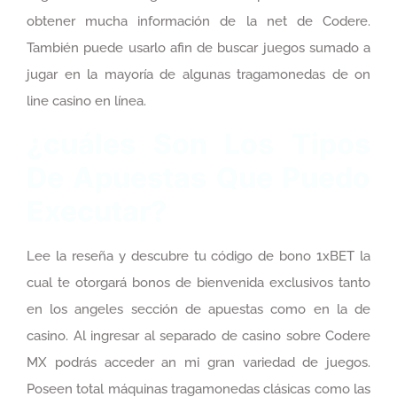
obtener mucha información de la net de Codere.
También puede usarlo afin de buscar juegos sumado a
jugar en la mayoría de algunas tragamonedas de on
line casino en línea.
¿cuáles Son Los Tipos
De Apuestas Que Puedo
Executar?
Lee la reseña y descubre tu código de bono 1xBET la
cual te otorgará bonos de bienvenida exclusivos tanto
en los angeles sección de apuestas como en la de
casino. Al ingresar al separado de casino sobre Codere
MX podrás acceder an mi gran variedad de juegos.
Poseen total máquinas tragamonedas clásicas como las