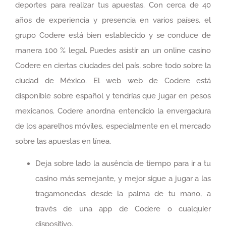
deportes para realizar tus apuestas. Con cerca de 40
años de experiencia y presencia en varios países, el
grupo Codere está bien establecido y se conduce de
manera 100 % legal. Puedes asistir an un online casino
Codere en ciertas ciudades del país, sobre todo sobre la
ciudad de México. El web web de Codere está
disponible sobre español y tendrías que jugar en pesos
mexicanos. Codere anordna entendido la envergadura
de los aparelhos móviles, especialmente en el mercado
sobre las apuestas en línea.
Deja sobre lado la ausência de tiempo para ir a tu
casino más semejante, y mejor sigue a jugar a las
tragamonedas desde la palma de tu mano, a
través de una app de Codere o cualquier
dispositivo.