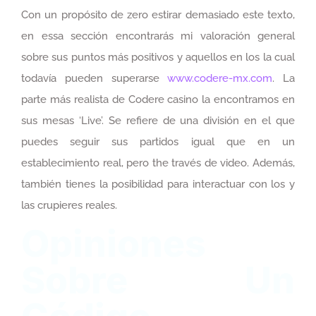
Con un propósito de zero estirar demasiado este texto,
en essa sección encontrarás mi valoración general
sobre sus puntos más positivos y aquellos en los la cual
todavía pueden superarse
www.codere-mx.com
. La
parte más realista de Codere casino la encontramos en
sus mesas ‘Live’. Se refiere de una división en el que
puedes seguir sus partidos igual que en un
establecimiento real, pero the través de video. Además,
también tienes la posibilidad para interactuar con los y
las crupieres reales.
Opiniones
Sobre Un