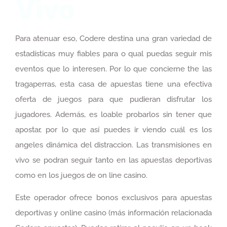
Vivo
Para atenuar eso, Codere destina una gran variedad de
estadísticas muy fiables para o qual puedas seguir mis
eventos que lo interesen. Por lo que concierne the las
tragaperras, esta casa de apuestas tiene una efectiva
oferta de juegos para que pudieran disfrutar los
jugadores. Además, es loable probarlos sin tener que
apostar, por lo que así puedes ir viendo cuál es los
angeles dinámica del distraccion. Las transmisiones en
vivo se podran seguir tanto en las apuestas deportivas
como en los juegos de on line casino.
Este operador ofrece bonos exclusivos para apuestas
deportivas y online casino (más información relacionada