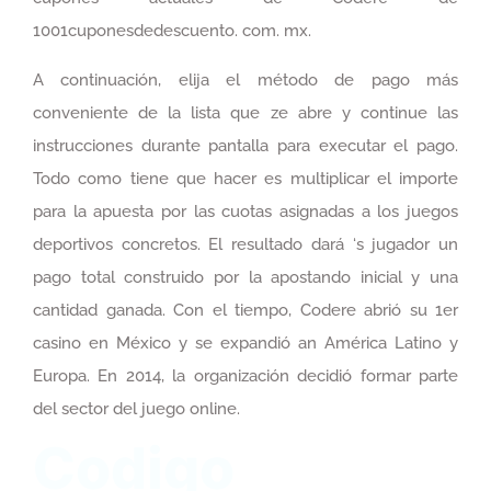
1001cuponesdedescuento. com. mx.
A continuación, elija el método de pago más
conveniente de la lista que ze abre y continue las
instrucciones durante pantalla para executar el pago.
Todo como tiene que hacer es multiplicar el importe
para la apuesta por las cuotas asignadas a los juegos
deportivos concretos. El resultado dará ‘s jugador un
pago total construido por la apostando inicial y una
cantidad ganada. Con el tiempo, Codere abrió su 1er
casino en México y se expandió an América Latino y
Europa. En 2014, la organización decidió formar parte
del sector del juego online.
Codigo