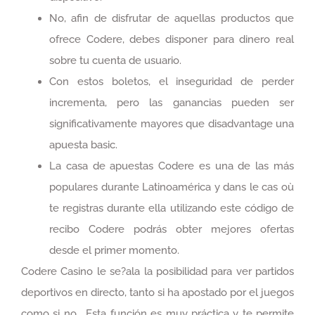
No, afin de disfrutar de aquellas productos que
ofrece Codere, debes disponer para dinero real
sobre tu cuenta de usuario.
Con estos boletos, el inseguridad de perder
incrementa, pero las ganancias pueden ser
significativamente mayores que disadvantage una
apuesta basic.
La casa de apuestas Codere es una de las más
populares durante Latinoamérica y dans le cas où
te registras durante ella utilizando este código de
recibo Codere podrás obter mejores ofertas
desde el primer momento.
Codere Casino le se?ala la posibilidad para ver partidos
deportivos en directo, tanto si ha apostado por el juegos
como si no . Esta función es muy práctica y te permite