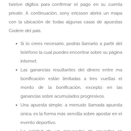
twelve dígitos para confirmar el pago en su cuenta
private. A continuación, sony ericsson abrirá un mapa
con la ubicación de todas algunas casas de apuestas
Codere del país.
Si lo crees necesario, podrás llamarlo a partir del
teléfono la cual puedes encontrar sobre su página
internet.
Las ganancias resultantes del dinero entre ma
bonificación están limitadas a tres vueltas el
monto de la bonificación, excepto en las
ganancias sobre acumulados progresivos.
Una apuesta simple, a menudo llamada apuesta
única, es la forma más sencilla sobre apostar en el
evento deportivo.