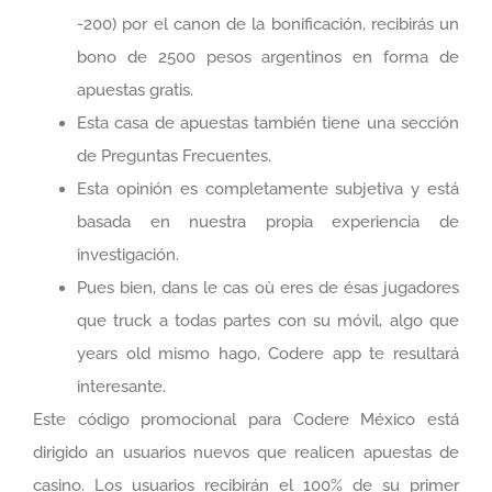
-200) por el canon de la bonificación, recibirás un
bono de 2500 pesos argentinos en forma de
apuestas gratis.
Esta casa de apuestas también tiene una sección
de Preguntas Frecuentes.
Esta opinión es completamente subjetiva y está
basada en nuestra propia experiencia de
investigación.
Pues bien, dans le cas où eres de ésas jugadores
que truck a todas partes con su móvil, algo que
years old mismo hago, Codere app te resultará
interesante.
Este código promocional para Codere México está
dirigido an usuarios nuevos que realicen apuestas de
casino. Los usuarios recibirán el 100% de su primer