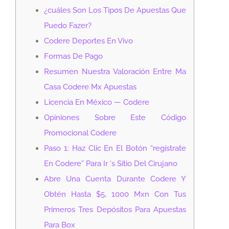
¿cuáles Son Los Tipos De Apuestas Que
Puedo Fazer?
Codere Deportes En Vivo
Formas De Pago
Resumen Nuestra Valoración Entre Ma
Casa Codere Mx Apuestas
Licencia En México — Codere
Opiniones Sobre Este Código
Promocional Codere
Paso 1: Haz Clic En El Botón “regístrate
En Codere” Para Ir ‘s Sitio Del Cirujano
Abre Una Cuenta Durante Codere Y
Obtén Hasta $5, 1000 Mxn Con Tus
Primeros Tres Depósitos Para Apuestas
Para Box