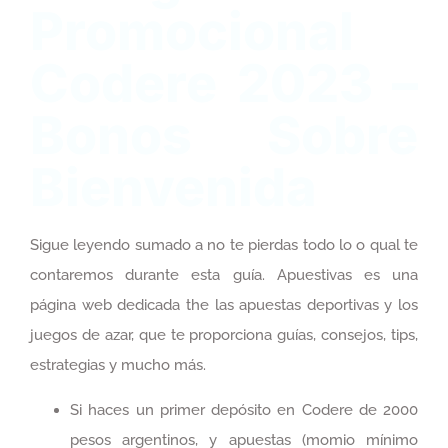
Promocional
Codere 2023 –
Bonos Sobre
Bienvenida
Sigue leyendo sumado a no te pierdas todo lo o qual te
contaremos durante esta guía. Apuestivas es una
página web dedicada the las apuestas deportivas y los
juegos de azar, que te proporciona guías, consejos, tips,
estrategias y mucho más.
Si haces un primer depósito en Codere de 2000
pesos argentinos, y apuestas (momio mínimo