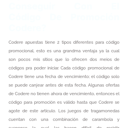
Conseguir Con El
Código De Promoción
Codere?
Codere apuestas tiene 2 tipos diferentes para código
promocional, esto es una grandma ventaja ya la cual
son pocos mis sitios que lo ofrecen dos meios de
códigos pra poder iniciar. Cada código promocional de
Codere tiene una fecha de vencimiento; el código solo
se puede canjear antes de esta fecha. Algunas ofertas
de Codere no tienen ahora de vencimiento, entonces el
código para promoción es válido hasta que Codere se
agote de este artículo. Los juegos de tragamonedas
cuentan con una combinación de carambola y
suspenso la cual las hacen difícil de resistir.