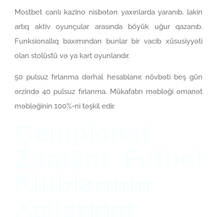
Mostbet canlı kazino nisbətən yaxınlarda yaranıb, lakin
artıq aktiv oyunçular arasında böyük uğur qazanıb.
Funksionallıq baxımından bunlar bir vacib xüsusiyyəti
olan stolüstü və ya kart oyunlarıdır.
50 pulsuz fırlanma dərhal hesablanır, növbəti beş gün
ərzində 40 pulsuz fırlanma. Mükafatın məbləği əmanət
məbləğinin 100%-ni təşkil edir.
Çempionat
Zamanı Futbol
Klublarının
Xallarının