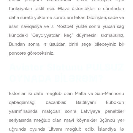
funksiyaları təklif edir. Əlavə üstünlüklər, o cümlədən
daha sürətli yükləmə sürəti, ani təkan bildirişləri, sadə və
asan naviqasiya və s. Mostbet yukle sonra yuxarı sağ
küncdəki “Qeydiyyatdan keç” düyməsini sıxmalısınız.
Bundan sonra, 3 üsuldan birini seçə biləcəyiniz bir
pəncərə görəcəksiniz.
Aviator Slotunu PULSUZ
OYNADA BİLƏRƏM?
Estonlar iki dəfə məğlub olan Malta və San-Marinonu
qabaqlamağı bacarıblar. Baltikyanı kubokun
yarımfinalında matçdan sonra Latviyaya penaltilər
seriyasında məğlub olan mavi köynəklər üçüncü yer
uğrunda oyunda Litvanı məğlub edib. İslandiya ilə