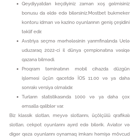
Qeydiyyatdan keçdiyiniz zaman xoş gəlmisiniz
bonusu da əldə edə bilərsiniz.Mostbet bukmeker
kontoru idman və kazino oyunlarının geniş çeşidini
təklif edir.
Avstriya seçmə mərhələsinin yarımfinalında Uelə
uduzaraq 2022-ci il dünya çempionatına vəsiqə
qazana bilmədi.
Proqram təminatının mobil cihazda düzgün
işləməsi üçün qacetdə İOS 11.00 və ya daha
sonrakı versiya olmalıdır.
Turların statistikasında 1000 və ya daha çox
əmsalla qaliblər var.
Biz klassik slotları, meyvə slotlarını, üçölçülü qrafikalı
slotları, cekpot oyunlarını ayırd edə bilərik. Aviator və
digər qəza oyunlarını oynamaq imkanı həmişə mövcud