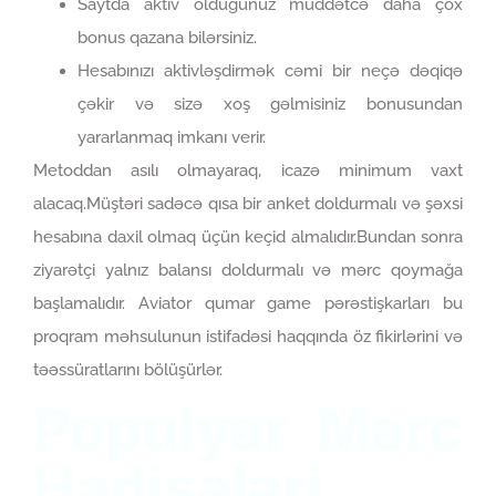
Saytda aktiv olduğunuz müddətcə daha çox
bonus qazana bilərsiniz.
Hesabınızı aktivləşdirmək cəmi bir neçə dəqiqə
çəkir və sizə xoş gəlmisiniz bonusundan
yararlanmaq imkanı verir.
Metoddan asılı olmayaraq, icazə minimum vaxt
alacaq.Müştəri sadəcə qısa bir anket doldurmalı və şəxsi
hesabına daxil olmaq üçün keçid almalıdır.Bundan sonra
ziyarətçi yalnız balansı doldurmalı və mərc qoymağa
başlamalıdır. Aviator qumar game pərəstişkarları bu
proqram məhsulunun istifadəsi haqqında öz fikirlərini və
təəssüratlarını bölüşürlər.
Populyar Mərc
Hadisələri