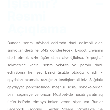
Işləmir? –
Rəsmi
Açıqlama
Bundan sonra, növbəti addımda daxil edilməli olan
simvollar dəsti ilə SMS göndəriləcək. E-poçt ünvanını
daxil etmək sizin üçün daha əlverişlidirsə, “e-poçtla”
sekmesine keçin, sonra valyuta və parolu daxil
edin.Sonra hər şey birinci üsulda olduğu kimidir –
qaydaları oxumalı, razılığınızı təsdiqləməlisiniz. Sağdakı
qeydiyyat pəncərəsində məşhur sosial şəbəkələrdən
birini seçməyə və ondan Mostbet-də hesab yaratmaq
üçün istifadə etməyə imkan verən nişan var. Bunlar
Facebook, Google+, Twitter, Steam, Vkontakte və