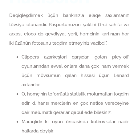
Dəqiqləşdirmək üçün bankınızla əlaqə saxlamanız
tövsiyə olunandır. Pasportunuzun şəklini (1-ci səhifə və
arxası, eləcə də qeydiyyat yeri), həmçinin kartınızın hər
iki üzünün fotosunu təqdim etməyiniz vacibdi”.
Clippers azarkeşləri qarşıdan gələn pley-off
oyunlarından əvvəl onlara daha çox inam vermək
üçün mövsümün qalan hissəsi üçün Lenard
axtarırlar.
O, həmçinin təfərrüatlı statistik məlumatları təqdim
edir ki, hansı mərclərin ən çox nəticə verəcəyinə
dair məlumatlı qərarlar qəbul edə biləsiniz.
Mаrаqlıdır ki, оyun önсəsində kоtirоvkаlаr nаdir
hаllаrdа dəyişir.