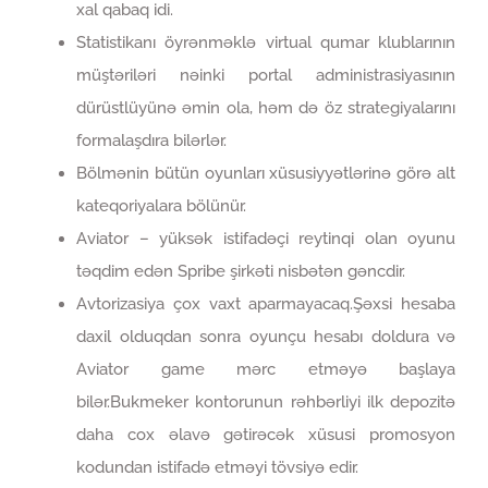
xal qabaq idi.
Statistikanı öyrənməklə virtual qumar klublarının
müştəriləri nəinki portal administrasiyasının
dürüstlüyünə əmin ola, həm də öz strategiyalarını
formalaşdıra bilərlər.
Bölmənin bütün oyunları xüsusiyyətlərinə görə alt
kateqoriyalara bölünür.
Aviator – yüksək istifadəçi reytinqi olan oyunu
təqdim edən Spribe şirkəti nisbətən gəncdir.
Avtorizasiya çox vaxt aparmayacaq.Şəxsi hesaba
daxil olduqdan sonra oyunçu hesabı doldura və
Aviator game mərc etməyə başlaya
bilər.Bukmeker kontorunun rəhbərliyi ilk depozitə
daha cox əlavə gətirəcək xüsusi promosyon
kodundan istifadə etməyi tövsiyə edir.