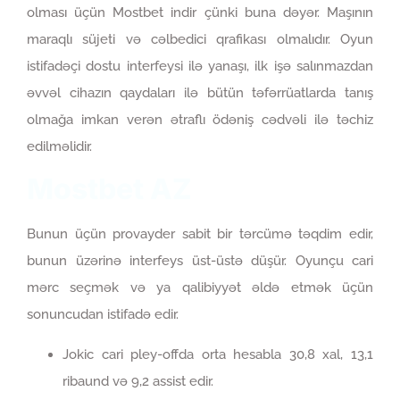
olması üçün Mostbet indir çünki buna dəyər. Maşının
maraqlı süjeti və cəlbedici qrafikası olmalıdır. Oyun
istifadəçi dostu interfeysi ilə yanaşı, ilk işə salınmazdan
əvvəl cihazın qaydaları ilə bütün təfərrüatlarda tanış
olmağa imkan verən ətraflı ödəniş cədvəli ilə təchiz
edilməlidir.
Mostbet AZ
Bunun üçün provayder sabit bir tərcümə təqdim edir,
bunun üzərinə interfeys üst-üstə düşür. Oyunçu cari
mərc seçmək və ya qalibiyyət əldə etmək üçün
sonuncudan istifadə edir.
Jokic cari pley-offda orta hesabla 30,8 xal, 13,1
ribaund və 9,2 assist edir.