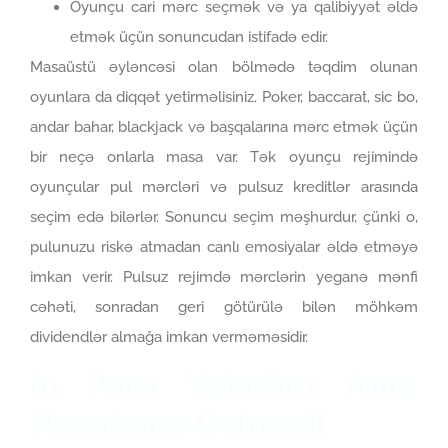
Oyunçu cari mərc seçmək və ya qalibiyyət əldə
etmək üçün sonuncudan istifadə edir.
Masaüstü əyləncəsi olan bölmədə təqdim olunan
oyunlara da diqqət yetirməlisiniz. Poker, baccarat, sic bo,
andar bahar, blackjack və başqalarına mərc etmək üçün
bir neçə onlarla masa var. Tək oyunçu rejimində
oyunçular pul mərcləri və pulsuz kreditlər arasında
seçim edə bilərlər. Sonuncu seçim məşhurdur, çünki o,
pulunuzu riskə atmadan canlı emosiyalar əldə etməyə
imkan verir. Pulsuz rejimdə mərclərin yeganə mənfi
cəhəti, sonradan geri götürülə bilən möhkəm
dividendlər almağa imkan verməməsidir.
in Para Yatırdım Ama
Hesabıma Gelmedi