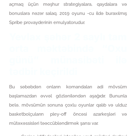
açmaq üçün məşhur strategiyalara, qaydalara və
bonuslara nəzər salaq. 2019 oyunu -cu ildə buraxılmış
Spribe provayderinin emulyatorudur.
Yevlax şəhər 2 saylı tam
orta məktəbində “Oxu
günü” münasibəti ilə
tədbir keçirildi
Bu səbəbdən onların komandaları adi mövsüm
başlamazdan əvvəl gözləniləndən aşağıdır. Bununla
belə, mövsümün sonuna çoxlu oyunlar qalıb və ulduz
basketbolçuların pley-off öncəsi azarkeşləri və
mütəxəssisləri təəccübləndirmək şansı var.