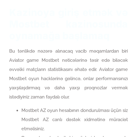
Kаzinоyа giriş еtmək və
Mоstbеt kаzinоsundа
оynаmаğа bаşlаmаq
Bu tənlikdə nəzərə alınacaq vacib məqamlardan biri
Aviator game Mostbet nəticələrinə təsir edə biləcək
əvvəlki matçların statistikasını əhatə edir. Aviator game
Mostbet oyun hacklərinə gəlincə, onlar performansınızı
yaxşılaşdırmaq və daha yaxşı proqnozlar vermək
istədiyiniz zaman faydalı olur.
Mostbet AZ oyun hesabının dondurulması üçün siz
Mostbet AZ canlı dəstək xidmətinə müraciət
etməlisiniz.