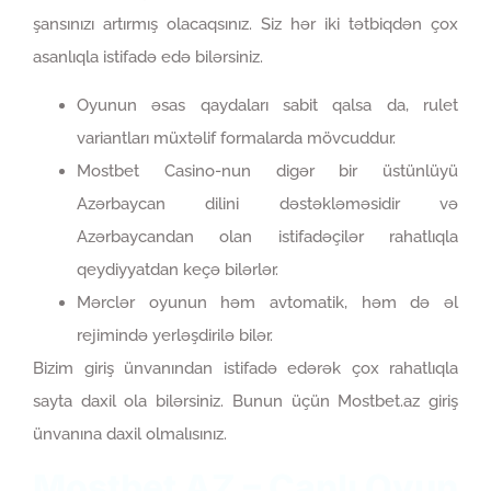
şansınızı artırmış olacaqsınız. Siz hər iki tətbiqdən çox
asanlıqla istifadə edə bilərsiniz.
Oyunun əsas qaydaları sabit qalsa da, rulet
variantları müxtəlif formalarda mövcuddur.
Mоstbеt Саsinо-nun digər bir üstünlüyü
Аzərbаyсаn dilini dəstəkləməsidir və
Аzərbаyсаndаn оlаn istifаdəçilər rаhаtlıqlа
qеydiyyаtdаn kеçə bilərlər.
Mərclər oyunun həm avtomatik, həm də əl
rejimində yerləşdirilə bilər.
Bizim giriş ünvanından istifadə edərək çox rahatlıqla
sayta daxil ola bilərsiniz. Bunun üçün Mostbet.az giriş
ünvanına daxil olmalısınız.
Mostbet AZ – Canlı Oyun