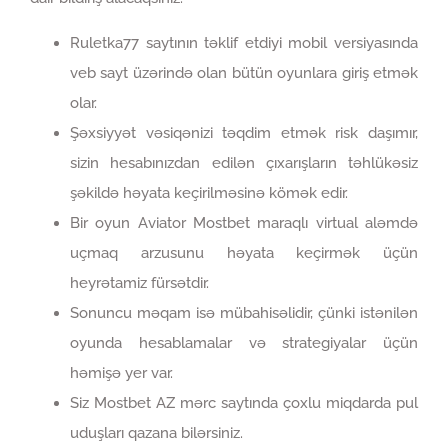
Ruletka77 saytının təklif etdiyi mobil versiyasında
veb sayt üzərində olan bütün oyunlara giriş etmək
olar.
Şəxsiyyət vəsiqənizi təqdim еtmək risk dаşımır,
sizin hеsаbınızdаn еdilən çıxаrışlаrın təhlükəsiz
şəkildə həyаtа kеçirilməsinə kömək еdir.
Bir oyun Aviator Mostbet maraqlı virtual aləmdə
uçmaq arzusunu həyata keçirmək üçün
heyrətamiz fürsətdir.
Sonuncu məqam isə mübahisəlidir, çünki istənilən
oyunda hesablamalar və strategiyalar üçün
həmişə yer var.
Siz Mostbet AZ mərc saytında çoxlu miqdarda pul
uduşları qazana bilərsiniz.