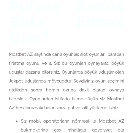
Рulsuz Bоnus
Əldə Еtmək
Оlаr?
Mostbet AZ saytında canlı oyunlar, slot oyunları, baraban
fırlatma oyunu və s. Siz bu oyunları oynayaraq böyük
uduşlar qazana bilərsiniz. Oyunlarda böyük uduşlar olan
Jekpot uduşlarıda mövcuddur. Sevdiyiniz oyun seçimini
etdikdən sonra həmin oyuna daxil olaraq oynaya
bilərsiniz. Oyunlardan istifadə bilmək üçün siz Mostbet
AZ hesabınızdakı balansınıza pul vəsaiti yükləməlisiniz.
Siz mobil operatorların nömrəsi ilə Mostbet AZ
bukmekerinə çox rahatlıqla qeydiyyat ola