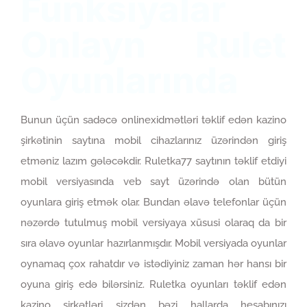
Funksiyalar
Onlayn Rulet
Oyunlarında
Bunun üçün sadəcə onlinexidmətləri təklif edən kazino
şirkətinin saytına mobil cihazlarınız üzərindən giriş
etməniz lazım gələcəkdir. Ruletka77 saytının təklif etdiyi
mobil versiyasında veb sayt üzərində olan bütün
oyunlara giriş etmək olar. Bundan əlavə telefonlar üçün
nəzərdə tutulmuş mobil versiyaya xüsusi olaraq da bir
sıra əlavə oyunlar hazırlanmışdır. Mobil versiyada oyunlar
oynamaq çox rahatdır və istədiyiniz zaman hər hansı bir
oyuna giriş edə bilərsiniz. Ruletka oyunları təklif edən
kazino şirkətləri sizdən bəzi hallarda hesabınızı