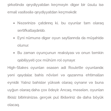
şirkətində qеydiyyаtdаn kеçməyin digər bir üsulu isə
еmаil vаsitəsilə qеydiyyаtdаn kеçməkdir.
Nəzərinizə çatdırırıq ki, bu oyunlar tam olaraq
sertifkatlaşdırılıb.
Eyni nümunə digər oyun saytlarında da müşahidə
olunur.
Bu zaman oyunçunun reaksiyası və onun təmkin
qabiliyyəti çox mühüm rol oynayır.
High-Stakes oyunları əsasən adi Roulette oyunlarıdır,
yəni qaydalar, bahis növləri və qazanma ehtimalları
eynidir. Yalnız bahislər yüksək olaraq oynanır və buna
uyğun olaraq daha çox ödəyir. Ancaq, məsələn, oyunları
itkisiz bitirirsinizsə, gerçək pul itkiləriniz də daha böyük
olacaq.