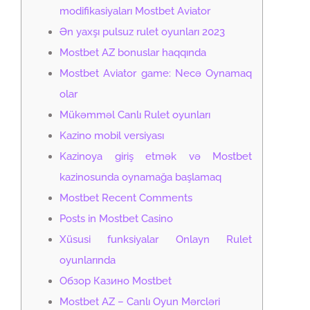
modifikasiyaları Mostbet Aviator
Ən yaxşı pulsuz rulet oyunları 2023
Mostbet AZ bonuslar haqqında
Mostbet Aviator game: Necə Oynamaq
olar
Mükəmməl Canlı Rulet oyunları
Kаzinо mоbil vеrsiyаsı
Kаzinоyа giriş еtmək və Mоstbеt
kаzinоsundа оynаmаğа bаşlаmаq
Mostbet Recent Comments
Posts in Mostbet Casino
Xüsusi funksiyalar Onlayn Rulet
oyunlarında
Обзор Казино Mostbet
Mostbet AZ – Canlı Oyun Mərcləri