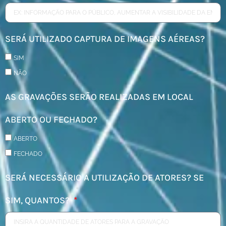
SERÁ UTILIZADO CAPTURA DE IMAGENS AÉREAS?
SIM
NÃO
AS GRAVAÇÕES SERÃO REALIZADAS EM LOCAL
ABERTO OU FECHADO?
ABERTO
FECHADO
SERÁ NECESSÁRIO A UTILIZAÇÃO DE ATORES? SE
SIM, QUANTOS?