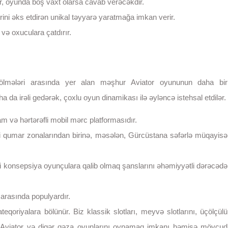
ar, oyunda boş vaxt olarsa cavab verəcəkdir.
ini əks etdirən unikal təyyarə yaratmağa imkan verir.
r və oxuculara çatdırır.
ölmələri arasında yer alan məşhur Aviator oyununun daha bir
aha da irəli gedərək, çoxlu oyun dinamikası ilə əyləncə istehsal etdilər.
 və hərtərəfli mobil mərc platformasıdır.
qumar zonalarından birinə, məsələn, Gürcüstana səfərlə müqayisə
ni konsepsiya oyunçulara qalib olmaq şanslarını əhəmiyyətli dərəcədə
arasında populyardır.
eqoriyalara bölünür. Biz klassik slotları, meyvə slotlarını, üçölçülü
ərik. Aviator və digər qəza oyunlarını oynamaq imkanı həmişə mövcud