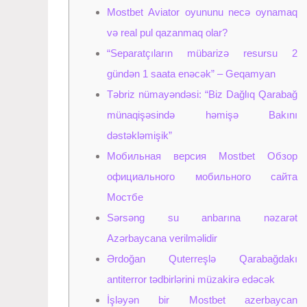
Mostbet Aviator oyununu necə oynamaq
və real pul qazanmaq olar?
“Separatçıların mübarizə resursu 2
gündən 1 saata enəcək” – Geqamyan
Təbriz nümayəndəsi: “Biz Dağlıq Qarabağ
münaqişəsində həmişə Bakını
dəstəkləmişik”
Мобильная версия Mostbet Обзор
официального мобильного сайта
Мостбе
Sərsəng su anbarına nəzarət
Azərbaycana verilməlidir
Ərdoğan Quterreşlə Qarabağdakı
antiterror tədbirlərini müzakirə edəcək
İşləyən bir Mostbet azerbaycan