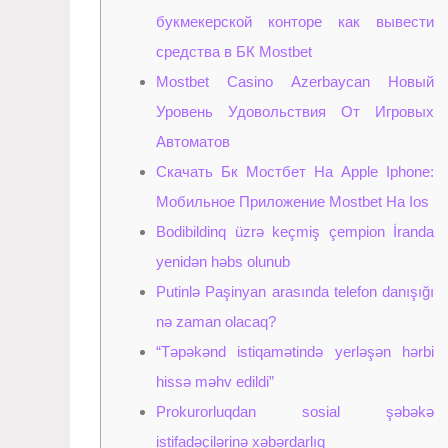
букмекерской конторе как вывести
средства в БК Mostbet
Mostbet Casino Azerbaycan Новый
Уровень Удовольствия От Игровых
Автоматов
Скачать Бк Мостбет На Apple Iphone:
Мобильное Приложение Mostbet На Ios
Bodibildinq üzrə keçmiş çempion İranda
yenidən həbs olunub
Putinlə Paşinyan arasında telefon danışığı
nə zaman olacaq?
“Təpəkənd istiqamətində yerləşən hərbi
hissə məhv edildi”
Prokurorluqdan sosial şəbəkə
istifadəçilərinə xəbərdarlıq