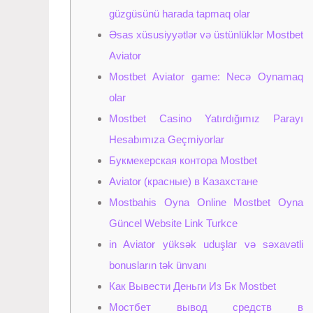
güzgüsünü harada tapmaq olar
Əsas xüsusiyyətlər və üstünlüklər Mostbet
Aviator
Mostbet Aviator game: Necə Oynamaq
olar
Mostbet Casino Yatırdığımız Parayı
Hesabımıza Geçmiyorlar
Букмекерская контора Mostbet
Aviator (красные) в Казахстане
Mostbahis Oyna Online Mostbet Oyna
Güncel Website Link Turkce
in Aviator yüksək uduşlar və səxavətli
bonusların tək ünvanı
Как Вывести Деньги Из Бк Mostbet
Мостбет вывод средств в