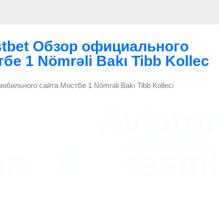
tbet Обзор официального
е 1 Nömrəli Bakı Tibb Kollec
ильного сайта Мостбе 1 Nömrəli Bakı Tibb Kolleci
t Aviator
an ⭐️ rəsmi