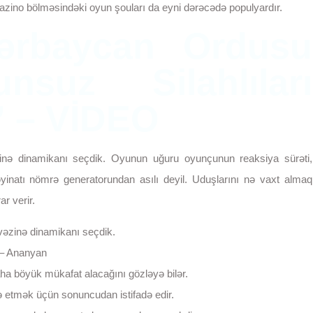
zino bölməsindəki oyun şouları da eyni dərəcədə populyardır.
zərbaycan Ordusu
suz Silahlıları
 – VİDEO
nə dinamikanı seçdik. Oyunun uğuru oyunçunun reaksiya sürəti,
 təyinatı nömrə generatorundan asılı deyil. Uduşlarını nə vaxt almaq
r verir.
əzinə dinamikanı seçdik.
” – Ananyan
ha böyük mükafat alacağını gözləyə bilər.
 etmək üçün sonuncudan istifadə edir.