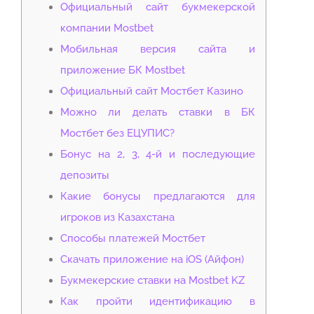
Официальный сайт букмекерской
компании Mostbet
Мобильная версия сайта и
приложение БК Mostbet
Официальный сайт Мостбет Казино
Можно ли делать ставки в БК
Мостбет без ЕЦУПИС?
Бонус на 2, 3, 4-й и последующие
депозиты
Какие бонусы предлагаются для
игроков из Казахстана
Способы платежей Мостбет
Скачать приложение на iOS (Айфон)
Букмекерские ставки на Mostbet KZ
Как пройти идентификацию в