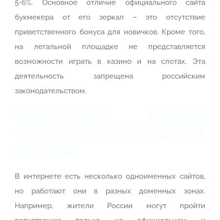
5-6%. Основное отличие официального сайта
букмекера от его зеркал – это отсутствие
приветственного бонуса для новичков. Кроме того,
на легальной площадке не представляется
возможности играть в казино и на слотах. Эта
деятельность запрещена российским
законодательством.
Мобильная версия
сайта и приложение БК
Mostbet
В интернете есть несколько одноименных сайтов,
но работают они в разных доменных зонах.
Например, жители России могут пройти