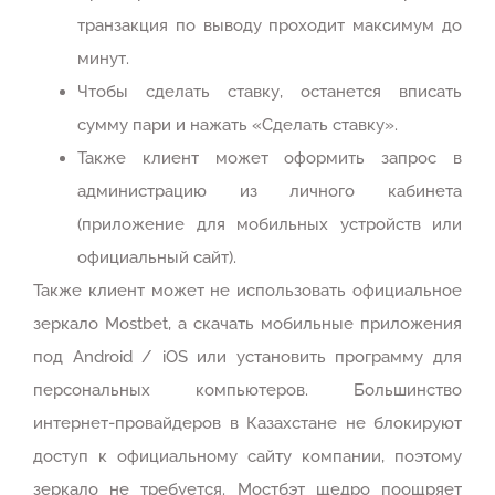
транзакция по выводу проходит максимум до
минут.
Чтобы сделать ставку, останется вписать
сумму пари и нажать «Сделать ставку».
Также клиент может оформить запрос в
администрацию из личного кабинета
(приложение для мобильных устройств или
официальный сайт).
Также клиент может не использовать официальное
зеркало Mostbet, а скачать мобильные приложения
под Android / iOS или установить программу для
персональных компьютеров. Большинство
интернет-провайдеров в Казахстане не блокируют
доступ к официальному сайту компании, поэтому
зеркало не требуется. Мостбэт щедро поощряет