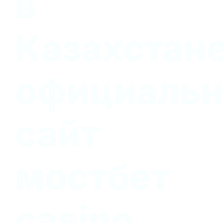
в
Казахстан
официаль
сайт
мостбет
casino