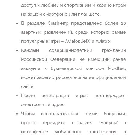
доступ к любимым спортивным и казино играм
на вашем смартфоне или планшете.
В разделе Crash-игр представлено более 10
азартных развлечений, среди которых самые
популярные игры – Aviator, JetX и Aviatrix.
Каждый совершеннолетний гражданин
Российской Федерации, не имеющий ранее
аккаунта в букмекерской конторе Mostbet,
может зарегистрироваться на ее официальном
сайте.
После регистрации игрок подтверждает
электронный адрес.
Чтобы воспользоваться этими бонусами,
просто перейдите в раздел “Бонусы” в
интерфейсе мобильного приложения и