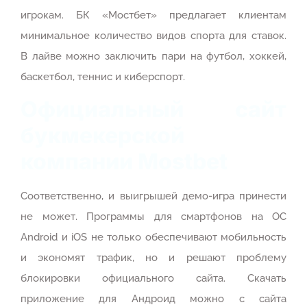
игрокам. БК «Мостбет» предлагает клиентам
минимальное количество видов спорта для ставок.
В лайве можно заключить пари на футбол, хоккей,
баскетбол, теннис и киберспорт.
Официальный сайт
букмекерской
компании Mostbet
Соответственно, и выигрышей демо-игра принести
не может. Программы для смартфонов на ОС
Android и iOS не только обеспечивают мобильность
и экономят трафик, но и решают проблему
блокировки официального сайта. Скачать
приложение для Андроид можно с сайта