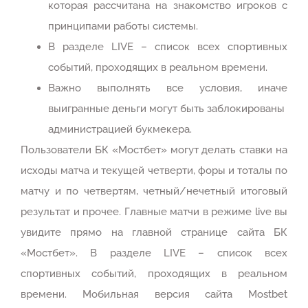
которая рассчитана на знакомство игроков с
принципами работы системы.
В разделе LIVE – список всех спортивных
событий, проходящих в реальном времени.
Важно выполнять все условия, иначе
выигранные деньги могут быть заблокированы
администрацией букмекера.
Пользователи БК «Мостбет» могут делать ставки на
исходы матча и текущей четверти, форы и тоталы по
матчу и по четвертям, четный/нечетный итоговый
результат и прочее. Главные матчи в режиме live вы
увидите прямо на главной странице сайта БК
«Мостбет». В разделе LIVE – список всех
спортивных событий, проходящих в реальном
времени. Мобильная версия сайта Mostbet