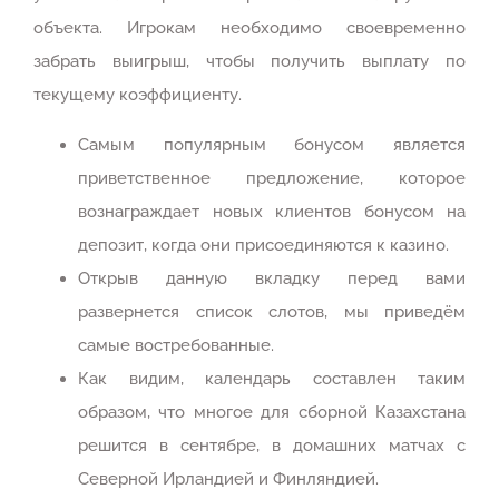
объекта. Игрокам необходимо своевременно
забрать выигрыш, чтобы получить выплату по
текущему коэффициенту.
Самым популярным бонусом является
приветственное предложение, которое
вознаграждает новых клиентов бонусом на
депозит, когда они присоединяются к казино.
Открыв данную вкладку перед вами
развернется список слотов, мы приведём
самые востребованные.
Как видим, календарь составлен таким
образом, что многое для сборной Казахстана
решится в сентябре, в домашних матчах с
Северной Ирландией и Финляндией.