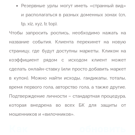
Резервные урлы могут иметь «странный вид»
и располагаться в разных доменных зонах (cn,
tp, xiz, xyz, tr, top).
Чтобы запросить роспись, необходимо нажать на
название события. Клиента перекинет на новую
страницу, где будут доступны маркеты. Кликом на
коэффициент рядом с исходом клиент может
сделать онлайн-ставку (или просто добавить маркет
в купон). Можно найти исходы, гандикапы, тоталы,
время первого гола, авторство гола, а также другие.
Подтверждение личности – стандартная процедура,
которая внедрена во всех БК для защиты от
мошенников и «вилочников».
Как обновить