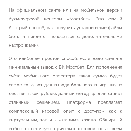
На официальном сайте или на мобильной версии
букмекерской конторы «Мостбет». Это самый
быстрый способ, как получить установочные файлы
(хоть и придется повозиться с дополнительными
настройками).
Это наиболее простой способ, если надо сделать
минимальный вывод с БК Мостбет. Для пополнения
счёта мобильного оператора такая сумма будет
самое то, а вот для вывода большого выигрыша на
десятки тысяч рублей, данный метод вряд ли станет
отличный решением. Платформа предлагает
комплексный игровой опыт с доступом как к
виртуальным, так и к «живым» казино. Обширный
выбор гарантирует приятный игровой опыт всем