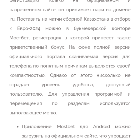
регистрацию только на официальном и
разрешенном сайте, он принимает пари на домене
.ru. Поставить на матчи сборной Казахстана в отборе
к Евро-2024 можно в букмекерской конторе
Мостбет, регистрация в которой принесет также
приветственный бонус. На фоне полной версии
официального портала скачиваемая версия для
телефона по понятным причинам выделяется своей
компактностью. Однако от этого нисколько не
страдает уровень удобства, доступный
пользователю. Для управления программой и
перемещения по разделам используется
выползающее меню.
Приложение Mostbet для Android можно
загрузить на официальном сайте, что упрощает