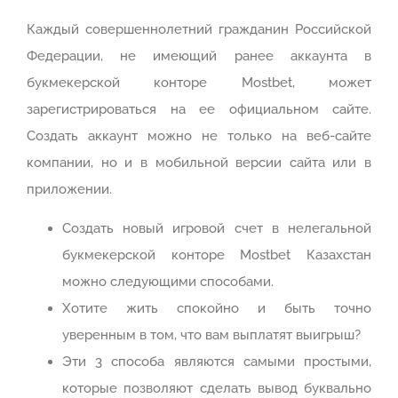
Каждый совершеннолетний гражданин Российской
Федерации, не имеющий ранее аккаунта в
букмекерской конторе Mostbet, может
зарегистрироваться на ее официальном сайте.
Создать аккаунт можно не только на веб-сайте
компании, но и в мобильной версии сайта или в
приложении.
Создать новый игровой счет в нелегальной
букмекерской конторе Mostbet Казахстан
можно следующими способами.
Хотите жить спокойно и быть точно
уверенным в том, что вам выплатят выигрыш?
Эти 3 способа являются самыми простыми,
которые позволяют сделать вывод буквально