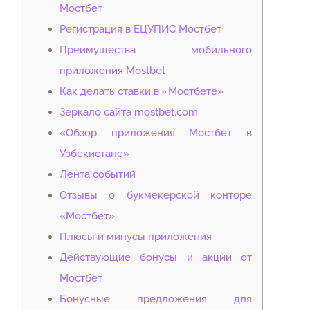
Мостбет
Регистрация в ЕЦУПИС Мостбет
Преимущества мобильного
приложения Mostbet
Как делать ставки в «Мостбете»
Зеркало сайта mostbet.com
«Обзор приложения Мостбет в
Узбекистане»
Лента событий
Отзывы о букмекерской конторе
«Мостбет»
Плюсы и минусы приложения
Действующие бонусы и акции от
Мостбет
Бонусные предложения для