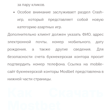
за пару кликов.
Особое внимание заслуживает раздел Crash-
игр, который представляет собой новую
категорию азартных игр.
Дополнительно клиент должен указать ФИО, адрес
электронной почты, номер мобильного, дату
рождения, а также другие сведения. Для
безопасности счета букмекерская контора просит
подтвердить номер телефона. Ссылка на mobile-
сайт букмекерской конторы Mostbet представлена в
нижней части страницы.
Как Скачать
Mostbet