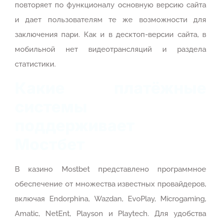
повторяет по функционалу основную версию сайта
и дает пользователям те же возможности для
заключения пари. Как и в десктоп-версии сайта, в
мобильной нет видеотрансляций и раздела
статистики.
Какие платёжные
системы
поддерживает
Мостбет
В казино Mostbet представлено программное
обеспечение от множества известных провайдеров,
включая Endorphina, Wazdan, EvoPlay, Microgaming,
Amatic, NetEnt, Playson и Playtech. Для удобства