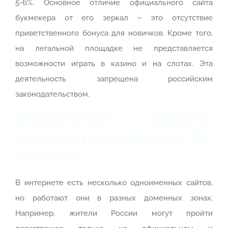
5-6%. Основное отличие официального сайта
букмекера от его зеркал – это отсутствие
приветственного бонуса для новичков. Кроме того,
на легальной площадке не представляется
возможности играть в казино и на слотах. Эта
деятельность запрещена российским
законодательством.
Мобильная версия
сайта и приложение БК
Mostbet
В интернете есть несколько одноименных сайтов,
но работают они в разных доменных зонах.
Например, жители России могут пройти