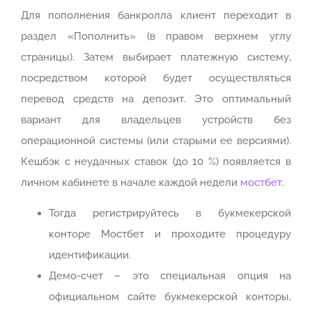
Для пополнения банкролла клиент переходит в
раздел «Пополнить» (в правом верхнем углу
страницы). Затем выбирает платежную систему,
посредством которой будет осуществляться
перевод средств на депозит. Это оптимальный
вариант для владельцев устройств без
операционной системы (или старыми ее версиями).
Кешбэк с неудачных ставок (до 10 %) появляется в
личном кабинете в начале каждой недели
мостбет
.
Тогда регистрируйтесь в букмекерской
конторе Мостбет и проходите процедуру
идентификации.
Демо-счет – это специальная опция на
официальном сайте букмекерской конторы,