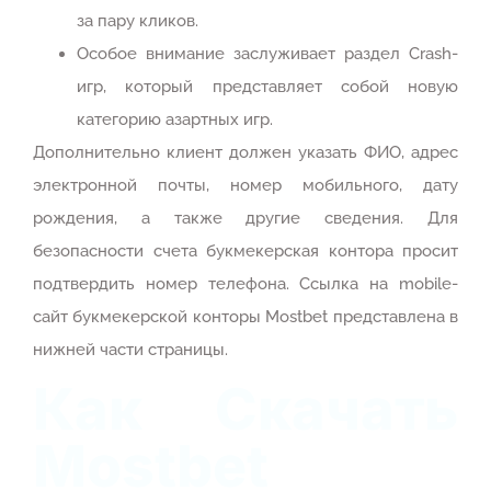
за пару кликов.
Особое внимание заслуживает раздел Crash-
игр, который представляет собой новую
категорию азартных игр.
Дополнительно клиент должен указать ФИО, адрес
электронной почты, номер мобильного, дату
рождения, а также другие сведения. Для
безопасности счета букмекерская контора просит
подтвердить номер телефона. Ссылка на mobile-
сайт букмекерской конторы Mostbet представлена в
нижней части страницы.
Как Скачать
Mostbet