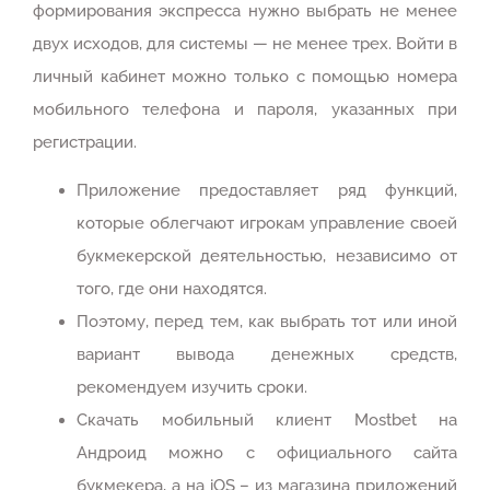
формирования экспресса нужно выбрать не менее
двух исходов, для системы — не менее трех. Войти в
личный кабинет можно только с помощью номера
мобильного телефона и пароля, указанных при
регистрации.
Приложение предоставляет ряд функций,
которые облегчают игрокам управление своей
букмекерской деятельностью, независимо от
того, где они находятся.
Поэтому, перед тем, как выбрать тот или иной
вариант вывода денежных средств,
рекомендуем изучить сроки.
Скачать мобильный клиент Mostbet на
Андроид можно с официального сайта
букмекера, а на iOS – из магазина приложений