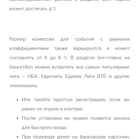
может достигать 9 %.
Бонусы в приложении
Размер комиссии для событий с равными
коэффициентами также варьируется и может
составлять от 6 до 8 %. В разделе live-ставок на
баскетбол можно встретить все самые популярные
лиги – НБА, Евролига, Единая Лига ВТБ и другие
чемпионаты.
Или пройти простую регистрацию, если вы
ранее не играли в конторе.
После установки на экране появится иконка
для быстрого входа.
При переводе денег на банковские карточки,