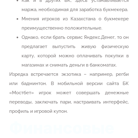
Как и в других БК, здесь устанавливается
маржа, необходимая для заработка букмекера.
Мнения игроков из Казахстана о букмекере
преимущественно положительные.
Однако, если брать сервис Яндекс.Денег, то он
предлагает выпустить живую физическую
карту, которой можно оплачивать покупки в
магазинах и снимать деньги в банкоматах.
Изредка встречается экзотика – например, регби
или бадминтон. В мобильной версии сайта БК
«Мостбет» игрок может совершать денежные
переводы, заключать пари, настраивать интерфейс,
профиль и игровой купон.
Финансовые