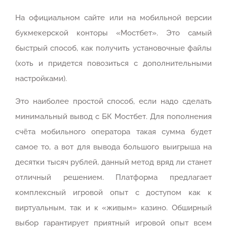
На официальном сайте или на мобильной версии
букмекерской конторы «Мостбет». Это самый
быстрый способ, как получить установочные файлы
(хоть и придется повозиться с дополнительными
настройками).
Это наиболее простой способ, если надо сделать
минимальный вывод с БК Мостбет. Для пополнения
счёта мобильного оператора такая сумма будет
самое то, а вот для вывода большого выигрыша на
десятки тысяч рублей, данный метод вряд ли станет
отличный решением. Платформа предлагает
комплексный игровой опыт с доступом как к
виртуальным, так и к «живым» казино. Обширный
выбор гарантирует приятный игровой опыт всем