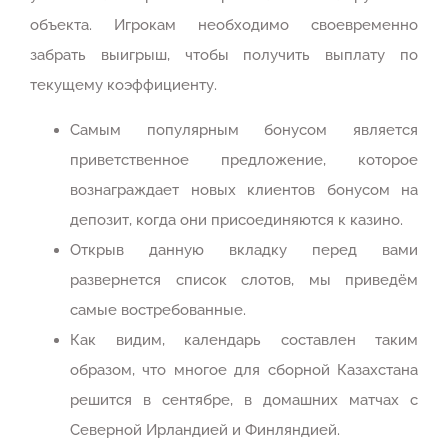
объекта. Игрокам необходимо своевременно
забрать выигрыш, чтобы получить выплату по
текущему коэффициенту.
Самым популярным бонусом является
приветственное предложение, которое
вознаграждает новых клиентов бонусом на
депозит, когда они присоединяются к казино.
Открыв данную вкладку перед вами
развернется список слотов, мы приведём
самые востребованные.
Как видим, календарь составлен таким
образом, что многое для сборной Казахстана
решится в сентябре, в домашних матчах с
Северной Ирландией и Финляндией.