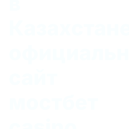
в
Казахстан
официаль
сайт
мостбет
casino