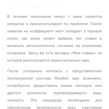
приложение?
В течение нескольких минут с вами свяжется
оператор и проконсультирует по проблеме. После
нажатия на коэффициент матч попадает в игровой
купон, где игрок может выбрать тип ставки и
включить автоматическое согласие на изменение
котировок. Здесь же есть вкладка «Мои ставки», на
которой располагаются нерассчитанные пари.
После успешного контакта с представителем
букмекерской конторы Mostbet, вам, возможно,
потребуется предоставить копию паспорта или
другого документа, подтверждающего вашу
личность. Эта процедура необходима для
обеспечения безопасности всех участников