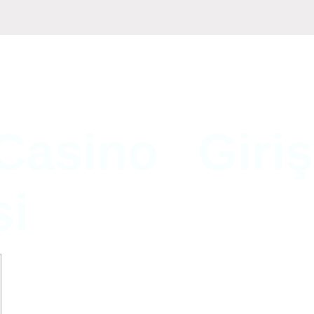
Casino Giriş
si