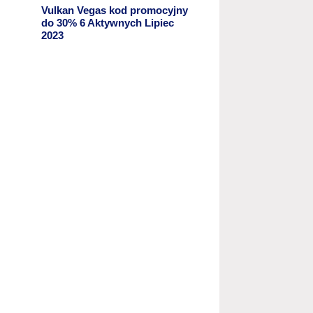
Vulkan Vegas kod promocyjny ️
do 30% 6 Aktywnych Lipiec
2023