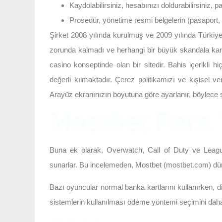
Kaydolabilirsiniz, hesabınızı doldurabilirsiniz, p
Prosedür, yönetime resmi belgelerin (pasaport, u
Şirket 2008 yılında kurulmuş ve 2009 yılında Türkiye
zorunda kalmadı ve herhangi bir büyük skandala kar
casino konseptinde olan bir sitedir. Bahis içerikl
değerli kılmaktadır. Çerez politikamızı ve kişisel v
Arayüz ekranınızın boyutuna göre ayarlanır, böylece s
Mostbet Para
Buna ek olarak, Overwatch, Call of Duty ve League
sunarlar. Bu incelemeden, Mostbet (mostbet.com) dürüs
Bazı oyuncular normal banka kartlarını kullanırken, di
sistemlerin kullanılması ödeme yöntemi seçimini daha 