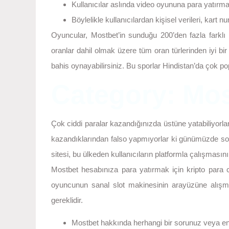
Kullanıcılar aslında video oyununa para yatırmak 
Böylelikle kullanıcılardan kişisel verileri, kart n
Oyuncular, Mostbet’in sunduğu 200’den fazla farklı 
oranlar dahil olmak üzere tüm oran türlerinden iyi bi
bahis oynayabilirsiniz. Bu sporlar Hindistan’da çok p
Category: Mo
Çok ciddi paralar kazandığınızda üstüne yatabiliyorl
kazandıklarından falso yapmıyorlar ki günümüzde sosy
sitesi, bu ülkeden kullanıcıların platformla çalışması
Mostbet hesabınıza para yatırmak için kripto para cü
oyuncunun sanal slot makinesinin arayüzüne alış
gereklidir.
Mostbet hakkında herhangi bir sorunuz veya endi