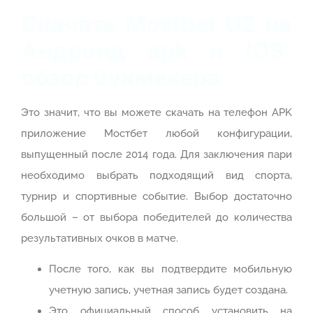
Скачать Mostbet UZ на
Андроид apk и IOS:
обзор букмекера
Это значит, что вы можете скачать на телефон APK
приложение Мостбет любой конфигурации,
выпущенный после 2014 года. Для заключения пари
необходимо выбрать подходящий вид спорта,
турнир и спортивные событие. Выбор достаточно
большой – от выбора победителей до количества
результативных очков в матче.
После того, как вы подтвердите мобильную
учетную запись, учетная запись будет создана.
Это официальный способ установить на