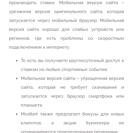
производить ставки. Мобильная версия сайта –
урезанная версия оригинального сайта, которая
запускается через мобильный браузер. Мобильная
версия сайта хорошо для слабых устройств или
регионов, где есть проблемы со скоростным
подключением к интернету.
То есть вы получаете круглосуточный доступ к
ставкам на любые спортивные события.
Мобильная версия сайта – упрощенная версия
сайта, которая не требует скачивания и
запускается через браузер смартфона или
планшета.
Mostbet также предлагает бонусы для новых
клиентов, а акции букмекера не
ограничиваются определенными регионами.