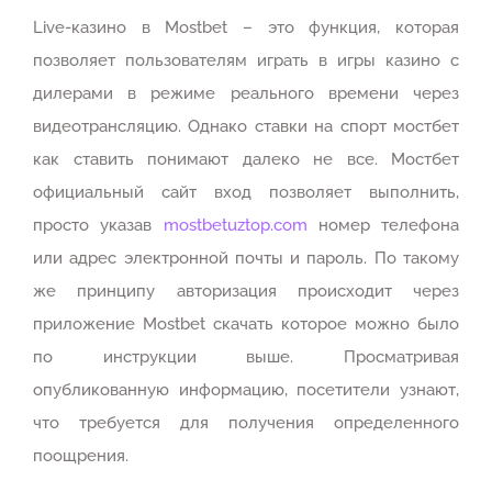
Live-казино в Mostbet – это функция, которая
позволяет пользователям играть в игры казино с
дилерами в режиме реального времени через
видеотрансляцию. Однако ставки на спорт мостбет
как ставить понимают далеко не все. Мостбет
официальный сайт вход позволяет выполнить,
просто указав
mostbetuztop.com
номер телефона
или адрес электронной почты и пароль. По такому
же принципу авторизация происходит через
приложение Mostbet скачать которое можно было
по инструкции выше. Просматривая
опубликованную информацию, посетители узнают,
что требуется для получения определенного
поощрения.