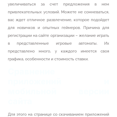
увеличиваться за счет предложения в нем
привлекательных условий. Можете не сомневаться,
вас ждет отличное развлечение, которое подойдет
для новичков и опытных геймеров. Причина для
регистрации на сайте организации – желание играть
в представленные игровые автоматы. Их
представлено много, у каждого имеется своя
графика, особенности и стоимость ставки.
Сравнение
приложений и
мобильной версии
сайта
Для этого на странице со скачиванием приложений