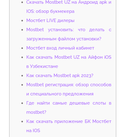
Скачать Mostbet UZ на Андроид apk и
IOS: обзор букмекера
Мостбет LIVE дилеры
Mostbet установить: что делать с
загруженным файлом установки?
Мостбет вход личный кабинет
Как скачать Mostbet UZ на Айфон iOS
в Узбекистане
Как скачать Mostbet apk 2023?
Mostbet регистрация: обзор способов
и специального предложения
Где найти самые дешевые слоты в
mostbet?
Как скачать приложение БК Мостбет
на IOS