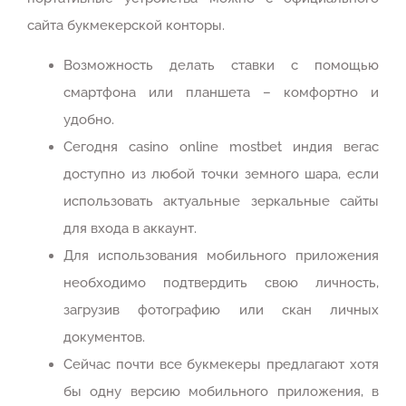
сайта букмекерской конторы.
Возможность делать ставки с помощью
смартфона или планшета – комфортно и
удобно.
Сегодня casino online mostbet индия вегас
доступно из любой точки земного шара, если
использовать актуальные зеркальные сайты
для входа в аккаунт.
Для использования мобильного приложения
необходимо подтвердить свою личность,
загрузив фотографию или скан личных
документов.
Сейчас почти все букмекеры предлагают хотя
бы одну версию мобильного приложения, в