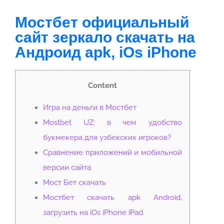
Мостбет официальный
сайт зеркало скачать на
Андроид apk, iOs iPhone
Content
Игра на деньги в Мостбет
Mostbet UZ: в чем удобство
букмекера для узбекских игроков?
Сравнение приложений и мобильной
версии сайта
Мост Бет скачать
Мостбет скачать apk Android,
загрузить на iOs iPhone iPad