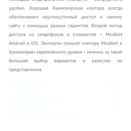
удобно. Хорошая букмекерская контора всегда
обеспечивает круглосуточный доступ к своему
сайту с помощью разных гаджетов. Второй метод
доступа со смартфонов и планшетов – Mostbet
Android и iOS. Эксперты относят контору Mostbet к
букмекерам европейского уровня – именно за такой
большой выбор вариантов и качество их
представления.
Игра На
Деньги В
Мостбет