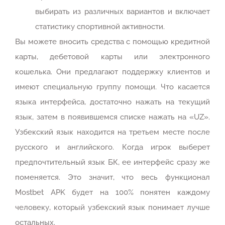
выбирать из различных вариантов и включает
статистику спортивной активности.
Вы можете вносить средства с помощью кредитной
карты, дебетовой карты или электронного
кошелька. Они предлагают поддержку клиентов и
имеют специальную группу помощи. Что касается
языка интерфейса, достаточно нажать на текущий
язык, затем в появившемся списке нажать на «UZ».
Узбекский язык находится на третьем месте после
русского и английского. Когда игрок выберет
предпочтительный язык БК, ее интерфейс сразу же
поменяется. Это значит, что весь функционал
Mostbet APK будет на 100% понятен каждому
человеку, который узбекский язык понимает лучше
остальных.