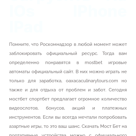
IOs IPhone
IPad
Помните, что Роскомнадзор в любой момент может
заблокировать официальный ресурс. Тогда вам
определенно понравятся в mostbet игровые
автоматы официальный сайт. В них можно играть не
только для заработка, oaxacaculinarytours.com но
также и для отдыха от проблем и забот. Сегодня
мостбет спортбет предлагает огромное количество
видеослотов, бонусов, акций и платежных
инструментов. Если вы всегда мечтали попробовать
азартные игры, то это ваш шанс. Скачать Мост Бет на
портативные устройства можно с официального