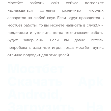
Мостбет рабочий сайт сейчас позволяет
наслаждаться сотнями различных игорных
аппаратов на любой вкус. Если вдруг проводятся в
мостбет работы, то вы можете написать в службу –
поддержки и уточнить, когда технические работы
будут завершены. Если вы давно хотели
попробовать азартные игры, тогда мостбет цупис
отлично подходит для этих целей.
Мостбет
Скачать Apk
Android,
Загрузить На