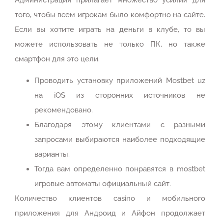
того, чтобы всем игрокам было комфортно на сайте.
Если вы хотите играть на деньги в клубе, то вы
можете использовать не только ПК, но также
смартфон для это цели.
Проводить установку приложений Mostbet uz
на iOS из сторонних источников не
рекомендовано.
Благодаря этому клиентами с разными
запросами выбираются наиболее подходящие
варианты.
Тогда вам определенно понравятся в mostbet
игровые автоматы официальный сайт.
Количество клиентов casino и мобильного
приложения для Андроид и Айфон продолжает