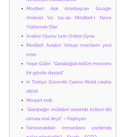
Mostbet Apk Azərbaycan Google
Android Və Ios-da Mostbet-i Necə
Yükləmək Olar
Aviator Oyunu 1win Online Oyna
Mostbet Aviator: Virtual mərclərin yeni
erası
Yaşar Gülər: “Qarabağda bütün mənzərə
bir gündə dəyişdi”
in Türkiye Güvenilir Casino Mobil casino
sitesii
Mospet indir
“Qarabağın mülkiləri arasında kütləvi itki
olması real deyil” – Paşinyan
Xankəndidəki ermənilərə yardımda
nələr göndərilib? – Siyahı – FOTO