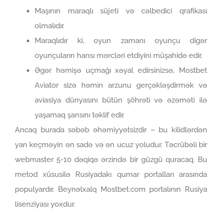
Maşının maraqlı süjeti və cəlbedici qrafikası
olmalıdır.
Maraqlıdır ki, oyun zamanı oyunçu digər
oyunçuların hansı mərcləri etdiyini müşahidə edir.
Əgər həmişə uçmağı xəyal edirsinizsə, Mostbet
Aviator sizə həmin arzunu gerçəkləşdirmək və
aviasiya dünyasını bütün şöhrəti və əzəməti ilə
yaşamaq şansını təklif edir.
Ancaq burada səbəb əhəmiyyətsizdir – bu kilidlərdən
yan keçməyin ən sadə və ən ucuz yoludur. Təcrübəli bir
webmaster 5-10 dəqiqə ərzində bir güzgü quracaq. Bu
metod xüsusilə Rusiyadakı qumar portalları arasında
populyardır. Beynəlxalq Mostbet.com portalının Rusiya
lisenziyası yoxdur.