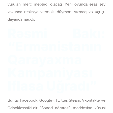
vurulan mərc məbləği olacaq. Yəni oyunda əsas şey
vaxtında reaksiya vermək, düyməni sıxmaq və uçuşu
dayandırmaqdır.
Rəsmi Bakı:
“Ermənistanın
Qarayaxma
Kampaniyası
Iflasa Uğradı”
Bunlar Facebook, Google+, Twitter, Steam, Vkontakte və
Odnoklassniki-dir. “Sənəd nömrəsi” maddəsinə xüsusi