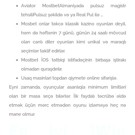
Aviator MostbetAlmaniyada pulsuz magistr
tehsiliPulsuz şəkildə və ya Real Pul ilə …
Mosbet onlar təkcə klassik kazino oyunları deyil,
həm də həftənin 7 günü, günün 24 saatı mövcud
olan canlı diler oyunları kimi unikal və maraqlı
seçimlər təklif edirlər.
Mostbet İOS tətbiqi istifadəçinin birbaşa iştirakı
olmadan quraşdırılır.
Usaq masinlari topdan qiymete online sifarişlə.
Eyni zamanda, oyunçular asanlıqla minimum limitləri
olan bir masa seçə bilərlər. İlk faydalı təcrübə əldə
etmək üçün mərc etmədən oyunu izləməyə heç nə
mane olmur.
En Iyi 1Win