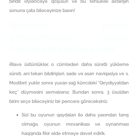
biridir. Əyləncəyə qoşulun və bu təhlükəli axtarışın
sonuna çata biləcəyinizə baxın!
Mostbet mobil
proqramında necə
bonus əldə etmək olar
Əlavə üstünlüklər, o cümlədən daha sürətli yükləmə
sürəti, ani təkan bildirişləri, sadə və asan naviqasiya və s.
Mostbet yukle sonra yuxarı sağ küncdəki “Qeydiyyatdan
keç” düyməsini sıxmalısınız. Bundan sonra, 3 üsuldan
birini seçə biləcəyiniz bir pəncərə görəcəksiniz.
Sizi bu oyunun qaydaları ilə daha yaxından tanış
olmağa, oyunun mexanikası və oynanması
haqqında fikir əldə etməyə dəvət edirik.