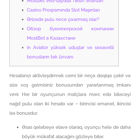
Mostbet Veb-saytida Tikish Shartlari
Casino Proqramında Slot Maşınları
Ərizədə pulu necə çıxarmaq olar?
Обзор букмекерской компании
MostBet в Казахстане
in Aviator yüksək uduşlar və səxavətli
bonusların tək ünvanı
Hesabınızı aktivləşdirmək cəmi bir neçə dəqiqə çəkir və
sizə xoş gəlmisiniz bonusundan yararlanmaq imkanı
verir. Hər bir oyunçunun matçlara mərc edə biləcəyi
nağd pulu olan iki hesabı var – birincisi əmanət, ikincisi
isə bonusdur.
Əsas qələbəyə əlavə olaraq, oyunçu hələ də daha
böyük mükafat alacağını gözləyə bilər.