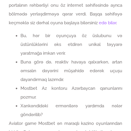
portalının rəhbərliyi onu öz internet səhifəsində ayrıca
bölmədə yerləşdirməyə qərar verdi. Başqa səhifəyə
keçməklə siz dərhal oyuna başlaya bilərsiniz
edə bilər
.
Bu, hər bir oyunçuya öz üslubunu və
üstünlüklərini əks etdirən unikal təyyarə
yaratmağa imkan verir.
Buna görə də, reaktiv havaya qalxarkən, artan
əmsalın dəyərini müşahidə edərək uçuşu
dayandırmaq lazımdır.
Mostbet Az kontoru Azərbaycan qanunlarını
pozmur.
Xankəndidəki ermənilərə yardımda nələr
göndərilib?
Aviator game Mostbet ən maraqlı kazino oyunlarından