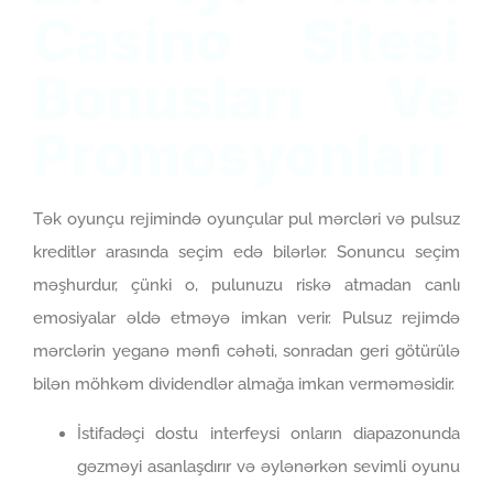
Casino Sitesi
Bonusları Ve
Promosyonları
Tək oyunçu rejimində oyunçular pul mərcləri və pulsuz
kreditlər arasında seçim edə bilərlər. Sonuncu seçim
məşhurdur, çünki o, pulunuzu riskə atmadan canlı
emosiyalar əldə etməyə imkan verir. Pulsuz rejimdə
mərclərin yeganə mənfi cəhəti, sonradan geri götürülə
bilən möhkəm dividendlər almağa imkan verməməsidir.
İstifadəçi dostu interfeysi onların diapazonunda
gəzməyi asanlaşdırır və əylənərkən sevimli oyunu