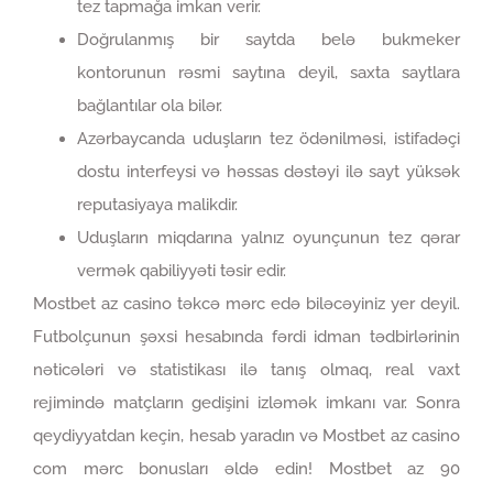
tez tapmağa imkan verir.
Doğrulanmış bir saytda belə bukmeker
kontorunun rəsmi saytına deyil, saxta saytlara
bağlantılar ola bilər.
Azərbaycanda uduşların tez ödənilməsi, istifadəçi
dostu interfeysi və həssas dəstəyi ilə sayt yüksək
reputasiyaya malikdir.
Uduşların miqdarına yalnız oyunçunun tez qərar
vermək qabiliyyəti təsir edir.
Mostbet az casino təkcə mərc edə biləcəyiniz yer deyil.
Futbolçunun şəxsi hesabında fərdi idman tədbirlərinin
nəticələri və statistikası ilə tanış olmaq, real vaxt
rejimində matçların gedişini izləmək imkanı var. Sonra
qeydiyyatdan keçin, hesab yaradın və Mostbet az casino
com mərc bonusları əldə edin! Mostbet az 90