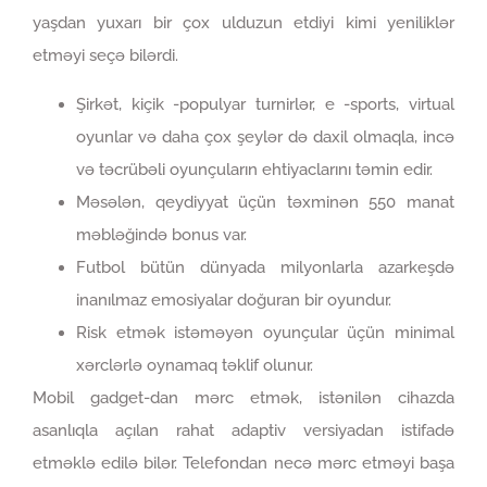
yaşdan yuxarı bir çox ulduzun etdiyi kimi yeniliklər
etməyi seçə bilərdi.
Şirkət, kiçik -populyar turnirlər, e -sports, virtual
oyunlar və daha çox şeylər də daxil olmaqla, incə
və təcrübəli oyunçuların ehtiyaclarını təmin edir.
Məsələn, qeydiyyat üçün təxminən 550 manat
məbləğində bonus var.
Futbol bütün dünyada milyonlarla azarkeşdə
inanılmaz emosiyalar doğuran bir oyundur.
Risk etmək istəməyən oyunçular üçün minimal
xərclərlə oynamaq təklif olunur.
Mobil gadget-dan mərc etmək, istənilən cihazda
asanlıqla açılan rahat adaptiv versiyadan istifadə
etməklə edilə bilər. Telefondan necə mərc etməyi başa