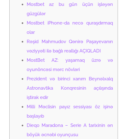
Mostbet az bu gün üçün işləyən
güzgülər
Mostbet iPhone-da necə quraşdırmaq
olar
Rəşid Mahmudov Qənirə Paşayevanın
vəziyyəti ilə bağlı reallığı AÇIQLADI
MostBet AZ: yaşamaq üzrə və
oyunöncəsi mərc növləri
Prezident və birinci xanım Beynəlxalq
Astronavtika Konqresinin açılışında
iştirak edir
Milli Məclisin payız sessiyası öz işinə
başlayıb
Dieqo Maradona – Serie A tarixinin ən
böyük əcnəbi oyunçusu