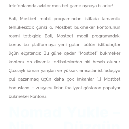
telefonlarında aviator mostbet game oynaya bilərlər!
Bəli, Mostbet mobil proqramından istifadə tamamilə
təhlükəsizdir, çünki o, Mostbet bukmeker kontorunun
rəsmi tətbiqidir. Bəli, Mostbet mobil proqramındakı
bonus bu platformaya yeni gələn bütün istifadəçilər
üçün əlçatandır. Bu günə qədər “Mostbet” bukmeker
kontoru ən dinamik tərtibatçılardan biri hesab olunur.
Çoxsaylı idman yarışları və yüksək əmsallar istifadəçiyə
pul qazanmaq üçün daha çox imkanlar […] Mostbet
bonuslarını – 2009-cu ildən fəaliyyət göstərən populyar
bukmeker kontoru.
Nomad Yukle –
Nin Düzgün