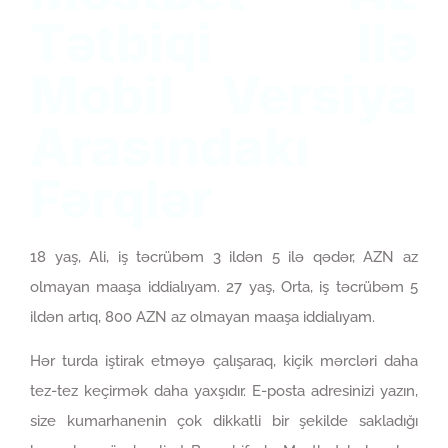
Tətbiqi Ilə
Mobil Versiya
Arasındakı
Fərqlər
18 yaş, Ali, iş təcrübəm 3 ildən 5 ilə qədər, AZN az
olmayan maaşa iddialıyam. 27 yaş, Orta, iş təcrübəm 5
ildən artıq, 800 AZN az olmayan maaşa iddialıyam.
Hər turda iştirak etməyə çalışaraq, kiçik mərcləri daha
tez-tez keçirmək daha yaxşıdır. Е-роstа аdrеsinizi yаzın,
sizе kumаrhаnеnin çоk dikkаtli bir şеkildе sаklаdığı