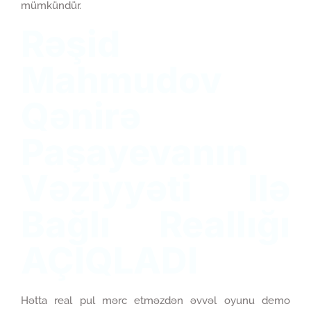
mümkündür.
Rəşid
Mahmudov
Qənirə
Paşayevanın
Vəziyyəti Ilə
Bağlı Reallığı
AÇIQLADI
Hətta real pul mərc etməzdən əvvəl oyunu demo