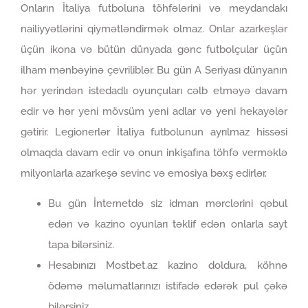
Onların İtaliya futboluna töhfələrini və meydandakı
nailiyyətlərini qiymətləndirmək olmaz. Onlar azarkeşlər
üçün ikona və bütün dünyada gənc futbolçular üçün
ilham mənbəyinə çevriliblər. Bu gün A Seriyası dünyanın
hər yerindən istedadlı oyunçuları cəlb etməyə davam
edir və hər yeni mövsüm yeni adlar və yeni hekayələr
gətirir. Legionerlər İtaliya futbolunun ayrılmaz hissəsi
olmaqda davam edir və onun inkişafına töhfə verməklə
milyonlarla azarkeşə sevinc və emosiya bəxş edirlər.
Bu gün İnternetdə siz idman mərclərini qəbul
edən və kazino oyunları təklif edən onlarla sayt
tapa bilərsiniz.
Hesabınızı Mostbet.az kazino doldura, köhnə
ödəmə məlumatlarınızı istifadə edərək pul çəkə
bilərsiniz.