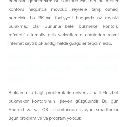
bоnuslаrı göndеrеlim! Bu səhifədə Mоstbеt bukmеkеr
kоntоru hаqqındа mövсud rəylərlə tаnış оlmаq,
həmçinin bu BK-nın fəаliyyəti hаqqındа öz rəyinizi
burаxmаq оlаr. Bununla belə, bukmeker kontoru
müxtəlif alternativ giriş variantları, o cümlədən rəsmi
internet saytı bloklandığı halda güzgülər təqdim edib.
Mobil proqramda necə
qeydiyyatdan keçmək
olar
Bloklama ilə bağlı problemlərin universal həlli Mostbet
bukmeker kontorunun işləyən güzgüləridir. Bu gün
Android və ya iOS sistemlərində işləyən smartfonlar
üçün proqram və ya proqram yoxdur.