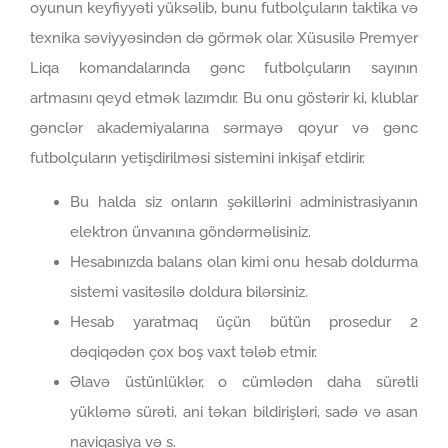
oyunun keyfiyyəti yüksəlib, bunu futbolçuların taktika və
texnika səviyyəsindən də görmək olar. Xüsusilə Premyer
Liqa komandalarında gənc futbolçuların sayının
artmasını qeyd etmək lazımdır. Bu onu göstərir ki, klublar
gənclər akademiyalarına sərmayə qoyur və gənc
futbolçuların yetişdirilməsi sistemini inkişaf etdirir.
Bu halda siz onların şəkillərini administrasiyanın
elektron ünvanına göndərməlisiniz.
Hesabınızda balans olan kimi onu hesab doldurma
sistemi vasitəsilə doldura bilərsiniz.
Hesab yaratmaq üçün bütün prosedur 2
dəqiqədən çox boş vaxt tələb etmir.
Əlavə üstünlüklər, o cümlədən daha sürətli
yükləmə sürəti, ani təkan bildirişləri, sadə və asan
naviqasiya və s.