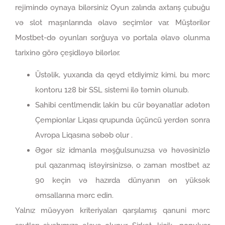
rejimində oynaya bilərsiniz Oyun zalında axtarış çubuğu
və slot maşınlarında əlavə seçimlər var. Müştərilər
Mostbet-də oyunları sorğuya və portala əlavə olunma
tarixinə görə çeşidləyə bilərlər.
Üstəlik, yuxarıda da qeyd etdiyimiz kimi, bu mərc
kontoru 128 bir SSL sistemi ilə təmin olunub.
Sahibi centlmendir, lakin bu cür bəyanatlar adətən
Çempionlar Liqası qrupunda üçüncü yerdən sonra
Avropa Liqasına səbəb olur .
Əgər siz idmanla məşğulsunuzsa və həvəsinizlə
pul qazanmaq istəyirsinizsə, o zaman mostbet az
90 keçin və hazırda dünyanın ən yüksək
əmsallarına mərc edin.
Yalnız müəyyən kriteriyaları qarşılamış qanuni mərc