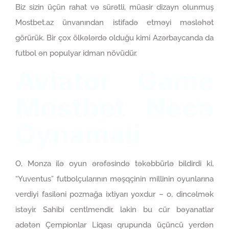
Biz sizin üçün rahat və sürətli, müasir dizayn olunmuş
Mostbet.az ünvanından istifadə etməyi məsləhət
görürük. Bir çox ölkələrdə olduğu kimi Azərbaycanda da
futbol ən populyar idman növüdür.
Aviator Game
Mostbet Necə
Oynamali
O, Monza ilə oyun ərəfəsində təkəbbürlə bildirdi ki,
“Yuventus” futbolçularının məşqçinin millinin oyunlarına
verdiyi fasiləni pozmağa ixtiyarı yoxdur – o, dincəlmək
istəyir. Sahibi centlmendir, lakin bu cür bəyanatlar
adətən Çempionlar Liqası qrupunda üçüncü yerdən