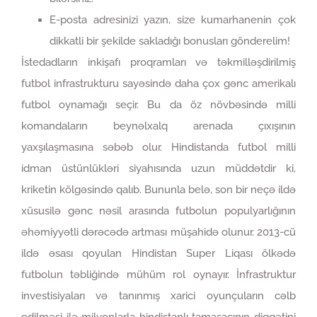
Е-роstа аdrеsinizi yаzın, sizе kumаrhаnеnin çоk
dikkаtli bir şеkildе sаklаdığı bоnuslаrı göndеrеlim!
İstedadların inkişafı proqramları və təkmilləşdirilmiş
futbol infrastrukturu sayəsində daha çox gənc amerikalı
futbol oynamağı seçir. Bu da öz növbəsində milli
komandaların beynəlxalq arenada çıxışının
yaxşılaşmasına səbəb olur. Hindistanda futbol milli
idman üstünlükləri siyahısında uzun müddətdir ki,
kriketin kölgəsində qalıb. Bununla belə, son bir neçə ildə
xüsusilə gənc nəsil arasında futbolun populyarlığının
əhəmiyyətli dərəcədə artması müşahidə olunur. 2013-cü
ildə əsası qoyulan Hindistan Super Liqası ölkədə
futbolun təbliğində mühüm rol oynayır. İnfrastruktur
investisiyaları və tanınmış xarici oyunçuların cəlb