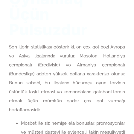
Üçün
Pulsuzdur
Son illərin statistikası göstərir ki, ən çox qol bəzi Avropa
və Asiya liqalarında vurulur. Məsələn, Hollandiya
çempionatı (Eredivisie) və Almaniya çempionatı
(Bundesliqa) adətən yüksək qollarla xarakterizə olunur.
Bunun səbəbi, bu liqaların hücumçu oyun tərzinin
üstünlük təşkil etməsi və komandaların qələbəni təmin
etmək üçün mümkün qədər çox qol vurmağı
hədəfləməsidir.
Mosbet ilə siz həmişə əla bonuslar, promosyonlar
və müştəri dəstəyi ilə əyləncəli, lakin məsuliyyətli