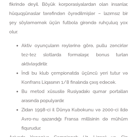
fikrində deyil. Böyük korporasiyalardan olan insanlar,
hüquqşünaslar tərəfindən öyrədilmişlər – lazımsız bir
şey söyləməmək üçün futbola girəndə ruhçuluq yox
olur.
Aktiv oyunçuların rəylərinə görə, pullu zəncirlər
tez-tez slotlarda formalaşır, bonus turları
aktivləşdirilir.
İndi bu klub çempionatda üçüncü yeri tutur və
Konfrans Liqasının 1/8 finalında çıxış edəcək.
Bu metod xüsusilə Rusiyadakı qumar portalları
arasında populyardır.
Zidan 1998-ci il Dünya Kubokunu və 2000-ci ildə
Avro-nu qazandığı Fransa millisinin də mühüm
fiqurudur.