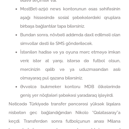
əlavə seçimlər var.
MostBet-az90 news kontorunun əsas səhifəsinin
aşağı hissəsində sosial şəbəkələrdəki qruplara
birbaşa bağlantılar tapa bilərsiniz.
Bundan sonra, növbəti addımda daxil edilməli olan
simvollar dəsti ilə SMS göndəriləcək.
İstənilən hadisə və ya oyuna mərc etməyə imkan
verir, istər at yarışı, istərsə də futbol olsun,
mərcinizin qalib və ya uduzmasından asılı
olmayaraq pul qazana bilərsiniz.
Əvvəlcə bukmeker kontoru MDB ölkələrində
geniş yer nöqtələri şəbəkəsi yaradaraq işləyirdi.
Nəticədə Türkiyədə transfer pəncərəsi yüksək liqalara
nisbətən gec bağlandığından Nikolo “Qalatasaray”a
keçdi. Transferdən sonra futbolçunun anası Milana