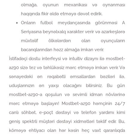
olmağa, oyunun mexanikası və oynanması
haqqında fikir əldə etməyə dəvət edirik.
Onların futbol meydançasında görünməsi A
Seriyasına beynəlxalq xarakter verir və azarkeşlərə
müxtəlif ölkələrdən olan oyunçuların
bacarıqlarından həzz almağa imkan verir.
İstifadəçi dostu interfeysi və intuitiv dizaynı ilə mostbet-
az90 sizə tez və təhlükəsiz mərc etməyə imkan verir. Və
sənayedəki ən rəqabətli əmsallardan bəziləri ilə,
uduşlarınızın ən yaxşı olacağını bilirsiniz. Bu gün
mostbet-az90-a qoşulun və sevimli idman növlərinə
mərc etməyə başlayın! Mostbet-az90 həmçinin 24/7
canlı söhbət, e-poçt dəstəyi və telefon yardımı kimi
geniş spektrli müştəri dəstəyi xidmətləri təklif edir. Bu,
köməyə ehtiyacı olan hər kəsin heç vaxt qaranlıqda