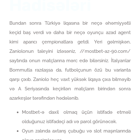
Hadisələri
Bundan sonra Türkiyə liqasına bir neçə əhəmiyyətli
keçid baş verdi və daha bir neçə oyunçu azad agent
kimi aparıcı çempionatlara getdi. Yeri gəlmişkən,
Zaniolonun taleyini izləsəniz, //mostbet-az-90.com/
saytında onun matçlarına mərc edə bilərsiniz. İtalyanlar
Bornmutla razılaşsa da, futbolçunun özü bu varianta
qarşı çıxıb. Zaniolo heç vaxt yüksək liqaya çıxa bilməyib
və A Seriyasında keçirilən matçların birindən sonra
azarkeşlər tərəfindən hədələnib.
Mostbet-ə daxil olmaq üçün istifadə etməli
olduğunuz istifadəçi adı və parol görünəcək.
Oyun zalında axtarış çubuğu və slot maşınlarında