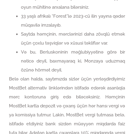
oyun mühitinə arxalana bilərsiniz.
33 yaşlı afrikalı “Forest”lə 2023-cü ilin yayına qədər
müqavilə imzalayıb.
Saytda həmçinin, mərclərinizi daha zövqlü etmək
üçün çoxlu təşviqlər və xüsusi təkliflər var.
Və bu, Berluskoninin məğlubiyyətinə görə bir
nəticə deyil, baxmayaraq ki, Monzaya uduzmaq
özünə hörmət deyil.
Belə olan halda, saytımızda sizlər üçün yerləşdirdiyimiz
MostBet alternativ linklərindən istifadə edərək asanlıqla
mərc kontoruna giriş edə biləcəksiniz. Həmçinin
MostBet kartla depozit və çıxarış üçün hər hansı vergi və
ya komissiya tutmur. Lakin, MostBet vergi tutmasa belə,
istifadə etdiyiniz bank sizdən müəyyən miqdarda faiz
tuta bilər. Adətən kartla çıxarışlara 10% miqdarında vergi