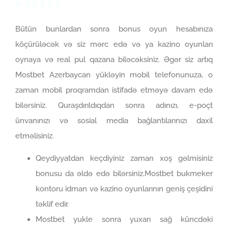
FOTO
Bütün bunlardan sonra bonus oyun hesabınıza
köçürüləcək və siz mərc edə və ya kazino oyunları
oynaya və real pul qazana biləcəksiniz. Əgər siz artıq
Mostbet Azerbaycan yükləyin mobil telefonunuza, o
zaman mobil proqramdan istifadə etməyə davam edə
bilərsiniz. Quraşdırıldıqdan sonra adınızı, e-poçt
ünvanınızı və sosial media bağlantılarınızı daxil
etməlisiniz.
Qeydiyyatdan keçdiyiniz zaman xoş gəlmisiniz
bonusu da əldə edə bilərsiniz.Mostbet bukmeker
kontoru idman və kazino oyunlarının geniş çeşidini
təklif edir.
Mostbet yukle sonra yuxarı sağ küncdəki