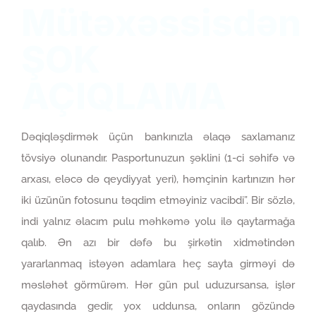
Mütəxəssisdən
ŞOK
AÇIQLAMA
Dəqiqləşdirmək üçün bankınızla əlaqə saxlamanız
tövsiyə olunandır. Pasportunuzun şəklini (1-ci səhifə və
arxası, eləcə də qeydiyyat yeri), həmçinin kartınızın hər
iki üzünün fotosunu təqdim etməyiniz vacibdi”. Bir sözlə,
indi yalnız əlacım pulu məhkəmə yolu ilə qaytarmağa
qalıb. Ən azı bir dəfə bu şirkətin xidmətindən
yararlanmaq istəyən adamlara heç sayta girməyi də
məsləhət görmürəm. Hər gün pul uduzursansa, işlər
qaydasında gedir, yox uddunsa, onların gözündə