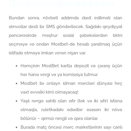
Dörd ildə uğur vəd edin
Bundan sonra, növbəti addımda daxil edilməli olan
simvollar dəsti ilə SMS göndəriləcək. Sağdakı qeydiyyat
pəncərəsində məşhur sosial şəbəkələrdən birini
seçməyə və ondan Mostbet-də hesab yaratmaq üçün
istifadə etməyə imkan verən nişan var.
Həmçinin MostBet kartla depozit və çıxarış üçün
hər hansı vergi və ya komissiya tutmur.
Mostbet ilə onlayn idman mərcləri dünyası heç
vaxt əvvəlki kimi olmayacaq!
Yaşıl rəngə sahib olan sıfır (tək və iki sıfır) istisna
olmaqla, ruletkadakı ədədlər əsasən iki növə
bölünür – qırmızı rəngli və qara olanlar.
Burada matç öncəsi mərc marketlərinin sayı canlı