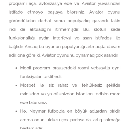
proqramı aça, avtorizasiya edə və Aviator yuvasından
istifadə etməyə başlaya bilərsiniz. Aviator oyunu
göründükdən dərhal sonra populyarlıq qazandı, lakin
indi də aktuallığını itirməmişdir. Bu, slotun sadə
funksionallığı, aydın interfeysi və asan istifadəsi ilə
bağlıdır. Ancaq bu oyunun populyarlığı artmaqda davam
edir, ona görə ki, Aviator oyununu oynamaq çox asandır.
Mobil proqram brauzerdəki rəsmi vebsaytla eyni
funksiyaları təklif edir.
Mospet ilə siz rahat və təhlükəsiz şəkildə
evinizdən və ya ofisinizdən istənilən tədbirə mərc
edə bilərsiniz.
Hə, Neymar futbolda ən böyük adlardan biridir,
amma onun ulduzu çox parlasa da, artıq solmağa
başlamışdır.