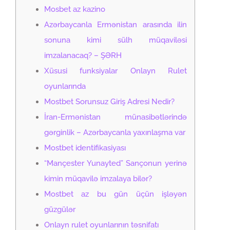
Mosbet az kazino
Azərbaycanla Ermənistan arasında ilin
sonuna kimi sülh müqaviləsi
imzalanacaq? – ŞƏRH
Xüsusi funksiyalar Onlayn Rulet
oyunlarında
Mostbet Sorunsuz Giriş Adresi Nedir?
İran-Ermənistan münasibətlərində
gərginlik – Azərbaycanla yaxınlaşma var
Mostbet identifikasiyası
“Mançester Yunayted” Sançonun yerinə
kimin müqavilə imzalaya bilər?
Mostbet az bu gün üçün işləyən
güzgülər
Onlayn rulet oyunlarının təsnifatı