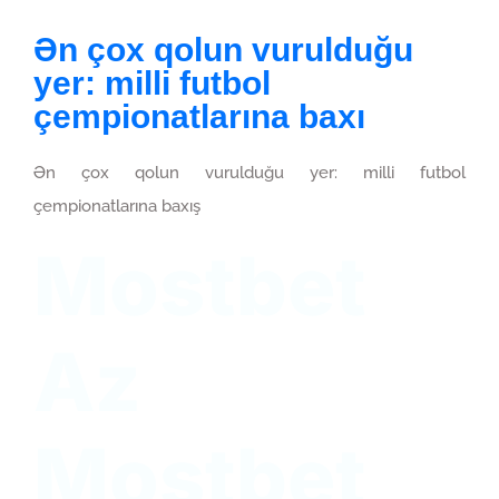
Ən çox qolun vurulduğu
yer: milli futbol
çempionatlarına baxı
Ən çox qolun vurulduğu yer: milli futbol
çempionatlarına baxış
Mostbet
Az
Mostbet