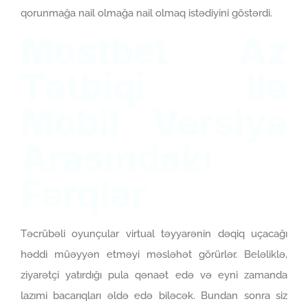
qorunmağa nail olmağa nail olmaq istədiyini göstərdi.
Mostbet Az
Tətbiqi Ilə
Mobil Versiya
Arasındakı
Fərqlər
Təcrübəli oyunçular virtual təyyarənin dəqiq uçacağı
həddi müəyyən etməyi məsləhət görürlər. Beləliklə,
ziyarətçi yatırdığı pula qənaət edə və eyni zamanda
lazımi bacarıqları əldə edə biləcək. Bundan sonra siz