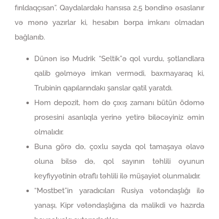
fırıldaqçısan”. Qaydalardakı hansısa 2,5 bəndinə əsaslanır
və mənə yazırlar ki, hesabın bərpa imkanı olmadan
bağlanıb.
Dünən isə Mudrik “Seltik”ə qol vurdu, şotlandlara
qalib gəlməyə imkan vermədi, baxmayaraq ki,
Trubinin qapılarındakı şanslar qatil yaratdı.
Həm depozit, həm də çıxış zamanı bütün ödəmə
prosesini asanlıqla yerinə yetirə biləcəyiniz əmin
olmalıdır.
Buna görə də, çoxlu sayda qol tamaşaya əlavə
oluna bilsə də, qol sayının təhlili oyunun
keyfiyyətinin ətraflı təhlili ilə müşayiət olunmalıdır.
“Mostbet”in yaradıcıları Rusiya vətəndaşlığı ilə
yanaşı, Kipr vətəndaşlığına da malikdi və hazırda