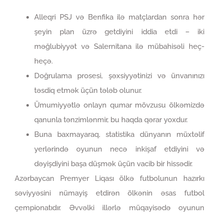
Alleqri PSJ və Benfika ilə matçlardan sonra hər
şeyin plan üzrə getdiyini iddia etdi – iki
məğlubiyyət və Salernitana ilə mübahisəli heç-
heçə.
Doğrulama prosesi, şəxsiyyətinizi və ünvanınızı
təsdiq etmək üçün tələb olunur.
Ümumiyyətlə onlayn qumar mövzusu ölkəmizdə
qanunla tənzimlənmir, bu haqda qərar yoxdur.
Buna baxmayaraq, statistika dünyanın müxtəlif
yerlərində oyunun necə inkişaf etdiyini və
dəyişdiyini başa düşmək üçün vacib bir hissədir.
Azərbaycan Premyer Liqası ölkə futbolunun hazırkı
səviyyəsini nümayiş etdirən ölkənin əsas futbol
çempionatıdır. Əvvəlki illərlə müqayisədə oyunun