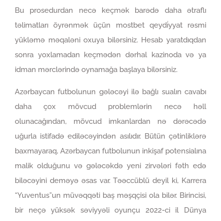
Bu prosedurdan necə keçmək barədə daha ətraflı
təlimatları öyrənmək üçün mostbet qeydi̇yyat rəsmi
yükləmə məqaləni oxuya bilərsiniz. Hesab yaratdıqdan
sonra yoxlamadan keçmədən dərhal kazinoda və ya
idman mərclərində oynamağa başlaya bilərsiniz.
Azərbaycan futbolunun gələcəyi ilə bağlı sualın cavabı
daha çox mövcud problemlərin necə həll
olunacağından, mövcud imkanlardan nə dərəcədə
uğurla istifadə ediləcəyindən asılıdır. Bütün çətinliklərə
baxmayaraq, Azərbaycan futbolunun inkişaf potensialına
malik olduğunu və gələcəkdə yeni zirvələri fəth edə
biləcəyini deməyə əsas var. Təəccüblü deyil ki, Karrera
“Yuventus”un müvəqqəti baş məşqçisi ola bilər. Birincisi,
bir neçə yüksək səviyyəli oyunçu 2022-ci il Dünya