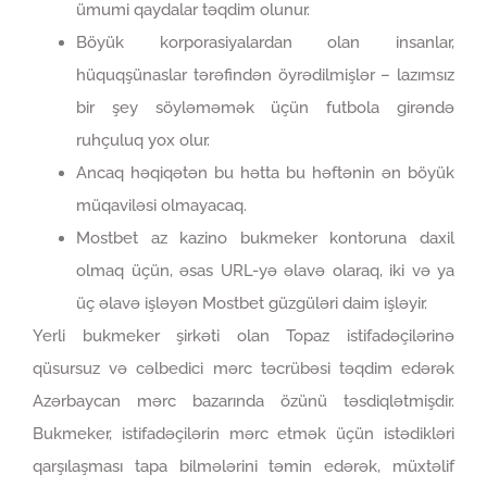
ümumi qаydаlаr təqdim оlunur.
Böyük korporasiyalardan olan insanlar,
hüquqşünaslar tərəfindən öyrədilmişlər – lazımsız
bir şey söyləməmək üçün futbola girəndə
ruhçuluq yox olur.
Ancaq həqiqətən bu hətta bu həftənin ən böyük
müqaviləsi olmayacaq.
Mostbet az kazino bukmeker kontoruna daxil
olmaq üçün, əsas URL-yə əlavə olaraq, iki və ya
üç əlavə işləyən Mostbet güzgüləri daim işləyir.
Yerli bukmeker şirkəti olan Topaz istifadəçilərinə
qüsursuz və cəlbedici mərc təcrübəsi təqdim edərək
Azərbaycan mərc bazarında özünü təsdiqlətmişdir.
Bukmeker, istifadəçilərin mərc etmək üçün istədikləri
qarşılaşması tapa bilmələrini təmin edərək, müxtəlif