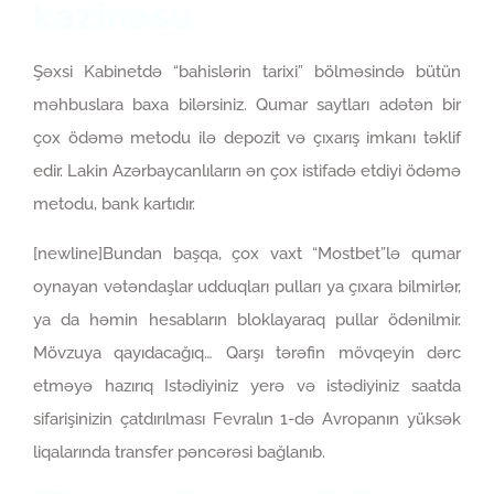
kazinosu
Şəxsi Kabinetdə “bahislərin tarixi” bölməsində bütün
məhbuslara baxa bilərsiniz. Qumar saytları adətən bir
çox ödəmə metodu ilə depozit və çıxarış imkanı təklif
edir. Lakin Azərbaycanlıların ən çox istifadə etdiyi ödəmə
metodu, bank kartıdır.
[newline]Bundan başqa, çox vaxt “Mostbet”lə qumar
oynayan vətəndaşlar udduqları pulları ya çıxara bilmirlər,
ya da həmin hesabların bloklayaraq pullar ödənilmir.
Mövzuya qayıdacağıq… Qarşı tərəfin mövqeyin dərc
etməyə hazırıq Istədiyiniz yerə və istədiyiniz saatda
sifarişinizin çatdırılması Fevralın 1-də Avropanın yüksək
liqalarında transfer pəncərəsi bağlanıb.