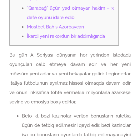
“Qarabağ” üçün yad olmayan hakim – 3
dəfə oyunu idarə edib
Mostbet Bahis Azərbaycan
İkardi yeni rekordun bir addımlığında
Bu gün A Seriyası dünyanın hər yerindən istedadlı
oyunçuları cəlb etməyə davam edir və hər yeni
mövsüm yeni adlar və yeni hekayələr gətirir. Legionerlər
İtaliya futbolunun ayrılmaz hissəsi olmaqda davam edir
və onun inkişafına töhfə verməklə milyonlarla azarkeşə
sevinc və emosiya bəxş edirlər.
Belə ki, bəzi kazinolar verilən bonusların ruletka
üçün də tətbiq edilməsini qeyd edir, bəzi kazinolar
isə bu bonusların oyunlarda tətbiq edilməyəcəyini