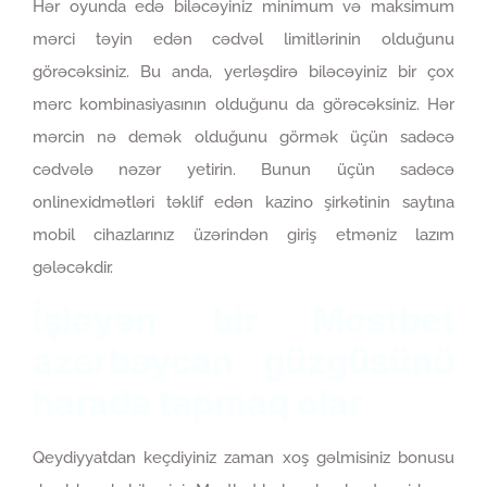
Hər oyunda edə biləcəyiniz minimum və maksimum
mərci təyin edən cədvəl limitlərinin olduğunu
görəcəksiniz. Bu anda, yerləşdirə biləcəyiniz bir çox
mərc kombinasiyasının olduğunu da görəcəksiniz. Hər
mərcin nə demək olduğunu görmək üçün sadəcə
cədvələ nəzər yetirin. Bunun üçün sadəcə
onlinexidmətləri təklif edən kazino şirkətinin saytına
mobil cihazlarınız üzərindən giriş etməniz lazım
gələcəkdir.
İşləyən bir Mostbet
azerbaycan güzgüsünü
harada tapmaq olar
Qeydiyyatdan keçdiyiniz zaman xoş gəlmisiniz bonusu