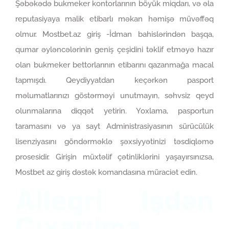
Şəbəkədə bukmeker kontorlarının böyük miqdarı, və əla
reputasiyaya malik etibarlı məkan həmişə müvəffəq
olmur. Mostbet.az giriş -İdman bahislərindən başqa,
qumar əyləncələrinin geniş çeşidini təklif etməyə hazır
olan bukmeker bettorlarının etibarını qazanmağa macal
tapmışdı. Qeydiyyatdan keçərkən pasport
məlumatlarınızı göstərməyi unutmayın, səhvsiz qeyd
olunmalarına diqqət yetirin. Yoxlama, pasportun
taramasını və ya sayt Administrasiyasının sürücülük
lisenziyasını göndərməklə şəxsiyyətinizi təsdiqləmə
prosesidir. Girişin müxtəlif çətinliklərini yaşayırsınızsa,
Mostbet az giriş dəstək komandasına müraciət edin.
Alleqri Işdən
Çıxarılma