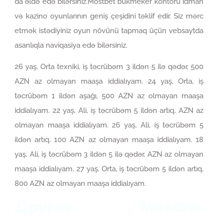
da əldə edə bilərsiniz.Mostbet bukmeker kontoru idman
və kazino oyunlarının geniş çeşidini təklif edir. Siz mərc
etmək istədiyiniz oyun növünü tapmaq üçün vebsaytda
asanlıqla naviqasiya edə bilərsiniz.
26 yaş, Orta texniki, iş təcrübəm 3 ildən 5 ilə qədər, 500
AZN az olmayan maaşa iddialıyam. 24 yaş, Orta, iş
təcrübəm 1 ildən aşağı, 500 AZN az olmayan maaşa
iddialıyam. 22 yaş, Ali, iş təcrübəm 5 ildən artıq, AZN az
olmayan maaşa iddialıyam. 26 yaş, Ali, iş təcrübəm 5
ildən artıq, 100 AZN az olmayan maaşa iddialıyam. 18
yaş, Ali, iş təcrübəm 3 ildən 5 ilə qədər, AZN az olmayan
maaşa iddialıyam. 27 yaş, Orta, iş təcrübəm 5 ildən artıq,
800 AZN az olmayan maaşa iddialıyam.
Другие Mostbet