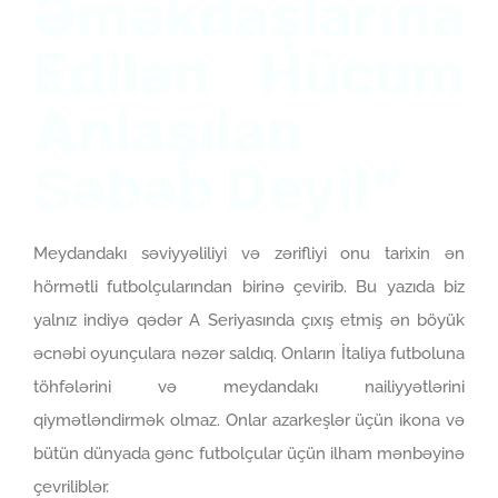
Əməkdaşlarına
Edilən Hücum
Anlaşılan
Səbəb Deyil”
Meydandakı səviyyəliliyi və zərifliyi onu tarixin ən
hörmətli futbolçularından birinə çevirib. Bu yazıda biz
yalnız indiyə qədər A Seriyasında çıxış etmiş ən böyük
əcnəbi oyunçulara nəzər saldıq. Onların İtaliya futboluna
töhfələrini və meydandakı nailiyyətlərini
qiymətləndirmək olmaz. Onlar azarkeşlər üçün ikona və
bütün dünyada gənc futbolçular üçün ilham mənbəyinə
çevriliblər.