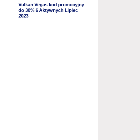
Vulkan Vegas kod promocyjny ️
do 30% 6 Aktywnych Lipiec
2023