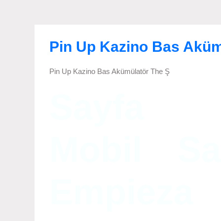
Pin Up Kazino Bas Aküm
Pin Up Kazino Bas Akümülatör The Ş
Sayfa B
Mobil Sa
Empieza 