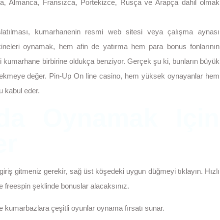
lca, Almanca, Fransızca, Portekizce, Rusça ve Arapça dahil olmak
latılması, kumarhanenin resmi web sitesi veya çalışma aynası
 makineleri oynamak, hem afin de yatırma hem para bonus fonlarının
içi kumarhane birbirine oldukça benziyor. Gerçek şu ki, bunların büyük
i çekmeye değer. Pin-Up On line casino, hem yüksek oynayanlar hem
u kabul eder.
oda Oynamak Için
er
iriş gitmeniz gerekir, sağ üst köşedeki uygun düğmeyi tıklayın. Hızlı
e freespin şeklinde bonuslar alacaksınız.
e kumarbazlara çeşitli oyunlar oynama fırsatı sunar.