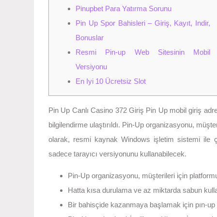
Pinupbet Para Yatırma Sorunu
Pin Up Spor Bahisleri – Giriş, Kayıt, Indir,
Bonuslar
Resmi Pin-up Web Sitesinin Mobil
Versiyonu
En Iyi 10 Ücretsiz Slot
Pin Up Canlı Casino 372 Giriş Pin Up mobil giriş adr
bilgilendirme ulaştırıldı. Pin-Up organizasyonu, müşte
olarak, resmi kaynak Windows işletim sistemi ile ç
sadece tarayıcı versiyonunu kullanabilecek.
Pin-Up organizasyonu, müşterileri için platform
Hatta kısa durulama ve az miktarda sabun kulla
Bir bahisçide kazanmaya başlamak için pın-up 6