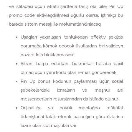
və istifadəsi üçün ətraflı şərtlərlə tanış ola bilər. Pin Up
promo code aktivləşdirilməsi uğurlu olarsa, iştirakçı bu
barədə sistem mesajı ilə məlumatlandırılacaq.
Uşaqları yaxınlaşan təhlükədən effektiv şəkildə
qorumağa kömək edəcək üsullardan biri valideyn
nəzarətinin bloklanmasıdır.
Şifrəni bərpa edərkən, bukmekar hesaba daxil
olmaq üçün yeni kodu olan E-mail göndərəcək.
Pin Up bonus kodunun paylanması üçün sosial
şəbəkələrdəki icmaların və məşhur ani
messencerlərin resurslarından da istifadə olunur.
Orijinallığa və böyük məbləğdə mükafat
ödənişlərini tələb etmək bacarığına görə özlərinə
lazım olan slot maşınları var.