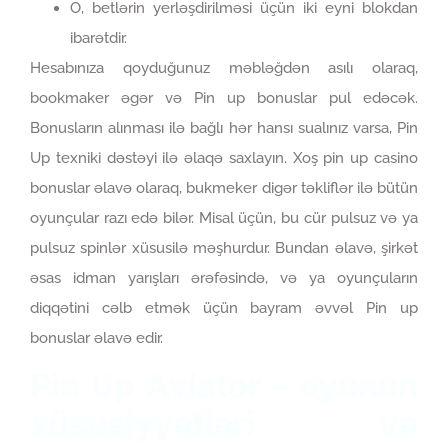
O, betlərin yerləşdirilməsi üçün iki eyni blokdan
ibarətdir.
Hesabınıza qoyduğunuz məbləğdən asılı olaraq,
bookmaker əgər və Pin up bonuslar pul edəcək.
Bonusların alınması ilə bağlı hər hansı sualınız varsa, Pin
Up texniki dəstəyi ilə əlaqə saxlayın. Xoş pin up casino
bonuslar əlavə olaraq, bukmeker digər təkliflər ilə bütün
oyunçular razı edə bilər. Misal üçün, bu cür pulsuz və ya
pulsuz spinlər xüsusilə məşhurdur. Bundan əlavə, şirkət
əsas idman yarışları ərəfəsində, və ya oyunçuların
diqqətini cəlb etmək üçün bayram əvvəl Pin up
bonuslar əlavə edir.
Pin Up Aviator – oyunun
xüsusiyyətləri və