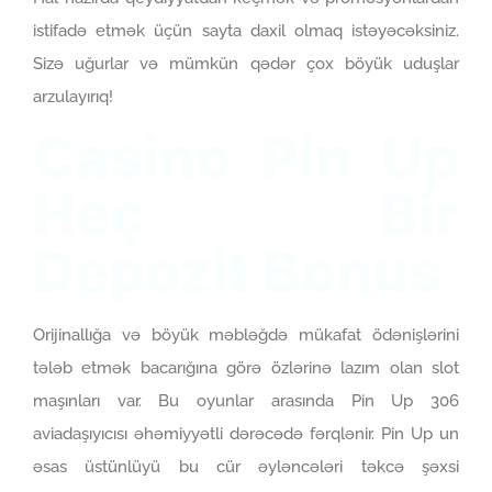
istifadə etmək üçün sayta daxil olmaq istəyəcəksiniz.
Sizə uğurlar və mümkün qədər çox böyük uduşlar
arzulayırıq!
Casino Pin Up
Heç Bir
Depozit Bonus
Orijinallığa və böyük məbləğdə mükafat ödənişlərini
tələb etmək bacarığına görə özlərinə lazım olan slot
maşınları var. Bu oyunlar arasında Pin Up 306
aviadaşıyıcısı əhəmiyyətli dərəcədə fərqlənir. Pin Up un
əsas üstünlüyü bu cür əyləncələri təkcə şəxsi