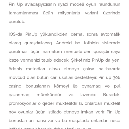
Pin Up aviadaşıyıcısının riyazi modeli oyun raundunun
tamamlanması üçün milyonlarla variant üzərində
qurulub.
IOS-da PinUp yükləndikdən dərhal sonra avtomatik
olaraq quraşdırılacaq. Android isə tətbiqin sistemdə
qurulması üçün naməlum mənbələrdən quraşdırmaya
icazə vermənizi tələb edəcək. Şirkətimiz PinUp da yeni
ödəniş metodları əlavə etməyə çalışır, hal-hazırda
mövcud olan bütün cari üsulları dəstəkləyir. Pin up 306
casino bonuslarının köməyi ilə oynamaq və pul
qazanmaq mümkündür və lazımdır. Buradakı
promosyonlar o qədər müxtəlifdir ki, onlardan müxtəlif
növ oyunlar üçün istifadə etməyə imkan verir. Pin Up
bonusları un hansı var və bu məqalədə onlardan necə