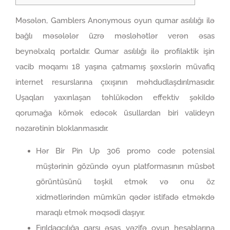
Məsələn, Gamblers Anonymous oyun qumar asılılığı ilə
bağlı məsələlər üzrə məsləhətlər verən əsas
beynəlxalq portaldır. Qumar asılılığı ilə profilaktik işin
vacib məqamı 18 yaşına çatmamış şəxslərin müvafiq
internet resurslarına çıxışının məhdudlaşdırılmasıdır.
Uşaqları yaxınlaşan təhlükədən effektiv şəkildə
qorumağa kömək edəcək üsullardan biri valideyn
nəzarətinin bloklanmasıdır.
Hər Bir Pin Up 306 promo code potensial
müştərinin gözündə oyun platformasının müsbət
görüntüsünü təşkil etmək və onu öz
xidmətlərindən mümkün qədər istifadə etməkdə
maraqlı etmək məqsədi daşıyır.
Fırıldaqçılığa qarşı əsas vəzifə oyun hesablarına