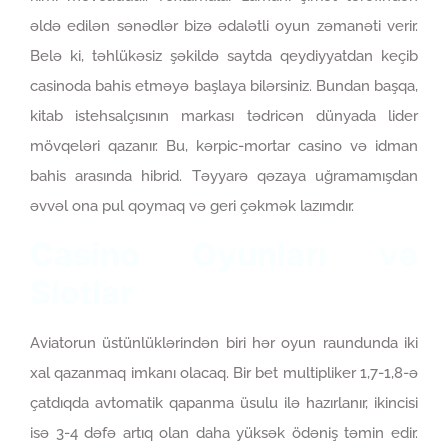
əldə edilən sənədlər bizə ədalətli oyun zəmanəti verir.
Belə ki, təhlükəsiz şəkildə saytda qeydiyyatdan keçib
casinoda bahis etməyə başlaya bilərsiniz. Bundan başqa,
kitab istehsalçısının markası tədricən dünyada lider
mövqeləri qazanır. Bu, kərpic-mortar casino və idman
bahis arasında hibrid. Təyyarə qəzaya uğramamışdan
əvvəl ona pul qoymaq və geri çəkmək lazımdır.
Casino Oyunları və
Slotlar
Aviatorun üstünlüklərindən biri hər oyun raundunda iki
xal qazanmaq imkanı olacaq. Bir bet multipliker 1,7-1,8-ə
çatdıqda avtomatik qapanma üsulu ilə hazırlanır, ikincisi
isə 3-4 dəfə artıq olan daha yüksək ödəniş təmin edir.