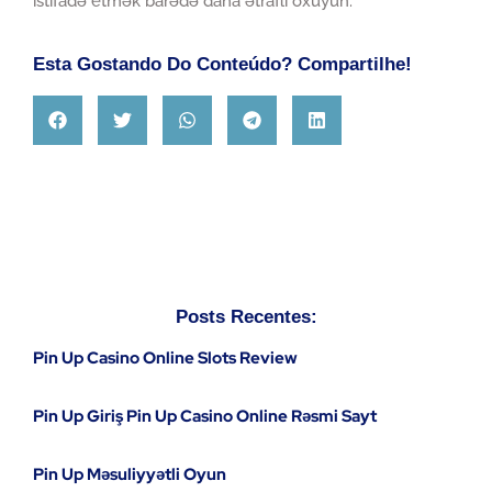
istifadə etmək barədə daha ətraflı oxuyun.
Esta Gostando Do Conteúdo? Compartilhe!
Posts Recentes:
Pin Up Casino Online Slots Review
Pin Up Giriş Pin Up Casino Online Rəsmi Sayt
Pin Up Məsuliyyətli Oyun