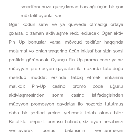
smartfonunuza quraşdırmaq bacarığı üçün bir çox
müxtəlif oyunlar var.
Əgər kodun səhv və ya qüvvədə olmadığı ortaya
çıxarsa, o zaman aktivləşmə rədd ediləcək. Əgər aktiv
Pin Up bonuslar varsa, mövcud təkliflər haqqında
məlumat və onları wagering üçün inkişaf bar sizin şəxsi
profildə görünəcək. Oyunçu Pin Up promo code yalnız
müəyyən promosyon qaydaları ilə nəzərdə tutulduğu
məhdud müddət ərzində tətbiq etmək imkanına
malikdir. Pin-Up casino promo code uğurlu
aktivləşməsindən sonra casino istifadəçisindən
müəyyən promosyon qaydaları ilə nəzərdə tutulmuş
daha bir şərtləri yerinə yetirmək tələb oluna bilər.
Beləliklə, depozit bonusu halında, siz oyun hesabınızı
yeniləyərək bonus balansının yenilənməsini