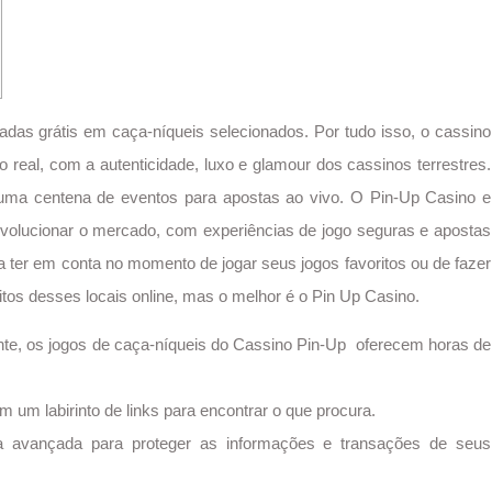
das grátis em caça-níqueis selecionados. Por tudo isso, o cassino
 real, com a autenticidade, luxo e glamour dos cassinos terrestres.
uma centena de eventos para apostas ao vivo. O Pin-Up Casino e
volucionar o mercado, com experiências de jogo seguras e apostas
 ter em conta no momento de jogar seus jogos favoritos ou de fazer
itos desses locais online, mas o melhor é o Pin Up Casino.
ente, os jogos de caça-níqueis do Cassino Pin-Up oferecem horas de
m um labirinto de links para encontrar o que procura.
ia avançada para proteger as informações e transações de seus