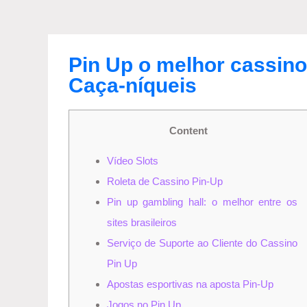
Pin Up o melhor cassino 
Caça-níqueis
Content
Vídeo Slots
Roleta de Cassino Pin-Up
Pin up gambling hall: o melhor entre os
sites brasileiros
Serviço de Suporte ao Cliente do Cassino
Pin Up
Apostas esportivas na aposta Pin-Up
Jogos no Pin Up