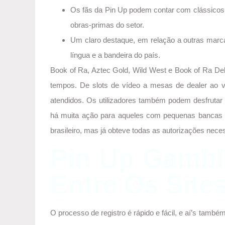
Os fãs da Pin Up podem contar com clássicos 
obras-primas do setor.
Um claro destaque, em relação a outras marcas
língua e a bandeira do país.
Book of Ra, Aztec Gold, Wild West e Book of Ra De
tempos. De slots de vídeo a mesas de dealer ao vi
atendidos. Os utilizadores também podem desfrutar
há muita ação para aqueles com pequenas bancas 
brasileiro, mas já obteve todas as autorizações neces
Pin Up Gambli
Entre Os Sites
O processo de registro é rápido e fácil, e aí’s tamb