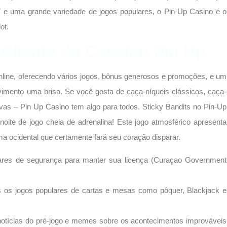
/7 e uma grande variedade de jogos populares, o Pin-Up Casino é o
ot.
 Cliente do Cassino Pin Up
online, oferecendo vários jogos, bônus generosos e promoções, e um
movimento uma brisa. Se você gosta de caça-níqueis clássicos, caça-
ivas – Pin Up Casino tem algo para todos. Sticky Bandits no Pin-Up
noite de jogo cheia de adrenalina! Este jogo atmosférico apresenta
a ocidental que certamente fará seu coração disparar.
ulares de segurança para manter sua licença (Curaçao Government
s os jogos populares de cartas e mesas como pôquer, Blackjack e
 notícias do pré-jogo e memes sobre os acontecimentos improváveis