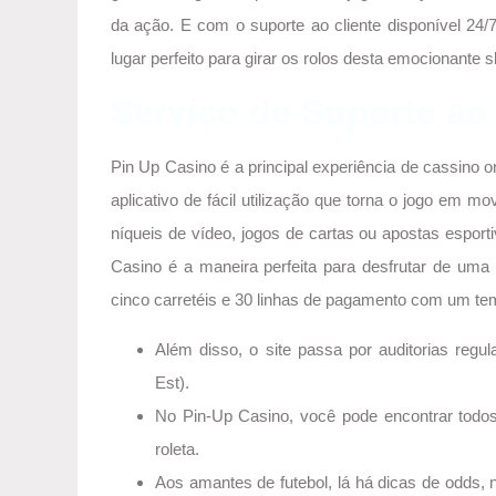
da ação. E com o suporte ao cliente disponível 24
lugar perfeito para girar os rolos desta emocionante sl
Serviço de Suporte ao
Pin Up Casino é a principal experiência de cassino 
aplicativo de fácil utilização que torna o jogo em 
níqueis de vídeo, jogos de cartas ou apostas esport
Casino é a maneira perfeita para desfrutar de uma 
cinco carretéis e 30 linhas de pagamento com um tem
Além disso, o site passa por auditorias reg
Est).
No Pin-Up Casino, você pode encontrar todo
roleta.
Aos amantes de futebol, lá há dicas de odds,