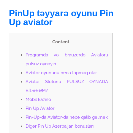
PinUp təyyarə oyunu Pin
Up aviator
Content
Proqramda və brauzerdə Aviatoru
pulsuz oynayın
Aviator oyununu necə tapmaq olar
Aviator Slotunu PULSUZ OYNADA
BİLƏRƏM?
Mobil kazino
Pin Up Aviator
Pin-Up-da Aviator-da necə qalib gəlmək
Digər Pin Up Azerbaijan bonusları