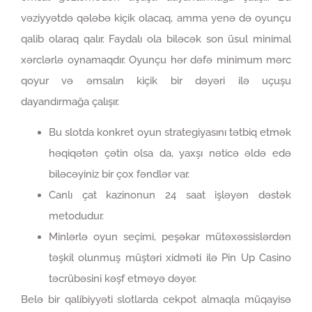
vəziyyətdə qələbə kiçik olacaq, amma yenə də oyunçu
qalib olaraq qalır. Faydalı ola biləcək son üsul minimal
xərclərlə oynamaqdır. Oyunçu hər dəfə minimum mərc
qoyur və əmsalın kiçik bir dəyəri ilə uçuşu
dayandırmağa çalışır.
Bu slotda konkret oyun strategiyasını tətbiq etmək
həqiqətən çətin olsa da, yaxşı nəticə əldə edə
biləcəyiniz bir çox fəndlər var.
Canlı çat kazinonun 24 saat işləyən dəstək
metodudur.
Minlərlə oyun seçimi, peşəkar mütəxəssislərdən
təşkil olunmuş müştəri xidməti ilə Pin Up Casino
təcrübəsini kəşf etməyə dəyər.
Belə bir qalibiyyəti slotlarda cekpot almaqla müqayisə