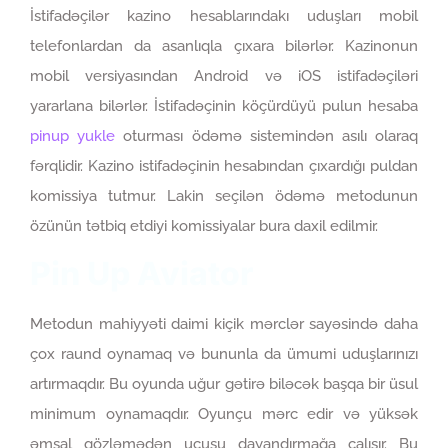
İstifadəçilər kazino hesablarındakı uduşları mobil
telefonlardan da asanlıqla çıxara bilərlər. Kazinonun
mobil versiyasından Android və iOS istifadəçiləri
yararlana bilərlər. İstifadəçinin köçürdüyü pulun hesaba
pinup yukle
oturması ödəmə sistemindən asılı olaraq
fərqlidir. Kazino istifadəçinin hesabından çıxardığı puldan
komissiya tutmur. Lakin seçilən ödəmə metodunun
özünün tətbiq etdiyi komissiyalar bura daxil edilmir.
Pin Up Aviator
Metodun mahiyyəti daimi kiçik mərclər sayəsində daha
çox raund oynamaq və bununla da ümumi uduşlarınızı
artırmaqdır. Bu oyunda uğur gətirə biləcək başqa bir üsul
minimum oynamaqdır. Oyunçu mərc edir və yüksək
əmsal gözləmədən uçuşu dayandırmağa çalışır. Bu