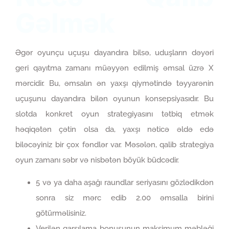
Gəlmək
Əgər oyunçu uçuşu dayandıra bilsə, uduşların dəyəri
geri qayıtma zamanı müəyyən edilmiş əmsal üzrə X
mərcidir. Bu, əmsalın ən yaxşı qiymətində təyyarənin
uçuşunu dayandıra bilən oyunun konsepsiyasıdır. Bu
slotda konkret oyun strategiyasını tətbiq etmək
həqiqətən çətin olsa da, yaxşı nəticə əldə edə
biləcəyiniz bir çox fəndlər var. Məsələn, qalib strategiya
oyun zamanı səbr və nisbətən böyük büdcədir.
5 və ya daha aşağı raundlar seriyasını gözlədikdən
sonra siz mərc edib 2.00 əmsalla birini
götürməlisiniz.
Verilən qarşılama bonusunun maksimum məbləği