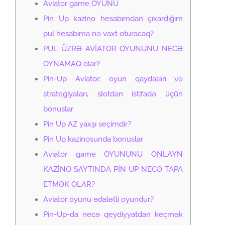
Aviator game OYUNU
Pin Up kazino hesabımdan çıxardığım
pul hesabıma nə vaxt oturacaq?
PUL ÜZRƏ AVİATOR OYUNUNU NECƏ
OYNAMAQ olar?
Pin-Up Aviator: oyun qaydaları və
strategiyaları, slotdan istifadə üçün
bonuslar
Pin Up AZ yaxşı seçimdir?
Pin Up kazinosunda bonuslar
Aviator game OYUNUNU ONLAYN
KAZİNO SAYTINDA PİN UP NECƏ TAPA
ETMƏK OLAR?
Aviator oyunu ədalətli oyundur?
Pin-Up-da necə qeydiyyatdan keçmək