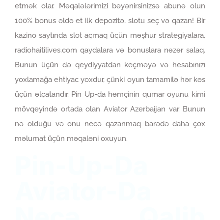
etmək olar. Məqalələrimizi bəyənirsinizsə abunə olun
100% bonus əldə et ilk depozitə, slotu seç və qazan! Bir
kazino saytında slot açmaq üçün məşhur strategiyalara,
radiohaitilives.com qaydalara və bonuslara nəzər salaq.
Bunun üçün də qeydiyyatdan keçməyə və hesabınızı
yoxlamağa ehtiyac yoxdur, çünki oyun tamamilə hər kəs
üçün əlçatandır. Pin Up-da həmçinin qumar oyunu kimi
mövqeyində ortada olan Aviator Azerbaijan var. Bunun
nə olduğu və onu necə qazanmaq barədə daha çox
məlumat üçün məqaləni oxuyun.
Pin-Up-Da
Aviator-Da
Necə Qalib