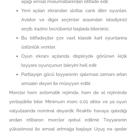
aşağı əmsal məlumatlarından istifadə edir.
Yeni açılan ekrandan slotlar, canlı diler oyunları,
Aviator və digər seçimlər arasından istədiyinizi
seçib, kazino təcrübənizi başlada bilərsiniz.
Bu istifadəçilər çox vaxt klassik kart oyunlarına
üstünlük verirlər.
Oyun ekranı açılanda displeydə görünən kiçik
təyyarə oyunçunun taleyini həll edir.
Partlayışın gücü təyyarənin qalxması zamanı artan
əmsalın dəyəri ilə müəyyən edilir.
Mərclər həm avtomatik rejimdə, həm də əl rejimində
yerləşdirilə bilər. Minimum mərc 0,01 sikkə və ya oyun
valyutasında nominal dəyərdir. Reaktiv havaya qalxdığı
andan etibarən mərclər qəbul edilmir. Təyyarənin
yüksəlməsi ilə əmsal artmağa başlayır. Uçuş nə qədər