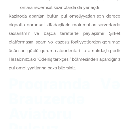
onlara rəqəmsal kazinolarda da yer açdı.
Kazinoda aparılan bütün pul əməliyyatları son dərəcə
diqqətlə qorunur. İstifadəçilərin məlumatları serverlərdə
saxlanılmır və başqa tərəflərlə paylaşılmır. Şirkət
platformasını spam və icazəsiz fəaliyyətlərdən qorumaq
üçün ən güclü qoruma alqoritmləri ilə əməkdaşlıq edir.
Hesabınızdakı “Ödəniş tarixçəsi” bölməsindən apardığınız
pul əməliyyatlarına baxa bilərsiniz.
Proqramda Və
Brauzerdə
Aviatoru
Pulsuz