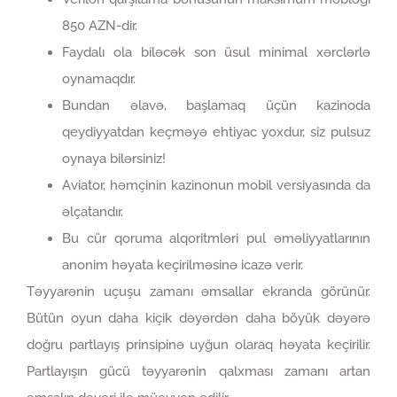
850 AZN-dir.
Faydalı ola biləcək son üsul minimal xərclərlə
oynamaqdır.
Bundan əlavə, başlamaq üçün kazinoda
qeydiyyatdan keçməyə ehtiyac yoxdur, siz pulsuz
oynaya bilərsiniz!
Aviator, həmçinin kazinonun mobil versiyasında da
əlçatandır.
Bu cür qoruma alqoritmləri pul əməliyyatlarının
anonim həyata keçirilməsinə icazə verir.
Təyyarənin uçuşu zamanı əmsallar ekranda görünür.
Bütün oyun daha kiçik dəyərdən daha böyük dəyərə
doğru partlayış prinsipinə uyğun olaraq həyata keçirilir.
Partlayışın gücü təyyarənin qalxması zamanı artan