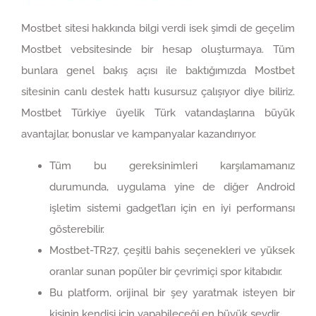
Mostbet sitesi hakkında bilgi verdi isek şimdi de geçelim
Mostbet vebsitesinde bir hesap oluşturmaya. Tüm
bunlara genel bakış açısı ile baktığımızda Mostbet
sitesinin canlı destek hattı kusursuz çalışıyor diye biliriz.
Mostbet Türkiye üyelik Türk vatandaşlarına büyük
avantajlar, bonuslar ve kampanyalar kazandırıyor.
Tüm bu gereksinimleri karşılamamanız
durumunda, uygulama yine de diğer Android
işletim sistemi gadget’ları için en iyi performansı
gösterebilir.
Mostbet-TR27, çeşitli bahis seçenekleri ve yüksek
oranlar sunan popüler bir çevrimiçi spor kitabıdır.
Bu platform, orijinal bir şey yaratmak isteyen bir
kişinin kendisi için yapabileceği en büyük şeydir.