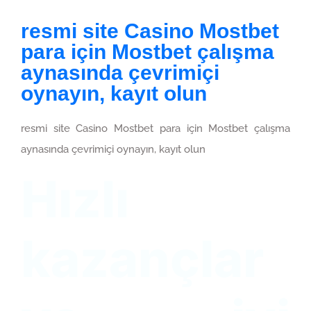
resmi site Casino Mostbet
para için Mostbet çalışma
aynasında çevrimiçi
oynayın, kayıt olun
resmi site Casino Mostbet para için Mostbet çalışma
aynasında çevrimiçi oynayın, kayıt olun
Hızlı
kazançlar