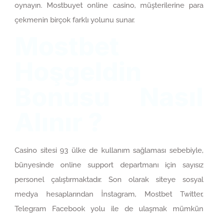
oynayın. Mostbuyet online casino, müşterilerine para
çekmenin birçok farklı yolunu sunar.
Mostbet
Hoşgeldin
Bonusu Nasıl
Alınır ?
Casino sitesi 93 ülke de kullanım sağlaması sebebiyle,
bünyesinde online support departmanı için sayısız
personel çalıştırmaktadır. Son olarak siteye sosyal
medya hesaplarından İnstagram, Mostbet Twitter,
Telegram Facebook yolu ile de ulaşmak mümkün