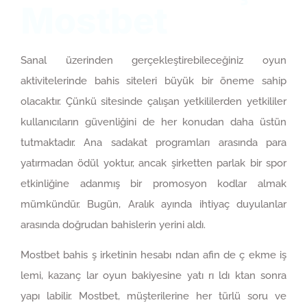
Mostbet
Sanal üzerinden gerçekleştirebileceğiniz oyun
aktivitelerinde bahis siteleri büyük bir öneme sahip
olacaktır. Çünkü sitesinde çalışan yetkililerden yetkililer
kullanıcıların güvenliğini de her konudan daha üstün
tutmaktadır. Ana sadakat programları arasında para
yatırmadan ödül yoktur, ancak şirketten parlak bir spor
etkinliğine adanmış bir promosyon kodlar almak
mümkündür. Bugün, Aralık ayında ihtiyaç duyulanlar
arasında doğrudan bahislerin yerini aldı.
Mostbet bahis ş irketinin hesabı ndan afin de ç ekme iş
lemi, kazanç lar oyun bakiyesine yatı rı ldı ktan sonra
yapı labilir. Mostbet, müşterilerine her türlü soru ve