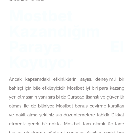
Mostbet
Kazandığım
Paraya El
Koyuyor
Ancak kapsamdaki etkinliklerin sayısı, deneyimli bir
bahisçi için bile etkileyicidir. Mostbet iyi biri para kazanç
yeri olmasının yanı sıra bi de Curacao lisanslı ve güvenilir
olması ile de biliniyor. Mostbet bonus çevirme kuralları
ve nakit alma şekliniz sıkı düzenlemelere tabidir. Dikkat
etmeniz gerek bir nokta, Mostbet tam olarak üç tane
hesap oluşturma yöntemi sunuyor. Yapılan çeviri her