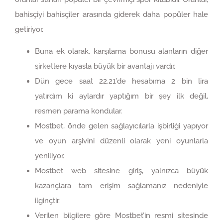
bahisçiyi bahisçiler arasında giderek daha popüler hale
getiriyor.
Buna ek olarak, karşılama bonusu alanların diğer
şirketlere kıyasla büyük bir avantajı vardır.
Dün gece saat 22.21’de hesabıma 2 bin lira
yatırdım ki aylardır yaptığım bir şey ilk değil,
resmen parama kondular.
Mostbet, önde gelen sağlayıcılarla işbirliği yapıyor
ve oyun arşivini düzenli olarak yeni oyunlarla
yeniliyor.
Mostbet web sitesine giriş, yalnızca büyük
kazançlara tam erişim sağlamanız nedeniyle
ilginçtir.
Verilen bilgilere göre Mostbet’in resmi sitesinde