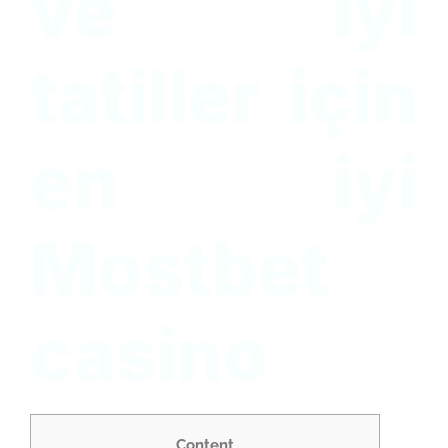
ve iyi
tatiller için
en iyi
Mostbet
casino
Content