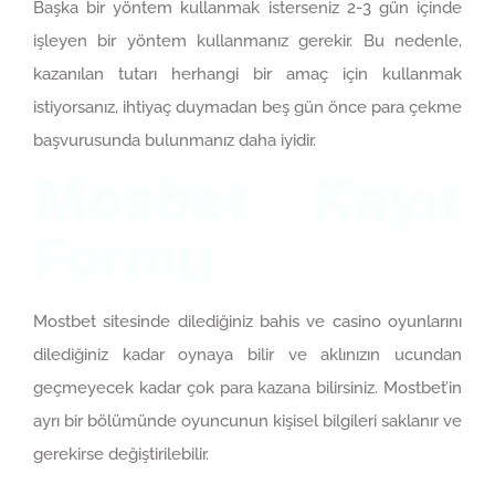
Başka bir yöntem kullanmak isterseniz 2-3 gün içinde
işleyen bir yöntem kullanmanız gerekir. Bu nedenle,
kazanılan tutarı herhangi bir amaç için kullanmak
istiyorsanız, ihtiyaç duymadan beş gün önce para çekme
başvurusunda bulunmanız daha iyidir.
Mosbet Kayıt
Formu
Mostbet sitesinde dilediğiniz bahis ve casino oyunlarını
dilediğiniz kadar oynaya bilir ve aklınızın ucundan
geçmeyecek kadar çok para kazana bilirsiniz. Mostbet’in
ayrı bir bölümünde oyuncunun kişisel bilgileri saklanır ve
gerekirse değiştirilebilir.