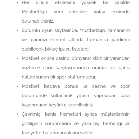
Her biriyle etkileşimi yüksek bir şekilde
Mostbet240 yeni adresine kolay erişimde
bulunabilirsiniz.
Sorumlu oyun sayfasında, Mostbet240, zamanınızı
ve paranızı kontrol altında tutmanıza yardımcı
olabilecek birkaç ipucu listeledi.
Mostbet online casino, dünyanın dört bir yanından
yüzlerce spor karşılaşmasında oranlar ve bahis
hatları sunan bir spor platformudur.
Mostbet bedava bonus ile casino ve spor
bölümünde kullanarak yatırım yapmadan para
kazanmanın keyfini çıkarabilirsiniz.
Çevrimiçi bahis hizmetleri ayrıca müşterilerinin
gizliliğinin korunmasını ve yasa dışı herhangi bir
faaliyette bulunmamalarını sağlar.