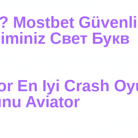
? Mostbet web uygulama Mostbet Giriş Adresinde Neler Var? […]
? Mostbet Güvenl
eçiminiz Свет Букв
NUSLAR Mevcut bahis türleri: Mostbet önizleme Türk oyuncular 
? MostBet Giriş Casino Oyun Türleri: Mostbet’te Bahis Yapabilec
dir paranıza çöküyor … Mostbet Casino Hesaba Para Düşmedi […
or En Iyi Crash O
nu Aviator
 Herhangi bir bonus ve promosyon sunuyor musunuz? Aviator st
iş yapın Türk oyuncular için Mostbet Promosyon Kodları Mostbe
unu Oyna Mostbet Aviator — modern zamanların en iyi […]