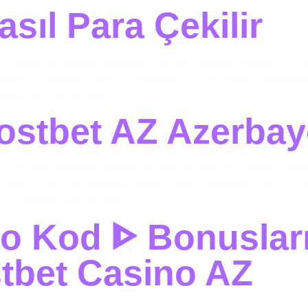
sıl Para Çekilir
a Döyüşçüsü Nəriman Abbasov Olacaq » Ami̇a Az Mostbet Canlı
Yapılır? ®️ Mostbet Kayıt Ol 💸mostbet Ilk Para Yatırma Bonusu
roid Apk And Ios 2022 […]
ostbet AZ Azerba
r? Mostbet tətbiqində Aviator oynayın Mostbet-də Təqdim Edil
i planı – Oyun indi başlayır Məşhur şirkət cərimələnə bilər – “C
 FOTO Aviator oyununu başqa […]
o Kod ᐈ Bonuslar
tbet Casino AZ