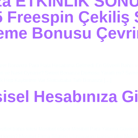
a ETKİNLİK SONU 
 Freespin Çekiliş
me Bonusu Çevrim
t Bonanza Para Hala Hesabıma Gelmedi En Güvenli Bahis ve Ca
teleri ve Nasıl Oynanır? Sweet Bonanza Demosu Yararlı mı? 
 Hep Kaybetme Var Slotcubaba Tatlı Bonanza […]
isel Hesabınıza Gir
Mostbet bahis sitesi Mostbet eSpor Mostbet Para Yatırma Güveni
imin? Mostbet Firma Bilgileri Uluslararası bahisçi ofisi Mostbe