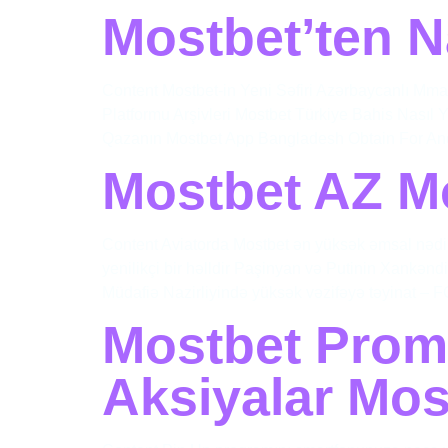
Mostbet’ten Na
Content Mostbet-in Yeni Səfiri Azərbaycanlı Mm
Platformu Arşivleri Mostbet Türkiye Bahis Nasıl 
Qazanın Mostbet App Bangladesh Obtain For And
Mostbet AZ M
Content Aviatorda Mostbet ən yüksək əmsal nədi
yenilikçi bir həlldir Paşinyan və Putinin Xankənd
Müdafiə Nazirliyində yüksək vəzifəyə təyinat –
Mostbet Prom
Aksiyalar Mos