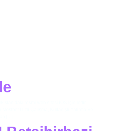
de
stan’daki resmi web sitesi iOS İçin İndir
 Mostbet Hizli Çalişma, Kullanişli Yatirma Ve
on […]