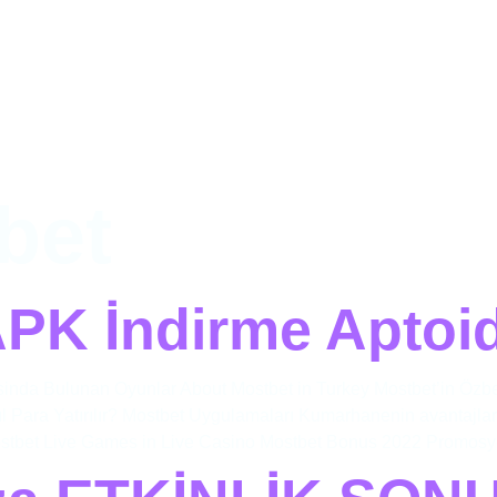
bet
APK İndirme Aptoi
nda Bulunan Oyunlar About Mostbet in Turkey Mostbet’in Özbeki
l Para Yatırılır? Mostbet Uygulamaları Kumarhanenin avantajları
stbet Live Games in Live Casino Mostbet Bonus 2022 Promosy